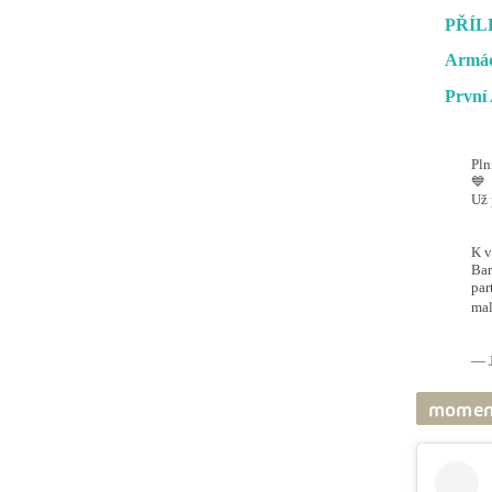
PŘÍL
Armád
První 
Pln
💙
Už 
#O
@ai
K v
Bar
par
mal
pic
— J