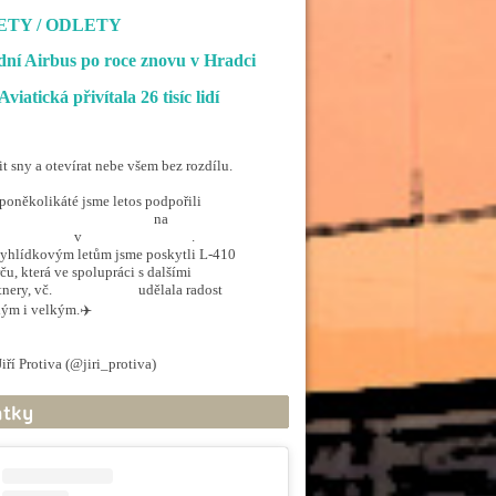
ETY / ODLETY
ní Airbus po roce znovu v Hradci
Aviatická přivítala 26 tisíc lidí
it sny a otevírat nebe všem bez rozdílu.
poněkolikáté jsme letos podpořili
penSkiesForHandicapped
na
rporthkcity
v
@hradec_kralove
.
yhlídkovým letům jsme poskytli L-410
ču, která ve spolupráci s dalšími
tnery, vč.
@ArmadaCR
udělala radost
ým i velkým.✈️
.twitter.com/5EkzdsVvfR
iří Protiva (@jiri_protiva)
June 20, 2026