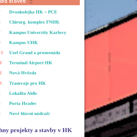
7
Dvoukolejka HK ~ PCE
5
Chirurg. komplex FNHK
7
Kampus Univerzity Karlovy
9
Kampus UHK
13
Uzel Grand a promenáda
0
Terminál Airport HK
2
Nová Hvězda
3
Tramvaje pro HK
2
Lokalita Aldis
4
Porta Hradec
3
Nové hlavní nádraží
hny projekty a stavby v HK