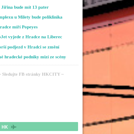
Jiřina bude mít 13 pater
plexu u Milety bude poliklinika
radce míří Popeyes
Jet vyjede z Hradce na Liberec
rší podjezd v Hradci se změní
é hradecké podniky mizí ze scény
~ Sledujte FB stránky HKCITY ~