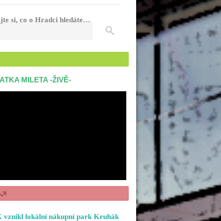
jte si, co o Hradci hledáte…
ATKA MILETA -ŽIVĚ-
 vznikl lokální nákupní park Kruhák