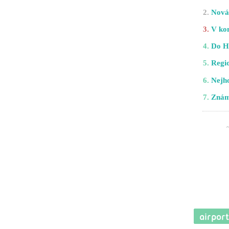
2.
Nová 
3.
V kom
4.
Do H
5.
Regio
6.
Nejho
7.
Znám