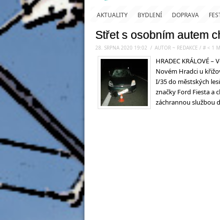
AKTUALITY
BYDLENÍ
DOPRAVA
FES
Střet s osobním autem c
28. SRPNA 2020 19:02
.
/
AUTOR ~ REDAKCE
/
#
< 1
M
HRADEC KRÁLOVÉ – Ve s
Novém Hradci u křižov
I/35 do městských les
značky Ford Fiesta a 
záchrannou službou d