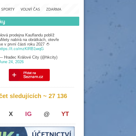
SPORTY
VOLNÝ ČAS
ZDARMA
Nová prodejna Kauflandu poblíž
Milety nabírá na obrátkách, otevře
se v první části roku 2027 🍅
https://t.co/mzKlRB1wqG
— Hradec Králové City (@hkcity)
June 24, 2026
čet sledujících ~ 27 136
X
IG
@
YT