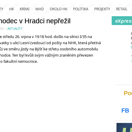
TY
HK
KRIMI
MHD
OKOLO HK
POLITIKA
PROJEKTY
RETAIL
hodec v Hradci nepřežil
IN.
/
AKTUALITY
tředu 26. srpna v 19:18 hod. došlo na silnici I/35 na
atky s ulicí Lesní (vedoucí od pošty na NHK, která přetíná
ů) ve směru jízdy na Býšť ke střetu osobního automobilu
chodce. Ten byl kvůli svým vážným zraněním převezen
o fakultní nemocnice.
Po
FB