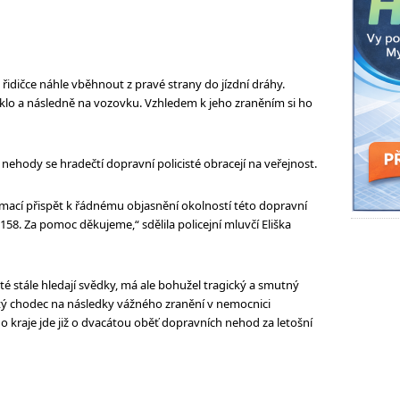
ž řidičce náhle vběhnout z pravé strany do jízdní dráhy.
sklo a následně na vozovku. Vzhledem k jeho zraněním si ho
 nehody se hradečtí dopravní policisté obracejí na veřejnost.
mací přispět k řádnému objasnění okolností této dopravní
58. Za pomoc děkujeme,“ sdělila policejní mluvčí Eliška
é stále hledají svědky, má ale bohužel tragický a smutný
iletý chodec na následky vážného zranění v nemocnici
 kraje jde již o dvacátou oběť dopravních nehod za letošní