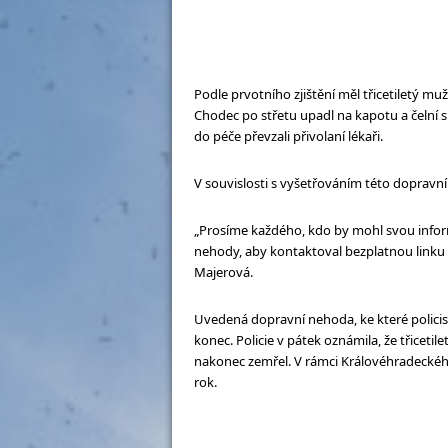
Podle prvotního zjištění měl třicetiletý mu
Chodec po střetu upadl na kapotu a čelní 
do péče převzali přivolaní lékaři.
V souvislosti s vyšetřováním této dopravní
„Prosíme každého, kdo by mohl svou infor
nehody, aby kontaktoval bezplatnou linku 1
Majerová.
Uvedená dopravní nehoda, ke které policist
konec. Policie v pátek oznámila, že třicet
nakonec zemřel. V rámci Královéhradeckého
rok.