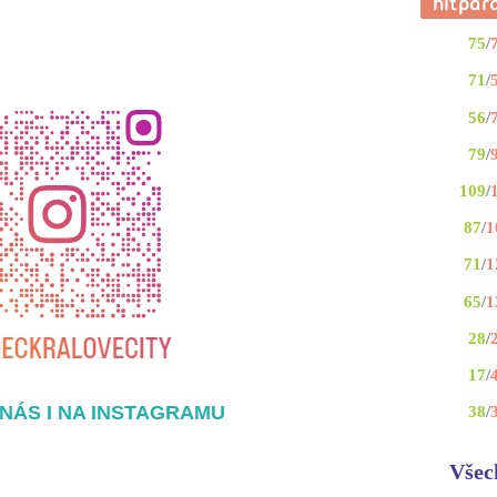
75
/
71
/
56
/
79
/
109
/
87
/
1
71
/
1
65
/
1
28
/
17
/
NÁS I NA INSTAGRAMU
38
/
Všec