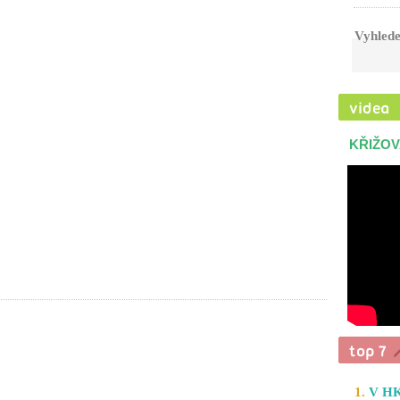
Vyhlede
KŘIŽOV
1.
V HK