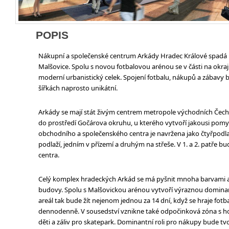
POPIS
Nákupní a společenské centrum Arkády Hradec Králové spadá 
Malšovice. Spolu s novou fotbalovou arénou se v části na okraj
moderní urbanistický celek. Spojení fotbalu, nákupů a zábavy
šířkách naprosto unikátní.
Arkády se mají stát živým centrem metropole východních Čech
do prostředí Gočárova okruhu, u kterého vytvoří jakousi pom
obchodního a společenského centra je navržena jako čtyřpodl
podlaží, jedním v přízemí a druhým na střeše. V 1. a 2. patře 
centra.
Celý komplex hradeckých Arkád se má pyšnit mnoha barvami a 
budovy. Spolu s Malšovickou arénou vytvoří výraznou domina
areál tak bude žít nejenom jednou za 14 dní, když se hraje fotba
dennodenně. V sousedství vznikne také odpočinková zóna s ho
děti a záliv pro skatepark. Dominantní roli pro nákupy bude t