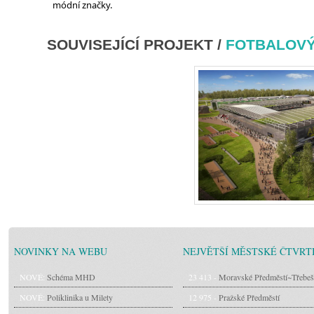
módní značky.
SOUVISEJÍCÍ PROJEKT /
FOTBALOVÝ
NOVINKY NA WEBU
NEJVĚTŠÍ MĚSTSKÉ ČTVRT
NOVÉ:
Schéma MHD
23 413 -
Moravské Předměstí~Třebeš
NOVÉ:
Poliklinika u Milety
12 975 -
Pražské Předměstí