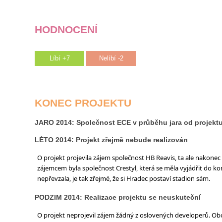
HODNOCENÍ
Líbí +7
Nelíbí -2
KONEC PROJEKTU
JARO 2014: Společnost ECE v průběhu jara od projekt
LÉTO 2014: Projekt zřejmě nebude realizován
O projekt projevila zájem společnost HB Reavis, ta ale nakonec 
zájemcem byla společnost Crestyl, která se měla vyjádřit do kon
nepřevzala, je tak zřejmé, že si Hradec postaví stadion sám.
PODZIM 2014: Realizace projektu se neuskuteční
O projekt neprojevil zájem žádný z oslovených developerů. O