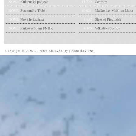
NOVÉ:
Kuklenský podjezd
11 779 -
Centrum
NOVÉ:
Stacionář v Třebši
10 021 -
Malšovice~Malšova Lhota
NOVÉ:
Nová hvězdárna
8 982 -
Slezské Předměstí
NOVÉ:
Parkovací dům FNHK
4 105 -
Věkoše~Pouchov
Copyright © 2026 ~ Hradec Králové City
|
Podmínky užití