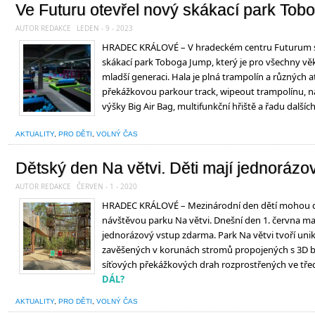
Ve Futuru otevřel nový skákací park To
AUTOR REDAKCE
LEDEN - 9 - 2023
HRADEC KRÁLOVÉ – V hradeckém centru Futurum se
skákací park Toboga Jump, který je pro všechny vě
mladší generaci. Hala je plná trampolín a různých a
překážkovou parkour track, wipeout trampolínu, ná
výšky Big Air Bag, multifunkční hřiště a řadu dalších
AKTUALITY
,
PRO DĚTI
,
VOLNÝ ČAS
Dětský den Na větvi. Děti mají jednoráz
AUTOR REDAKCE
ČERVEN - 1 - 2020
HRADEC KRÁLOVÉ – Mezinárodní den dětí mohou dět
návštěvou parku Na větvi. Dnešní den 1. června maj
jednorázový vstup zdarma. Park Na větvi tvoří uniká
zavěšených v korunách stromů propojených s 3D bl
síťových překážkových drah rozprostřených ve tře
DÁL?
AKTUALITY
,
PRO DĚTI
,
VOLNÝ ČAS