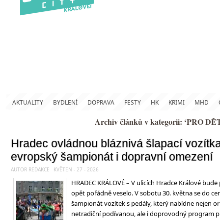
AKTUALITY
BYDLENÍ
DOPRAVA
FESTY
HK
KRIMI
MHD
Archiv článků v kategorii: ‘PRO DĚT
Hradec ovládnou bláznivá šlapací vozítk
evropský šampionát i dopravní omezení
AUTOR REDAKCE
KVĚTEN - 27 - 2026
HRADEC KRÁLOVÉ – V ulicích Hradce Králové bude
opět pořádně veselo. V sobotu 30. května se do ce
šampionát vozítek s pedály, který nabídne nejen ori
netradiční podívanou, ale i doprovodný program pr