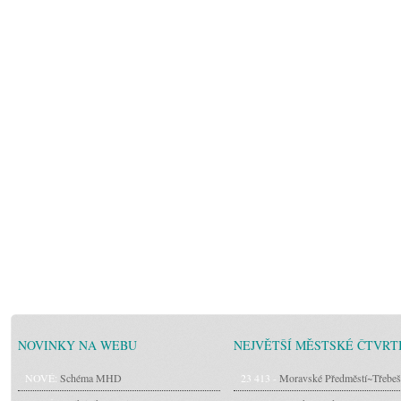
NOVINKY NA WEBU
NEJVĚTŠÍ MĚSTSKÉ ČTVRT
NOVÉ:
Schéma MHD
23 413 -
Moravské Předměstí~Třebeš