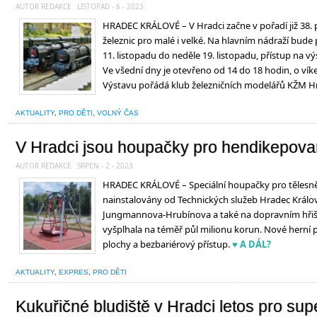
AUTOR REDAKCE
LISTOPAD - 6 - 2023
HRADEC KRÁLOVÉ – V Hradci začne v pořadí již 38.
železnic pro malé i velké. Na hlavním nádraží bud
11. listopadu do neděle 19. listopadu, přístup na vý
Ve všední dny je otevřeno od 14 do 18 hodin, o vík
Výstavu pořádá klub železničních modelářů KŽM Hr
AKTUALITY
,
PRO DĚTI
,
VOLNÝ ČAS
V Hradci jsou houpačky pro hendikepova
AUTOR REDAKCE
SRPEN - 2 - 2023
HRADEC KRÁLOVÉ – Speciální houpačky pro tělesně 
nainstalovány od Technických služeb Hradec Králové
Jungmannova-Hrubínova a také na dopravním hřišt
vyšplhala na téměř půl milionu korun. Nové herní 
plochy a bezbariérový přístup.
♥ A DÁL?
AKTUALITY
,
EXPRES
,
PRO DĚTI
Kukuřičné bludiště v Hradci letos pro sup