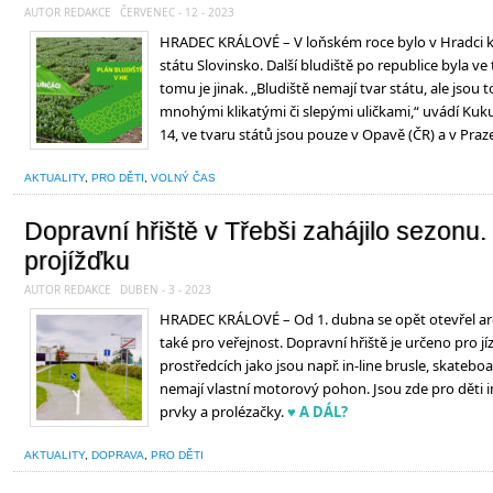
AUTOR REDAKCE
ČERVENEC - 12 - 2023
HRADEC KRÁLOVÉ – V loňském roce bylo v Hradci ku
státu Slovinsko. Další bludiště po republice byla ve 
tomu je jinak. „Bludiště nemají tvar státu, ale jsou t
mnohými klikatými či slepými uličkami,“ uvádí Kukuř
14, ve tvaru států jsou pouze v Opavě (ČR) a v Praze
AKTUALITY
,
PRO DĚTI
,
VOLNÝ ČAS
Dopravní hřiště v Třebši zahájilo sezonu.
projížďku
AUTOR REDAKCE
DUBEN - 3 - 2023
HRADEC KRÁLOVÉ – Od 1. dubna se opět otevřel are
také pro veřejnost. Dopravní hřiště je určeno pro j
prostředcích jako jsou např. in-line brusle, skatebo
nemají vlastní motorový pohon. Jsou zde pro děti i
prvky a prolézačky.
♥ A DÁL?
AKTUALITY
,
DOPRAVA
,
PRO DĚTI