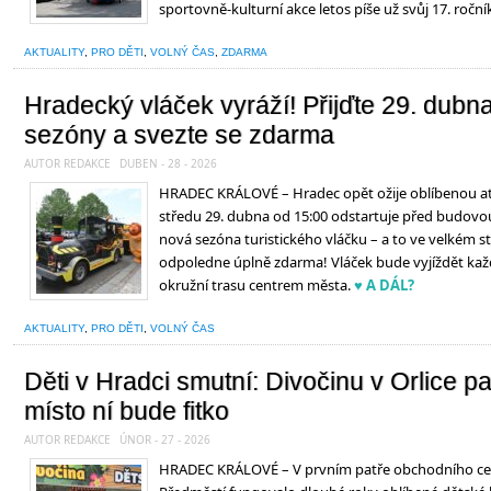
sportovně-kulturní akce letos píše už svůj 17. roční
AKTUALITY
,
PRO DĚTI
,
VOLNÝ ČAS
,
ZDARMA
Hradecký vláček vyráží! Přijďte 29. dubn
sezóny a svezte se zdarma
AUTOR REDAKCE
DUBEN - 28 - 2026
HRADEC KRÁLOVÉ – Hradec opět ožije oblíbenou atra
středu 29. dubna od 15:00 odstartuje před budov
nová sezóna turistického vláčku – a to ve velkém st
odpoledne úplně zdarma! Vláček bude vyjíždět kaž
okružní trasu centrem města.
♥ A DÁL?
AKTUALITY
,
PRO DĚTI
,
VOLNÝ ČAS
Děti v Hradci smutní: Divočinu v Orlice pa
místo ní bude fitko
AUTOR REDAKCE
ÚNOR - 27 - 2026
HRADEC KRÁLOVÉ – V prvním patře obchodního cen