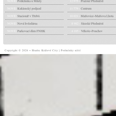
NOVÉ:
Poliklinika u Milety
12 975 -
Pražské Předměstí
NOVÉ:
Kuklenský podjezd
11 779 -
Centrum
NOVÉ:
Stacionář v Třebši
10 021 -
Malšovice~Malšova Lhota
NOVÉ:
Nová hvězdárna
8 982 -
Slezské Předměstí
NOVÉ:
Parkovací dům FNHK
4 105 -
Věkoše~Pouchov
Copyright © 2026 ~ Hradec Králové City
|
Podmínky užití