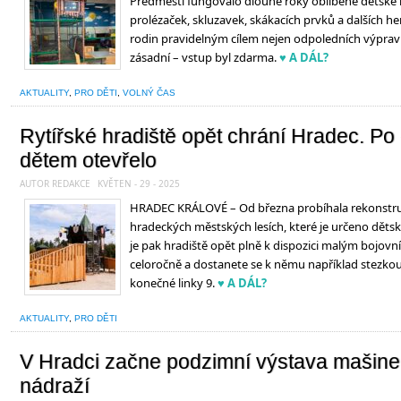
Předměstí fungovalo dlouhé roky oblíbené dětské h
prolézaček, skluzavek, skákacích prvků a dalších h
rodin pravidelným cílem nejen odpoledních výprav p
zásadní – vstup byl zdarma.
♥ A DÁL?
AKTUALITY
,
PRO DĚTI
,
VOLNÝ ČAS
Rytířské hradiště opět chrání Hradec. Po
dětem otevřelo
AUTOR REDAKCE
KVĚTEN - 29 - 2025
HRADEC KRÁLOVÉ – Od března probíhala rekonstruk
hradeckých městských lesích, které je určeno dět
je pak hradiště opět plně k dispozici malým bojovn
celoročně a dostanete se k němu například stezkou
konečné linky 9.
♥ A DÁL?
AKTUALITY
,
PRO DĚTI
V Hradci začne podzimní výstava mašine
nádraží