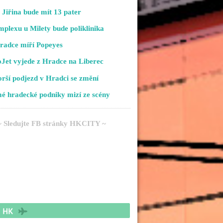
Jiřina bude mít 13 pater
plexu u Milety bude poliklinika
radce míří Popeyes
Jet vyjede z Hradce na Liberec
rší podjezd v Hradci se změní
é hradecké podniky mizí ze scény
~ Sledujte FB stránky HKCITY ~