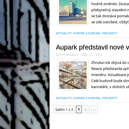
hodně změnilo. Dostavě
přebytečný stavební m
se tak dostává pomalu 
se zde ostošest, vždy
AKTUALITY
,
AUPARK A KORUNA
,
PROJEKTY
Aupark představil nové v
AUTOR REDAKCE
ZÁŘÍ - 23 - 2015
Zhruba rok zbývá do 
Reavis představila zpř
interiéru. Vizualizace
Celé budově bude dom
kanceláře, v dolních 
AKTUALITY
,
AUPARK A KORUNA
,
PROJEKTY
Salón 1 z 2
1
2
› › ›