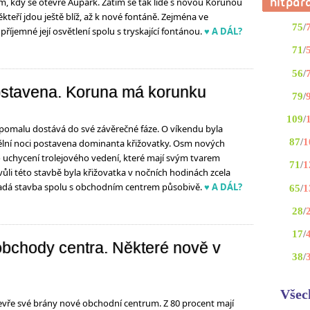
, kdy se otevře Aupark. Zatím se tak lidé s novou Korunou
 někteří jdou ještě blíž, až k nové fontáně. Zejména ve
75
/
příjemné její osvětlení spolu s tryskající fontánou.
♥ A DÁL?
71
/
56
/
ostavena. Koruna má korunku
79
/
109
/
pomalu dostává do své závěrečné fáze. O víkendu byla
87
/
1
lní noci postavena dominanta křižovatky. Osm nových
 uchycení trolejového vedení, které mají svým tvarem
71
/
1
ůli této stavbě byla křižovatka v nočních hodinách zcela
adá stavba spolu s obchodním centrem působivě.
♥ A DÁL?
65
/
1
28
/
17
/
 obchody centra. Některé nově v
38
/
Všec
tevře své brány nové obchodní centrum. Z 80 procent mají