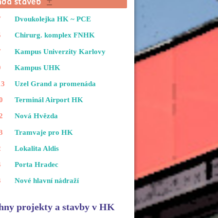
7
Dvoukolejka HK ~ PCE
5
Chirurg. komplex FNHK
7
Kampus Univerzity Karlovy
9
Kampus UHK
13
Uzel Grand a promenáda
0
Terminál Airport HK
2
Nová Hvězda
3
Tramvaje pro HK
2
Lokalita Aldis
4
Porta Hradec
3
Nové hlavní nádraží
hny projekty a stavby v HK