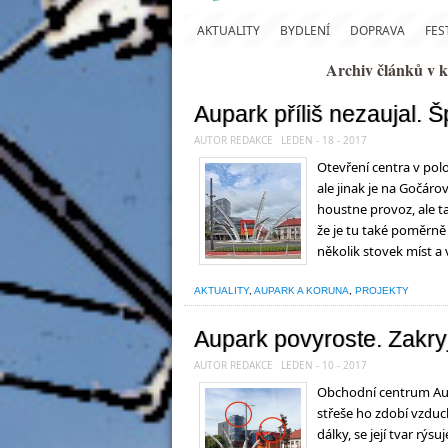
AKTUALITY
BYDLENÍ
DOPRAVA
FES
Archiv článků v
Aupark příliš nezaujal. 
AUTOR REDAKCE
LEDEN - 18 - 2017
Otevření centra v polo
ale jinak je na Gočáro
houstne provoz, ale ta
že je tu také poměrně 
několik stovek míst a 
AKTUALITY
,
AUPARK A KORUNA
,
PROJEKTY
Aupark povyroste. Zakry
AUTOR REDAKCE
LEDEN - 10 - 2017
Obchodní centrum Aup
střeše ho zdobí vzduch
dálky, se její tvar rý