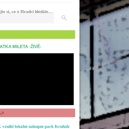
jte si, co o Hradci hledáte…
ATKA MILETA -ŽIVĚ-
 vznikl lokální nákupní park Kruhák