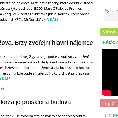
nkrétního nájemce. Mezi nové značky, které dosud v Hradci
olečnost tyto obchody: ECCO, Marc O’Polo, Le Premier,
Vyhlede
a Vegg Go. V centru bude také jídelní koutek, který obsadí
oulevard, KFC a McDonald’s.
♥ A DÁL?
žova. Brzy zveřejní hlavní nájemce
KŘIŽOV
trum Aupark se již vybarvuje podle vizualizací. Obložení
nžové až červené lesklé obklady. Centrum je tak už prakticky
eště zbývá dodělat neobložené části a bude skoro hotovo.
hají uvnitř, kde bude zhruba půl roku vrcholit příprava na
A DÁL?
 ČAS
 torza je prosklená budova
1.
V HK
ého článku se toho na stavbě kolem obchodního centra