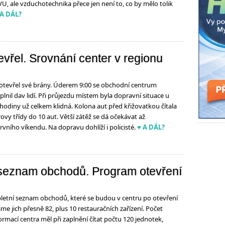
, ale vzduchotechnika přece jen není to, co by mělo tolik
 A DÁL?
vřel. Srovnání center v regionu
 otevřel své brány. Úderem 9:00 se obchodní centrum
plnil dav lidí. Při průjezdu místem byla dopravní situace u
odiny už celkem klidná. Kolona aut před křižovatkou čítala
vy třídy do 10 aut. Větší zátěž se dá očekávat až
ního víkendu. Na dopravu dohlíží i policisté.
♥ A DÁL?
 seznam obchodů. Program otevření
letní seznam obchodů, které se budou v centru po otevření
sme jich přesně 82, plus 10 restauračních zařízení. Počet
rmací centra měl při zaplnění čítat počtu 120 jednotek,