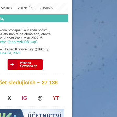
SPORTY
VOLNÝ ČAS
ZDARMA
Nová prodejna Kauflandu poblíž
Milety nabírá na obrátkách, otevře
se v první části roku 2027 🍅
https://t.co/mzKlRB1wqG
— Hradec Králové City (@hkcity)
June 24, 2026
čet sledujících ~ 27 136
X
IG
@
YT