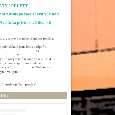
ETY / ODLETY
ní Airbus po roce znovu v Hradci
Aviatická přivítala 26 tisíc lidí
it sny a otevírat nebe všem bez rozdílu.
poněkolikáté jsme letos podpořili
penSkiesForHandicapped
na
rporthkcity
v
@hradec_kralove
.
yhlídkovým letům jsme poskytli L-410
ču, která ve spolupráci s dalšími
tnery, vč.
@ArmadaCR
udělala radost
ým i velkým.✈️
.twitter.com/5EkzdsVvfR
iří Protiva (@jiri_protiva)
June 20, 2026