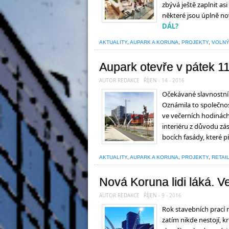
zbývá ještě zaplnit a
některé jsou úplně no
DÁL?
AKTUALITY
,
AUPARK A KORUNA
,
PROJEKTY
,
VOLNÝ
Aupark otevře v pátek 1
AUTOR REDAKCE
ŘÍJEN - 14 - 2016
Očekávané slavnostní 
Oznámila to společno
ve večerních hodinách r
interiéru z důvodu zá
bocích fasády, které p
AKTUALITY
,
AUPARK A KORUNA
,
PROJEKTY
,
RETAI
Nová Koruna lidi láká. V
AUTOR REDAKCE
ŘÍJEN - 9 - 2016
Rok stavebních prací 
zatím nikde nestojí, 