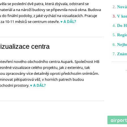
la se poslední dvě patra, která zbývala, odstranil se
2.
Nová 
ateriál a na nároží budovy se připevnila nová okna. Budova
do finální podoby, z jaké vychází na vizualizacích. Pracuje
3.
V kom
ť za 10-11 měsíců se centrum otevře.
♥ A DÁL?
4.
Do H
5.
Regio
6.
Nejho
izualizace centra
7.
Znám
otevření nového obchodního centra Aupark. Společnost HB
esněné vizualizace celého projektu, jak z exteriéru, tak
 jsou zpracovány více detailněji oproti předchozím snímkům.
inovat pětipatrová věž, v horních patrech budou
obchodní prostory.
♥ A DÁL?