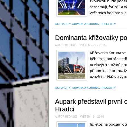
zkouškou bude podzim
seznamují, fotí si ji a
večerních hodinách je 
AKTUALITY
,
AUPARK A KORUNA
,
PROJEKTY
Dominanta křižovatky p
AUTOR REDAKCE
KVĚTEN - 22 - 2016
Křižovatka Koruna se 
během sobotní a nedě
ocelových stožárů pro
připomínat korunu. Kv
uzavřena. Naživo vyp
AKTUALITY
,
AUPARK A KORUNA
,
PROJEKTY
Aupark představil první
Hradci
AUTOR REDAKCE
KVĚTEN - 9 - 2016
Již letos na podzim o