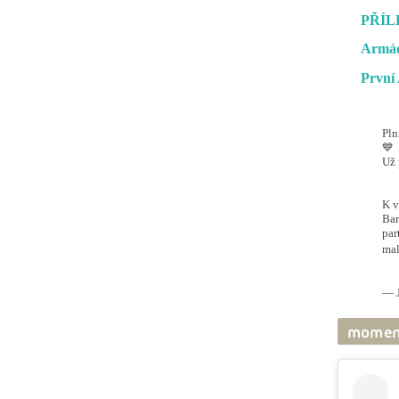
PŘÍL
Armád
První 
Pln
💙
Už 
#O
@ai
K v
Bar
par
mal
pic
— J