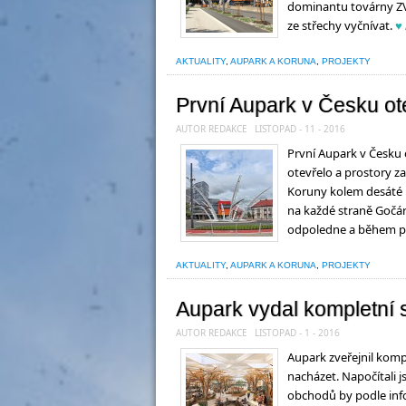
dominantu továrny ZVU
ze střechy vyčnívat.
♥
AKTUALITY
,
AUPARK A KORUNA
,
PROJEKTY
První Aupark v Česku ote
AUTOR REDAKCE
LISTOPAD - 11 - 2016
První Aupark v Česku
otevřelo a prostory za
Koruny kolem desáté h
na každé straně Gočáro
odpoledne a během prv
AKTUALITY
,
AUPARK A KORUNA
,
PROJEKTY
Aupark vydal kompletní
AUTOR REDAKCE
LISTOPAD - 1 - 2016
Aupark zveřejnil komp
nacházet. Napočítali j
obchodů by podle info