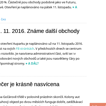
si 20 %. Částečně jsou obchody podobné jako ve Futuru,
vé. Otevření je naplánováno na pátek 11. listopadu.
♥ A
 ČAS
1. 11. 2016. Známe další obchody
otevření Auparku je naplánováno už na 11. listopadu 2016.
st na svých
FB stránkách
. V předchozích dnech se centrum
ozsvítilo. Je nasvícena administrativní část, svítí se i v
sobování nových obchodů a také jsou nasvětleny čáry po
řipomínají stromy.
♥ A DÁL?
L
ečer je krásně nasvícena
na Gočárově třídě v polovině prázdnin skončil. Kolony aut
kruhový objezd po dvou měsících funguje dobře, zatěžkávací