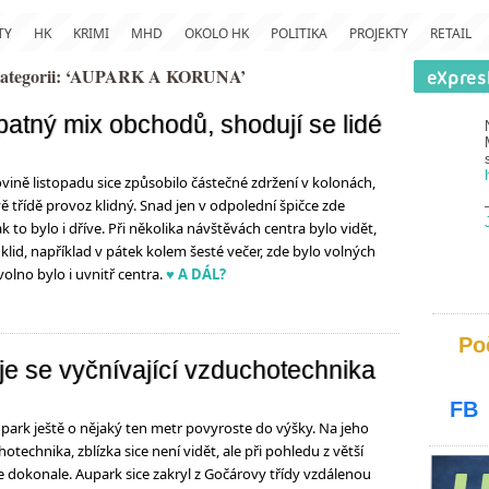
TY
HK
KRIMI
MHD
OKOLO HK
POLITIKA
PROJEKTY
RETAIL
 kategorii: ‘AUPARK A KORUNA’
Špatný mix obchodů, shodují se lidé
vině listopadu sice způsobilo částečné zdržení v kolonách,
vě třídě provoz klidný. Snad jen v odpolední špičce zde
k to bylo i dříve. Při několika návštěvách centra bylo vidět,
klid, například v pátek kolem šesté večer, zde bylo volných
volno bylo i uvnitř centra.
♥ A DÁL?
Po
je se vyčnívající vzduchotechnika
FB
ark ještě o nějaký ten metr povyroste do výšky. Na jeho
otechnika, zblízka sice není vidět, ale při pohledu z větší
suje dokonale. Aupark sice zakryl z Gočárovy třídy vzdálenou