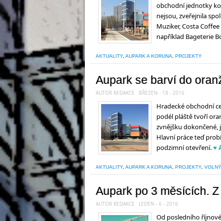
obchodní jednotky ko
nejsou, zveřejnila sp
Muziker, Costa Coffee 
například Bageterie B
AKTUALITY
,
AUPARK A KORUNA
,
PROJEKTY
Aupark se barví do oran
AUTOR REDAKCE
BŘEZEN - 18 - 2016
Hradecké obchodní cen
podél pláště tvoří ora
zvnějšku dokončené, j
Hlavní práce teď probí
podzimní otevření.
♥ 
AKTUALITY
,
AUPARK A KORUNA
,
PROJEKTY
,
VOLNÝ
Aupark po 3 měsících. Z
AUTOR REDAKCE
LEDEN - 6 - 2016
Od posledního říjnov