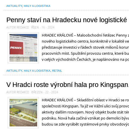
AKTUALITY
,
HALY A LOGISTIKA
Penny staví na Hradecku nové logistické
AUTOR REDAKCE
ŘÍJEN - 16 - 2024
HRADEC KRÁLOVÉ – Maloobchodní řetězec Penny za
nového logistického centra, konkrétně v lokalitě ve
představuje investici v řádech stovek milionů koru
pracovních míst. Spuštění provozu centra, které 
v celých východních Čechách, je naplánováno na p
AKTUALITY
,
HALY A LOGISTIKA
,
RETAIL
V Hradci roste výrobní hala pro Kingspan.
AUTOR REDAKCE
BŘEZEN - 22 - 2024
HRADEC KRÁLOVÉ – Skladištní oblast v Hradci se r
společnosti Kingspan. Ta již ve Vážní ulici svůj prov
aktivity dalším rozvojem. Nový objekt bude stát té
podniku. Nová hala začíná vznikat po demolici bý
budou se zde vyrábět systémové prvky obvodovýc