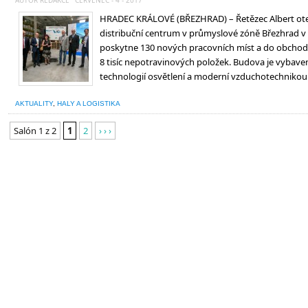
AUTOR REDAKCE
ČERVENEC - 4 - 2017
HRADEC KRÁLOVÉ (BŘEZHRAD) – Řetězec Albert otev
distribuční centrum v průmyslové zóně Březhrad v
poskytne 130 nových pracovních míst a do obchodů
8 tisíc nepotravinových položek. Budova je vybav
technologií osvětlení a moderní vzduchotechnikou
AKTUALITY
,
HALY A LOGISTIKA
Salón 1 z 2
1
2
› › ›