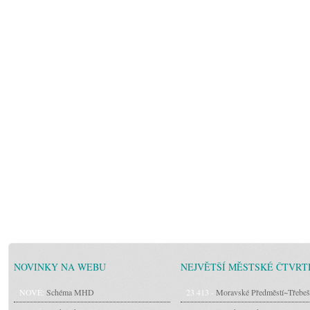
NOVINKY NA WEBU
NEJVĚTŠÍ MĚSTSKÉ ČTVRT
NOVÉ:
Schéma MHD
23 413 -
Moravské Předměstí~Třebeš