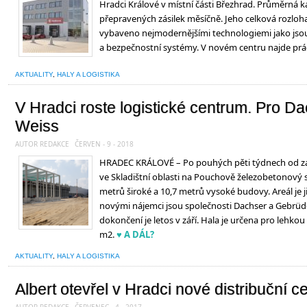
Hradci Králové v místní části Březhrad. Průměrná ka
přepravených zásilek měsíčně. Jeho celková rozloh
vybaveno nejmodernějšími technologiemi jako jso
a bezpečnostní systémy. V novém centru najde práci
AKTUALITY
,
HALY A LOGISTIKA
V Hradci roste logistické centrum. Pro D
Weiss
AUTOR REDAKCE
ČERVEN - 9 - 2018
HRADEC KRÁLOVÉ – Po pouhých pěti týdnech od za
ve Skladištní oblasti na Pouchově železobetonový 
metrů široké a 10,7 metrů vysoké budovy. Areál je j
novými nájemci jsou společnosti Dachser a Gebrüd
dokončení je letos v září. Hala je určena pro lehkou
m2.
♥ A DÁL?
AKTUALITY
,
HALY A LOGISTIKA
Albert otevřel v Hradci nové distribuční 