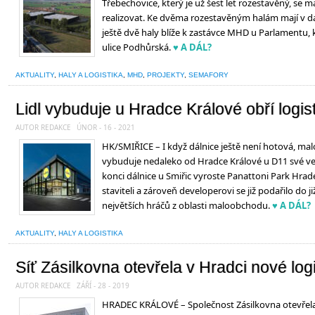
Třebechovice, který je už šest let rozestavěný, se 
realizovat. Ke dvěma rozestavěným halám mají v dalš
ještě dvě haly blíže k zastávce MHD u Parlamentu,
ulice Podhůrská.
♥ A DÁL?
AKTUALITY
,
HALY A LOGISTIKA
,
MHD
,
PROJEKTY
,
SEMAFORY
Lidl vybuduje u Hradce Králové obří logis
AUTOR REDAKCE
ÚNOR - 16 - 2021
HK/SMIŘICE – I když dálnice ještě není hotová, mal
vybuduje nedaleko od Hradce Králové u D11 své vel
konci dálnice u Smiřic vyroste Panattoni Park Hrad
staviteli a zároveň developerovi se již podařilo do j
největších hráčů z oblasti maloobchodu.
♥ A DÁL?
AKTUALITY
,
HALY A LOGISTIKA
Síť Zásilkovna otevřela v Hradci nové log
AUTOR REDAKCE
ZÁŘÍ - 28 - 2019
HRADEC KRÁLOVÉ – Společnost Zásilkovna otevřela