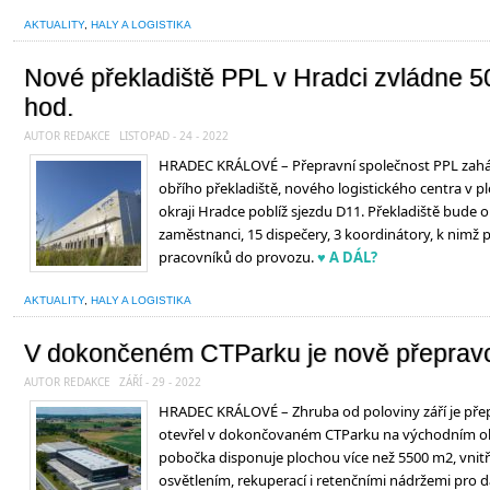
AKTUALITY
,
HALY A LOGISTIKA
Nové překladiště PPL v Hradci zvládne 500
hod.
AUTOR REDAKCE
LISTOPAD - 24 - 2022
HRADEC KRÁLOVÉ – Přepravní společnost PPL zaháji
obřího překladiště, nového logistického centra v p
okraji Hradce poblíž sjezdu D11. Překladiště bude 
zaměstnanci, 15 dispečery, 3 koordinátory, k nimž 
pracovníků do provozu.
♥ A DÁL?
AKTUALITY
,
HALY A LOGISTIKA
V dokončeném CTParku je nově přeprav
AUTOR REDAKCE
ZÁŘÍ - 29 - 2022
HRADEC KRÁLOVÉ – Zhruba od poloviny září je přep
otevřel v dokončovaném CTParku na východním ok
pobočka disponuje plochou více než 5500 m2, vnit
osvětlením, rekuperací i retenčními nádržemi pro da