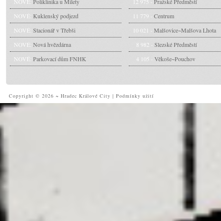
NOVÉ:
Poliklinika u Milety
12 975 -
Pražské Předměstí
NOVÉ:
Kuklenský podjezd
11 779 -
Centrum
NOVÉ:
Stacionář v Třebši
10 021 -
Malšovice~Malšova Lhota
NOVÉ:
Nová hvězdárna
8 982 -
Slezské Předměstí
NOVÉ:
Parkovací dům FNHK
4 105 -
Věkoše~Pouchov
Copyright © 2026 ~ Hradec Králové City
|
Podmínky užití