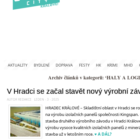
AKTUALITY
BYDLENÍ
DOPRAVA
FESTY
HK
KRIMI
MHD
Archiv článků v kategorii: ‘HALY A LOG
V Hradci se začal stavět nový výrobní z
AUTOR REDAKCE
LEDEN - 3 - 2025
HRADEC KRÁLOVÉ – Skladištní oblast v Hradci se r
na výrobu izolačních panelů společnosti Kingspan. 
stavba druhého výrobního závodu v Hradci Králové
výrobu vysoce kvalitních izolačních panelů z miner
stavba už v letošním roce.
♥ A DÁL?