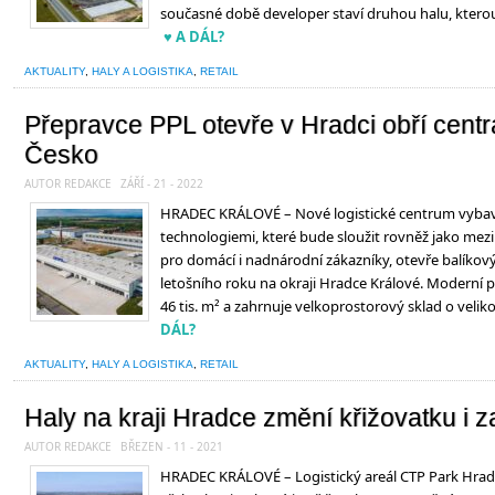
současné době developer staví druhou halu, kterou
♥ A DÁL?
AKTUALITY
,
HALY A LOGISTIKA
,
RETAIL
Přepravce PPL otevře v Hradci obří centr
Česko
AUTOR REDAKCE
ZÁŘÍ - 21 - 2022
HRADEC KRÁLOVÉ – Nové logistické centrum vyba
technologiemi, které bude sloužit rovněž jako mez
pro domácí i nadnárodní zákazníky, otevře balíkový 
letošního roku na okraji Hradce Králové. Moderní p
46 tis. m² a zahrnuje velkoprostorový sklad o velikos
DÁL?
AKTUALITY
,
HALY A LOGISTIKA
,
RETAIL
Haly na kraji Hradce změní křižovatku i
AUTOR REDAKCE
BŘEZEN - 11 - 2021
HRADEC KRÁLOVÉ – Logistický areál CTP Park Hrad