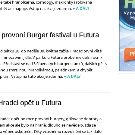
e také hranolkárna, corndogy, makronky i rolovaná
bět ani nápoje. Vstup na akci je zdarma.
♥ A DÁL?
 provoní Burger festival u Futura
átku 28. do neděle 30. května zažije Hradec první větší
m množstvím jídla. V parku u Futura proběhne další ročník
u. Představí se na 15 šťavnatých burger stánků, dalších pět s
anou zmrzlinou, hranolkárnou, palačinkami a chybět
pitím. Vstup na tuto akci je zdarma.
♥ A DÁL?
 Hradci opět u Futura
dec opět po roce provoní burgery, grilované dobroty a
ání akce ale bylo na hraně, dlouho se nevědělo, zda se
na vůbec uskuteční. Díky včasnému rozvolnění se tak další