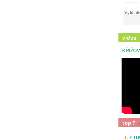
Vyhlede
KŘIŽOV
1.
V HK