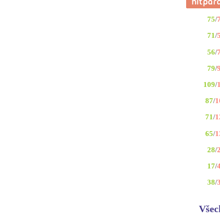
75
/
71
/
56
/
79
/
109
/
87
/
1
71
/
1
65
/
1
28
/
17
/
38
/
Všec