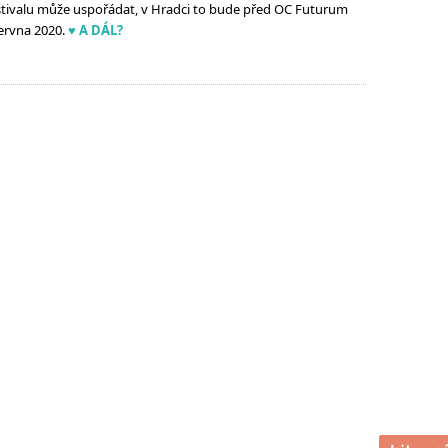
stivalu může uspořádat, v Hradci to bude před OC Futurum
ervna 2020.
♥ A DÁL?