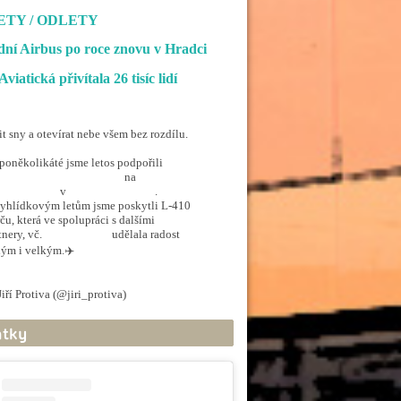
ETY / ODLETY
ní Airbus po roce znovu v Hradci
Aviatická přivítala 26 tisíc lidí
it sny a otevírat nebe všem bez rozdílu.
poněkolikáté jsme letos podpořili
penSkiesForHandicapped
na
rporthkcity
v
@hradec_kralove
.
yhlídkovým letům jsme poskytli L-410
ču, která ve spolupráci s dalšími
tnery, vč.
@ArmadaCR
udělala radost
ým i velkým.✈️
.twitter.com/5EkzdsVvfR
iří Protiva (@jiri_protiva)
June 20, 2026