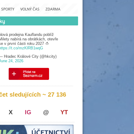
SPORTY
VOLNÝ ČAS
ZDARMA
Nová prodejna Kauflandu poblíž
Milety nabírá na obrátkách, otevře
se v první části roku 2027 🍅
https://t.co/mzKlRB1wqG
— Hradec Králové City (@hkcity)
June 24, 2026
čet sledujících ~ 27 136
X
IG
@
YT