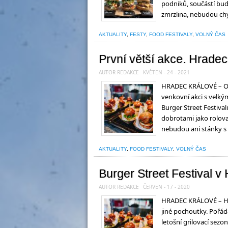
podniků, součástí bud
zmrzlina, nebudou chy
AKTUALITY
,
FESTY
,
FOOD FESTIVALY
,
VOLNÝ ČAS
První větší akce. Hradec
AUTOR REDAKCE
KVĚTEN - 24 - 2021
HRADEC KRÁLOVÉ – Od p
venkovní akci s velký
Burger Street Festival
dobrotami jako rolov
nebudou ani stánky s 
AKTUALITY
,
FOOD FESTIVALY
,
VOLNÝ ČAS
Burger Street Festival v
AUTOR REDAKCE
ČERVEN - 17 - 2020
HRADEC KRÁLOVÉ – Hra
jiné pochoutky. Pořád
letošní grilovací sezo