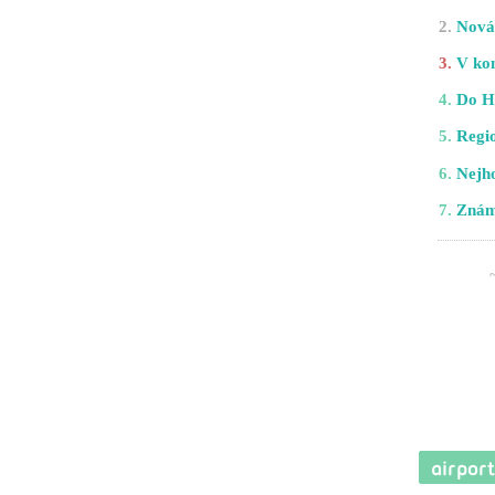
2.
Nová 
3.
V kom
4.
Do H
5.
Regio
6.
Nejho
7.
Znám