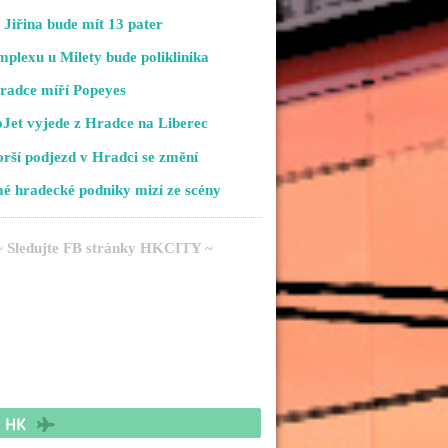
Jiřina bude mít 13 pater
plexu u Milety bude poliklinika
radce míří Popeyes
Jet vyjede z Hradce na Liberec
rší podjezd v Hradci se změní
é hradecké podniky mizí ze scény
~ Sledujte FB stránky HKCITY ~