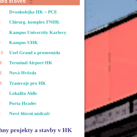
7
Dvoukolejka HK ~ PCE
5
Chirurg. komplex FNHK
7
Kampus Univerzity Karlovy
9
Kampus UHK
13
Uzel Grand a promenáda
0
Terminál Airport HK
2
Nová Hvězda
3
Tramvaje pro HK
2
Lokalita Aldis
4
Porta Hradec
3
Nové hlavní nádraží
hny projekty a stavby v HK