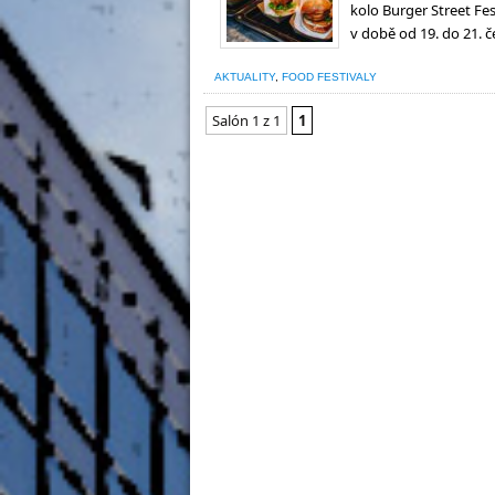
kolo Burger Street Fe
v době od 19. do 21. č
AKTUALITY
,
FOOD FESTIVALY
Salón 1 z 1
1