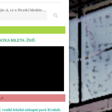
jte si, co o Hradci hledáte…
ATKA MILETA -ŽIVĚ-
 vznikl lokální nákupní park Kruhák