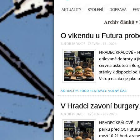
AKTUALITY
BYDLENÍ
DOPRAVA
FES
Archiv článků 
O víkendu u Futura prob
AUTOR REDAKCE
ČERVEN - 13 - 2024
HRADEC KRÁLOVÉ – Hra
grilované dobroty a j
června uskuteční Burg
stánky k dispozici od 
Vstup na akci je jako
AKTUALITY
,
FOOD FESTIVALY
,
VOLNÝ ČAS
V Hradci zavoní burger
AUTOR REDAKCE
KVĚTEN - 28 - 2023
HRADEC KRÁLOVÉ – Po r
parku před OC Futurum
mezi 10-21 hod. a v ne