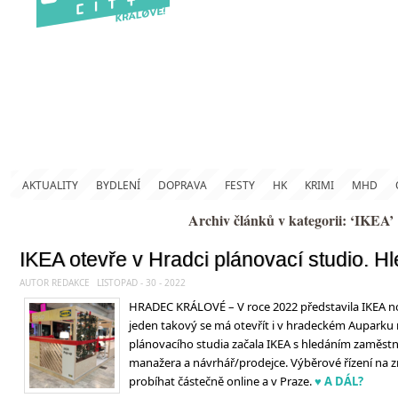
AKTUALITY
BYDLENÍ
DOPRAVA
FESTY
HK
KRIMI
MHD
Archiv článků v kategorii: ‘IKEA’
IKEA otevře v Hradci plánovací studio. 
AUTOR REDAKCE
LISTOPAD - 30 - 2022
HRADEC KRÁLOVÉ – V roce 2022 představila IKEA no
jeden takový se má otevřít i v hradeckém Auparku
plánovacího studia začala IKEA s hledáním zaměst
manažera a návrhář/prodejce. Výběrové řízení na 
probíhat částečně online a v Praze.
♥ A DÁL?