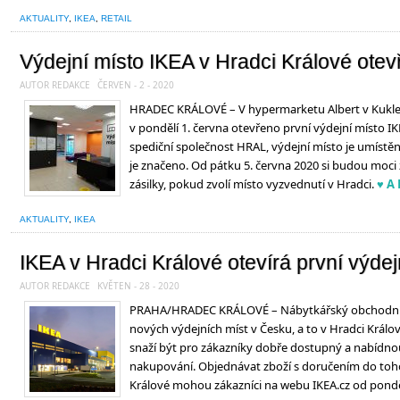
AKTUALITY
,
IKEA
,
RETAIL
Výdejní místo IKEA v Hradci Králové otev
AUTOR REDAKCE
ČERVEN - 2 - 2020
HRADEC KRÁLOVÉ – V hypermarketu Albert v Kuklen
v pondělí 1. června otevřeno první výdejní místo I
spediční společnost HRAL, výdejní místo je umístěn
je značeno. Od pátku 5. června 2020 si budou moci
zásilky, pokud zvolí místo vyzvednutí v Hradci.
♥ A
AKTUALITY
,
IKEA
IKEA v Hradci Králové otevírá první výde
AUTOR REDAKCE
KVĚTEN - 28 - 2020
PRAHA/HRADEC KRÁLOVÉ – Nábytkářský obchodní d
nových výdejních míst v Česku, a to v Hradci Král
snaží být pro zákazníky dobře dostupný a nabídn
nakupování. Objednávat zboží s doručením do toho
Králové mohou zákazníci na webu IKEA.cz od ponděl