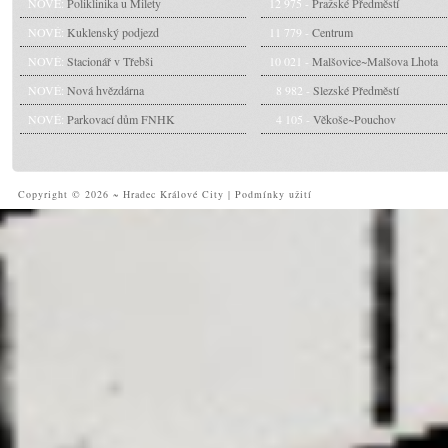
NOVÉ:
Poliklinika u Milety
12 975 -
Pražské Předměstí
NOVÉ:
Kuklenský podjezd
11 779 -
Centrum
NOVÉ:
Stacionář v Třebši
10 021 -
Malšovice~Malšova Lhota
NOVÉ:
Nová hvězdárna
8 982 -
Slezské Předměstí
NOVÉ:
Parkovací dům FNHK
4 105 -
Věkoše~Pouchov
Copyright © 2026 ~ Hradec Králové City
|
Podmínky užití