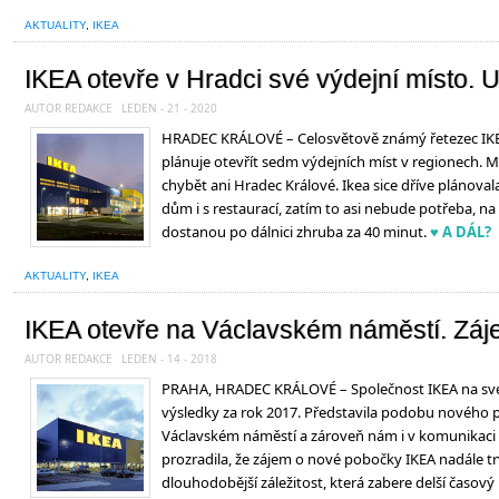
AKTUALITY
,
IKEA
IKEA otevře v Hradci své výdejní místo. 
AUTOR REDAKCE
LEDEN - 21 - 2020
HRADEC KRÁLOVÉ – Celosvětově známý řetezec IKE
plánuje otevřít sedm výdejních míst v regionech.
chybět ani Hradec Králové. Ikea sice dříve plánoval
dům i s restaurací, zatím to asi nebude potřeba, na
dostanou po dálnici zhruba za 40 minut.
♥ A DÁL?
AKTUALITY
,
IKEA
IKEA otevře na Václavském náměstí. Záj
AUTOR REDAKCE
LEDEN - 14 - 2018
PRAHA, HRADEC KRÁLOVÉ – Společnost IKEA na své t
výsledky za rok 2017. Představila podobu nového 
Václavském náměstí a zároveň nám i v komunikaci
prozradila, že zájem o nové pobočky IKEA nadále trv
dlouhodobější záležitost, která zabere delší časový