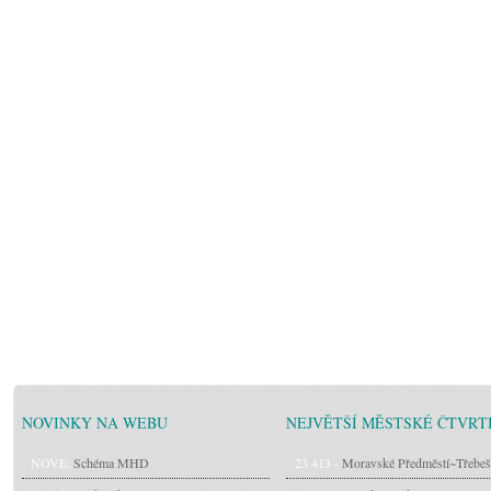
NOVINKY NA WEBU
NEJVĚTŠÍ MĚSTSKÉ ČTVRT
NOVÉ:
Schéma MHD
23 413 -
Moravské Předměstí~Třebeš