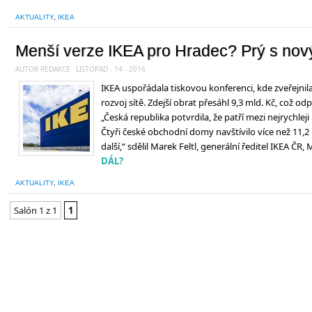
AKTUALITY
,
IKEA
Menší verze IKEA pro Hradec? Prý s no
AUTOR REDAKCE
LISTOPAD - 14 - 2016
IKEA uspořádala tiskovou konferenci, kde zveřejnil
rozvoj sítě. Zdejší obrat přesáhl 9,3 mld. Kč, což 
„Česká republika potvrdila, že patří mezi nejrychleji
Čtyři české obchodní domy navštívilo více než 11,2
další,“ sdělil Marek Feltl, generální ředitel IKEA ČR
DÁL?
AKTUALITY
,
IKEA
Salón 1 z 1
1