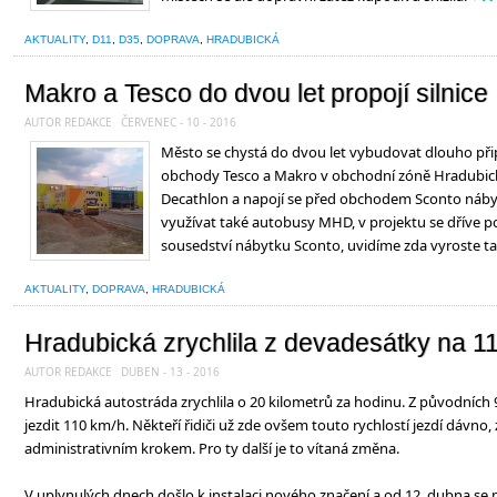
AKTUALITY
,
D11
,
D35
,
DOPRAVA
,
HRADUBICKÁ
Makro a Tesco do dvou let propojí silnice
AUTOR REDAKCE
ČERVENEC - 10 - 2016
Město se chystá do dvou let vybudovat dlouho př
obchody Tesco a Makro v obchodní zóně Hradubick
Decathlon a napojí se před obchodem Sconto náb
využívat také autobusy MHD, v projektu se dříve po
sousedství nábytku Sconto, uvidíme zda vyroste ta
AKTUALITY
,
DOPRAVA
,
HRADUBICKÁ
Hradubická zrychlila z devadesátky na 1
AUTOR REDAKCE
DUBEN - 13 - 2016
Hradubická autostráda zrychlila o 20 kilometrů za hodinu. Z původních
jezdit 110 km/h. Někteří řidiči už zde ovšem touto rychlostí jezdí dávno, 
administrativním krokem. Pro ty další je to vítaná změna.
V uplynulých dnech došlo k instalaci nového značení a od 12. dubna se p