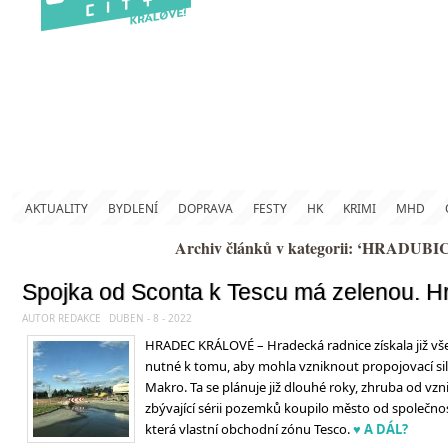
AKTUALITY
BYDLENÍ
DOPRAVA
FESTY
HK
KRIMI
MHD
Archiv článků v kategorii: ‘HRADUB
Spojka od Sconta k Tescu má zelenou. 
AUTOR REDAKCE
DUBEN - 8 - 2022
HRADEC KRÁLOVÉ – Hradecká radnice získala již vš
nutné k tomu, aby mohla vzniknout propojovací sil
Makro. Ta se plánuje již dlouhé roky, zhruba od vzn
zbývající sérii pozemků koupilo město od společnos
která vlastní obchodní zónu Tesco.
♥ A DÁL?