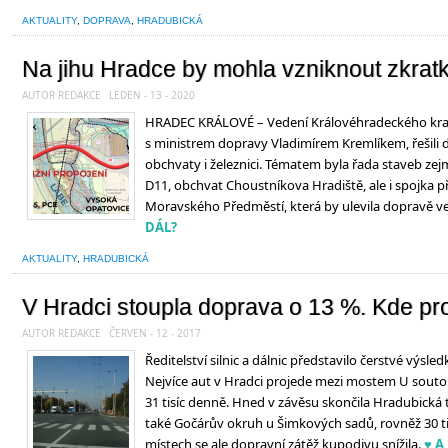
AKTUALITY
,
DOPRAVA
,
HRADUBICKÁ
Na jihu Hradce by mohla vzniknout zkrat
AUTOR REDAKCE
LEDEN - 13 - 2020
HRADEC KRÁLOVÉ – Vedení Královéhradeckého kraje 
s ministrem dopravy Vladimírem Kremlíkem, řešili do
obchvaty i železnici. Tématem byla řada staveb z
D11, obchvat Choustníkova Hradiště, ale i spojka 
Moravského Předměstí, která by ulevila dopravě ve
DÁL?
AKTUALITY
,
HRADUBICKÁ
V Hradci stoupla doprava o 13 %. Kde pro
AUTOR REDAKCE
ČERVEN - 12 - 2017
Ředitelství silnic a dálnic představilo čerstvé výsle
Nejvíce aut v Hradci projede mezi mostem U soutok
31 tisíc denně. Hned v závěsu skončila Hradubická t
také Gočárův okruh u Šimkových sadů, rovněž 30 ti
místech se ale dopravní zátěž kupodivu snížila.
♥ A