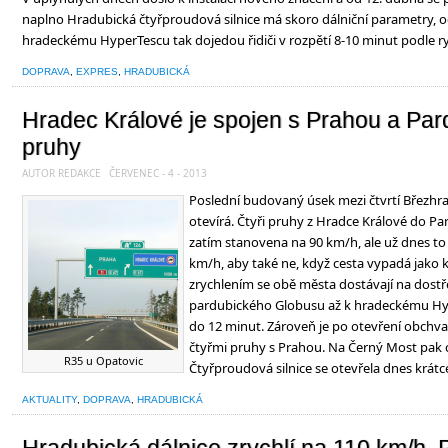
naplno Hradubická čtyřproudová silnice má skoro dálniční parametry, 
hradeckému HyperTescu tak dojedou řidiči v rozpětí 8-10 minut podle ryc
DOPRAVA
,
EXPRES
,
HRADUBICKÁ
Hradec Králové je spojen s Prahou a Par
pruhy
AUTOR REDAKCE
ČERVENEC - 4 - 2013
Poslední budovaný úsek mezi čtvrtí Březhr
otevírá. Čtyři pruhy z Hradce Králové do Pa
zatím stanovena na 90 km/h, ale už dnes to 
km/h, aby také ne, když cesta vypadá jako k
zrychlením se obě města dostávají na dostř
pardubického Globusu až k hradeckému Hyp
do 12 minut. Zároveň je po otevření obchv
čtyřmi pruhy s Prahou. Na Černý Most pak c
R35 u Opatovic
Čtyřproudová silnice se otevřela dnes krátc
AKTUALITY
,
DOPRAVA
,
HRADUBICKÁ