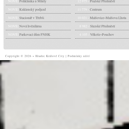
NOVÉ:
Poliklinika u Milety
12 975 -
Pražské Předměstí
NOVÉ:
Kuklenský podjezd
11 779 -
Centrum
NOVÉ:
Stacionář v Třebši
10 021 -
Malšovice~Malšova Lhota
NOVÉ:
Nová hvězdárna
8 982 -
Slezské Předměstí
NOVÉ:
Parkovací dům FNHK
4 105 -
Věkoše~Pouchov
Copyright © 2026 ~ Hradec Králové City
|
Podmínky užití