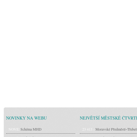
NOVINKY NA WEBU
NEJVĚTŠÍ MĚSTSKÉ ČTVRT
NOVÉ:
Schéma MHD
23 413 -
Moravské Předměstí~Třebeš