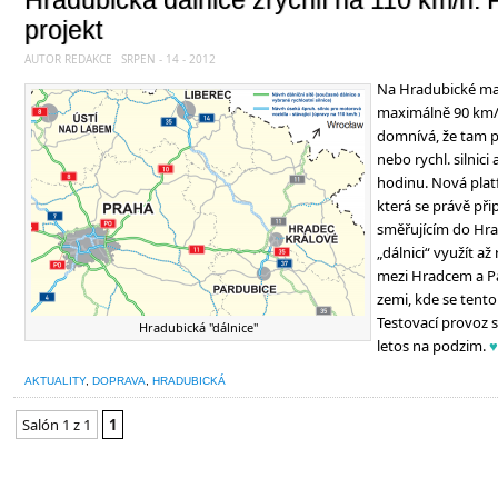
Hradubická dálnice zrychlí na 110 km/h. P
projekt
AUTOR REDAKCE
SRPEN - 14 - 2012
Na Hradubické mag
maximálně 90 km/h
domnívá, že tam pl
nebo rychl. silnici
hodinu. Nová plat
která se právě při
směřujícím do Hr
„dálnici“ využít až
mezi Hradcem a P
zemi, kde se tento
Testovací provoz s
Hradubická "dálnice"
letos na podzim.
♥
AKTUALITY
,
DOPRAVA
,
HRADUBICKÁ
Salón 1 z 1
1