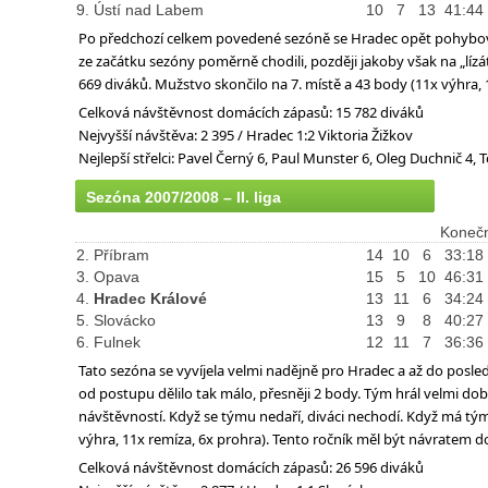
9. Ústí nad Labem
10
7
13
41:44
Po předchozí celkem povedené sezóně se Hradec opět pohybova
ze začátku sezóny poměrně chodili, později jakoby však na „lí
669 diváků. Mužstvo skončilo na 7. místě a 43 body (11x výhra,
Celková návštěvnost domácích zápasů: 15 782 diváků
Nejvyšší návštěva: 2 395 / Hradec 1:2 Viktoria Žižkov
Nejlepší střelci: Pavel Černý 6, Paul Munster 6, Oleg Duchnič 4,
Sezóna 2007/2008 – II. liga
Konečn
2. Příbram
14
10
6
33:18
3. Opava
15
5
10
46:31
4.
Hradec Králové
13
11
6
34:24
5. Slovácko
13
9
8
40:27
6. Fulnek
12
11
7
36:36
Tato sezóna se vyvíjela velmi nadějně pro Hradec a až do posl
od postupu dělilo tak málo, přesněji 2 body. Tým hrál velmi dobr
návštěvností. Když se týmu nedaří, diváci nechodí. Když má tým v
výhra, 11x remíza, 6x prohra). Tento ročník měl být návratem do
Celková návštěvnost domácích zápasů: 26 596 diváků