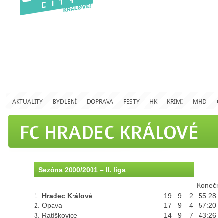
AKTUALITY
BYDLENÍ
DOPRAVA
FESTY
HK
KRIMI
MHD
Sezóna 2000/2001 – II. liga
Konečn
1.
Hradec Králové
19
9
2
55:28
2. Opava
17
9
4
57:20
3. Ratíškovice
14
9
7
43:26