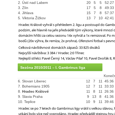
2. Ústí nad Labem
20
5
5
52:27
3. Zlín
17
5
8
49:33
4. Jihlava
15
7
8
57:37
5. Viktoria Žižkov
13
7
10
42:41
Hradec Králové vyhrál s přehledem 2. ligu a postoupil do Gambr
podzim, ale hlavně na jaře předváděl tým výkony, které mnozí d
domácím hřišti za celou sezonu 14x vyhrál a 1x remizoval. Po m
bodů (20x výhra, 8x remíza, 2x prohra). Ofenzivní fotbal s pevn
Celková návštěvnost domácích zápasů: 33 825 diváků
Nejvyšší návštěva: 3 384 / Hradec 2:0 Třinec
Nejlepší střelci: Pavel Černý 14, Václav Pilař 10, Pavel Dvořák 
Sezóna 2010/2011 – I. Gambrinus liga
Konečn
6. Slovan Liberec
12
7
11
45:36
7. Bohemians 1905
12
7
11
33:33
8.
Hradec Králové
11
8
11
26:36
9. Slavia Praha
9
13
8
41:36
10. Teplice
10
9
11
39:46
Hradec se po 7 letech do Gambrinus ligy vrátil s velkou slávou
utkání bylo více než vyprodáno. Hradec předváděl stejnou hru ja