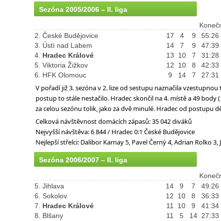
Sezóna 2005/2006 – II. liga
Konečn
2. České Budějovice
17
4
9
55:26
3. Ústí nad Labem
14
7
9
47:39
4.
Hradec Králové
13
10
7
31:28
5. Viktoria Žižkov
12
10
8
42:33
6. HFK Olomouc
9
14
7
27:31
V pořadí již 3. sezóna v 2. lize od sestupu naznačila vzestupno
postup to stále nestačilo. Hradec skončil na 4. místě a 49 body (13
za celou sezónu tolik, jako za dvě minulé. Hradec od postupu dě
Celková návštěvnost domácích zápasů: 35 042 diváků
Nejvyšší návštěva: 6 844 / Hradec 0:1 České Budějovice
Nejlepší střelci: Dalibor Karnay 5, Pavel Černý 4, Adrian Rolko 
Sezóna 2006/2007 – II. liga
Konečn
5. Jihlava
14
9
7
49:26
6. Sokolov
12
10
8
36:33
7.
Hradec Králové
11
10
9
41:34
8. Blšany
11
5
14
27:33