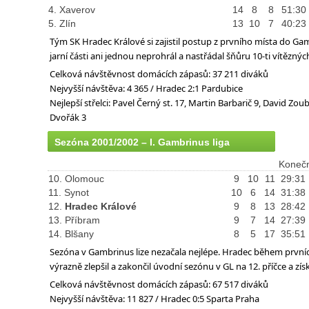
4. Xaverov
14
8
8
51:30
5. Zlín
13
10
7
40:23
Tým SK Hradec Králové si zajistil postup z prvního místa do Gam
jarní části ani jednou neprohrál a nastřádal šňůru 10-ti vítěznýc
Celková návštěvnost domácích zápasů: 37 211 diváků
Nejvyšší návštěva: 4 365 / Hradec 2:1 Pardubice
Nejlepší střelci: Pavel Černý st. 17, Martin Barbarič 9, David Zou
Dvořák 3
Sezóna 2001/2002 – I. Gambrinus liga
Konečn
10. Olomouc
9
10
11
29:31
11. Synot
10
6
14
31:38
12.
Hradec Králové
9
8
13
28:42
13. Příbram
9
7
14
27:39
14. Blšany
8
5
17
35:51
Sezóna v Gambrinus lize nezačala nejlépe. Hradec během prvních
výrazně zlepšil a zakončil úvodní sezónu v GL na 12. příčce a zí
Celková návštěvnost domácích zápasů: 67 517 diváků
Nejvyšší návštěva: 11 827 / Hradec 0:5 Sparta Praha