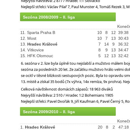
Nejvyšší návštěva: 2 877 / Hradec 1:1 Slovácko
Nejlepší střelci: Václav Pilař 7, Paul Munster 4, Tomáš Rezek 3
Sezóna 2008/2009 – II. liga
Konečn
11. Sparta Praha B
10
8
12
39:38
12. Most
10
7
13
30:43
13.
Hradec Králové
7
14
9
36:32
14. Vítkovice
8
9
13
34:47
15. HFK Olomouc
5
12
13
32:42
6. sezóna v 2. lize byla úplně tou nejslabší a mužstvo málem bo
sezóna za posledních 20 let. Ze začátku mužstvo hrálo velmi do
se ocitl v těsné blízkosti sestupových pozic. Byla to opravdu s
13. místě a získal 35 bodů (7x výhra, 14x remíza, 9x prohra). Nejv
Celková návštěvnost domácích zápasů: 18 963 diváků
Nejvyšší návštěva: 2 510 / Hradec 1:2 Bohemians 1905
Nejlepší střelci: Pavel Dvořák 9, Jiří Kaufman 6, Pavel Černý 5,
Sezóna 2009/2010 – II. liga
Konečn
1.
Hradec Králové
20
8
2
47:18