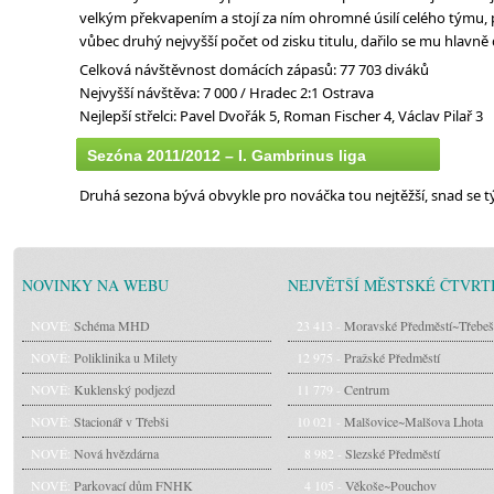
velkým překvapením a stojí za ním ohromné úsilí celého týmu, pr
vůbec druhý nejvyšší počet od zisku titulu, dařilo se mu hlavně 
Celková návštěvnost domácích zápasů: 77 703 diváků
Nejvyšší návštěva: 7 000 / Hradec 2:1 Ostrava
Nejlepší střelci: Pavel Dvořák 5, Roman Fischer 4, Václav Pilař 3
Sezóna 2011/2012 – I. Gambrinus liga
Druhá sezona bývá obvykle pro nováčka tou nejtěžší, snad se t
NOVINKY NA WEBU
NEJVĚTŠÍ MĚSTSKÉ ČTVRT
NOVÉ:
Schéma MHD
23 413 -
Moravské Předměstí~Třebeš
NOVÉ:
Poliklinika u Milety
12 975 -
Pražské Předměstí
NOVÉ:
Kuklenský podjezd
11 779 -
Centrum
NOVÉ:
Stacionář v Třebši
10 021 -
Malšovice~Malšova Lhota
NOVÉ:
Nová hvězdárna
8 982 -
Slezské Předměstí
NOVÉ:
Parkovací dům FNHK
4 105 -
Věkoše~Pouchov