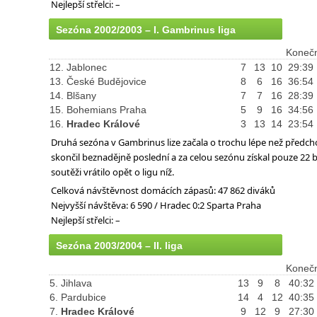
Nejlepší střelci: –
Sezóna 2002/2003 – I. Gambrinus liga
Konečn
12. Jablonec
7
13
10
29:39
13. České Budějovice
8
6
16
36:54
14. Blšany
7
7
16
28:39
15. Bohemians Praha
5
9
16
34:56
16.
Hradec Králové
3
13
14
23:54
Druhá sezóna v Gambrinus lize začala o trochu lépe než předch
skončil beznadějně poslední a za celou sezónu získal pouze 22 b
soutěži vrátilo opět o ligu níž.
Celková návštěvnost domácích zápasů: 47 862 diváků
Nejvyšší návštěva: 6 590 / Hradec 0:2 Sparta Praha
Nejlepší střelci: –
Sezóna 2003/2004 – II. liga
Konečn
5. Jihlava
13
9
8
40:32
6. Pardubice
14
4
12
40:35
7.
Hradec Králové
9
12
9
27:30