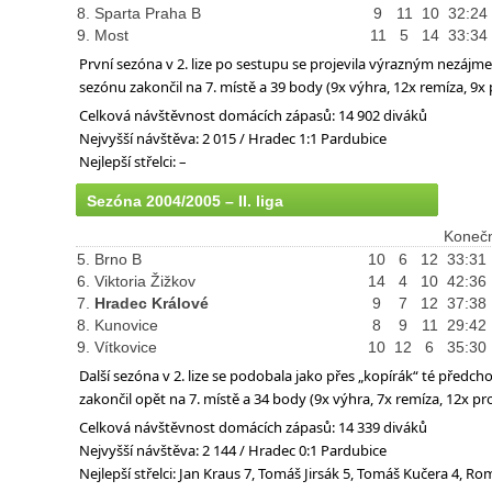
8. Sparta Praha B
9
11
10
32:24
9. Most
11
5
14
33:34
První sezóna v 2. lize po sestupu se projevila výrazným nezáj
sezónu zakončil na 7. místě a 39 body (9x výhra, 12x remíza, 9x 
Celková návštěvnost domácích zápasů: 14 902 diváků
Nejvyšší návštěva: 2 015 / Hradec 1:1 Pardubice
Nejlepší střelci: –
Sezóna 2004/2005 – II. liga
Konečn
5. Brno B
10
6
12
33:31
6. Viktoria Žižkov
14
4
10
42:36
7.
Hradec Králové
9
7
12
37:38
8. Kunovice
8
9
11
29:42
9. Vítkovice
10
12
6
35:30
Další sezóna v 2. lize se podobala jako přes „kopírák“ té před
zakončil opět na 7. místě a 34 body (9x výhra, 7x remíza, 12x pro
Celková návštěvnost domácích zápasů: 14 339 diváků
Nejvyšší návštěva: 2 144 / Hradec 0:1 Pardubice
Nejlepší střelci: Jan Kraus 7, Tomáš Jirsák 5, Tomáš Kučera 4, Ro