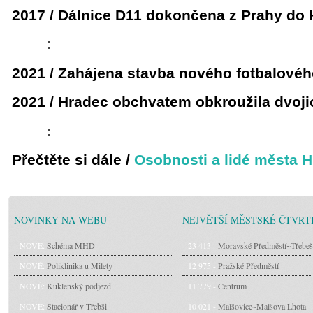
2017 / Dálnice D11 dokončena z Prahy do 
:
2021 / Zahájena stavba nového fotbalovéh
2021 / Hradec obchvatem obkroužila dvojic
:
Přečtěte si dále /
Osobnosti a lidé města 
NOVINKY NA WEBU
NEJVĚTŠÍ MĚSTSKÉ ČTVRT
NOVÉ:
Schéma MHD
23 413 -
Moravské Předměstí~Třebeš
NOVÉ:
Poliklinika u Milety
12 975 -
Pražské Předměstí
NOVÉ:
Kuklenský podjezd
11 779 -
Centrum
NOVÉ:
Stacionář v Třebši
10 021 -
Malšovice~Malšova Lhota