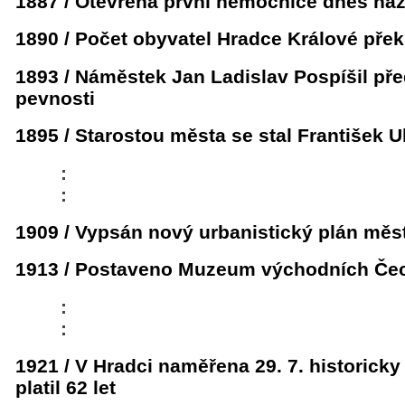
1887 / Otevřena první nemocnice dnes na
1890 / Počet obyvatel Hradce Králové překr
1893 / Náměstek Jan Ladislav Pospíšil př
pevnosti
1895 / Starostou města se stal František U
:
:
1909 / Vypsán nový urbanistický plán měs
1913 / Postaveno Muzeum východních Če
:
:
1921 / V Hradci naměřena 29. 7. historicky
platil 62 let