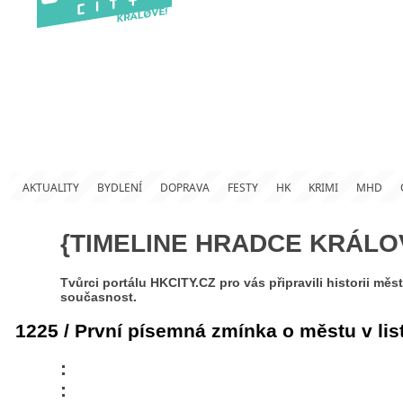
AKTUALITY
BYDLENÍ
DOPRAVA
FESTY
HK
KRIMI
MHD
{TIMELINE HRADCE KRÁLOV
Tvůrci portálu HKCITY.CZ pro vás připravili historii m
současnost.
1225 / První písemná zmínka o městu v lis
:
: