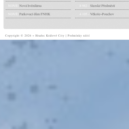
NOVÉ:
Nová hvězdárna
8 982 -
Slezské Předměstí
NOVÉ:
Parkovací dům FNHK
4 105 -
Věkoše~Pouchov
Copyright © 2026 ~ Hradec Králové City
|
Podmínky užití