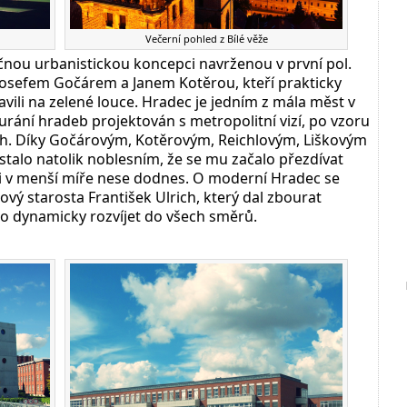
Večerní pohled z Bílé věže
čnou urbanistickou koncepci navrženou v první pol.
 Josefem Gočárem a Janem Kotěrou, kteří prakticky
avili na zelené louce. Hradec je jedním z mála měst v
urání hradeb projektován s metropolitní vizí, po vzoru
ch. Díky Gočárovým, Kotěrovým, Reichlovým, Liškovým
talo natolik noblesním, že se mu začalo přezdívat
 si v menší míře nese dodnes. O moderní Hradec se
vý starosta František Ulrich, který dal zbourat
lo dynamicky rozvíjet do všech směrů.