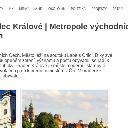
TY
HK
KRIMI
MHD
OKOLO HK
POLITIKA
PROJEKTY
RETAIL
ec Králové | Metropole východní
h
ích Čech. Město leží na soutoku Labe s Orlicí. Díky své
bklopeném zelení, významu a počtu obyvatel, se řadí k
liky. Hradec Králové je město moderní i starobylé
 života mu patří k předním městům v ČR. V hradecké
íc obyvatel.