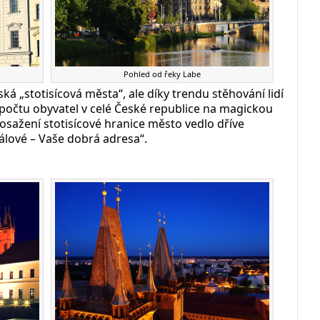
Pohled od řeky Labe
ská „stotisícová města“, ale díky trendu stěhování lidí
 počtu obyvatel v celé České republice na magickou
 dosažení stotisícové hranice město vedlo dříve
lové – Vaše dobrá adresa“.