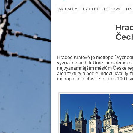
AKTUALITY
BYDLENÍ
DOPRAVA
FES
Hrad
Čec
Hradec Králové je metropolí východn
význačné architektuře, prostředím o
nejvýznamnějším městům České repub
architektury a podle indexu kvality
metropolitní oblasti žije přes 100 tis