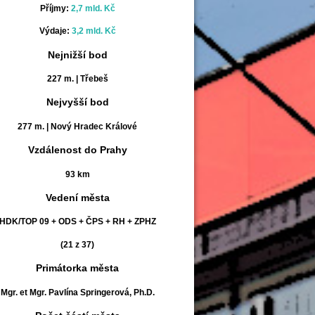
Příjmy:
2,7 mld. Kč
Výdaje:
3,2 mld. Kč
Nejnižší bod
227 m. | Třebeš
Nejvyšší bod
277 m. | Nový Hradec Králové
Vzdálenost do Prahy
93 km
Vedení města
HDK/TOP 09 + ODS + ČPS + RH + ZPHZ
(21 z 37)
Primátorka města
Mgr. et Mgr. Pavlína Springerová, Ph.D.