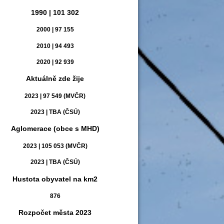
1990 | 101 302
2000 | 97 155
2010 | 94 493
2020 | 92 939
Aktuálně zde žije
2023 | 97 549 (MVČR)
2023 | TBA (ČSÚ)
Aglomerace (obce s MHD)
2023 | 105 053 (MVČR)
2023 | TBA (ČSÚ)
Hustota obyvatel na km2
876
Rozpočet města 2023