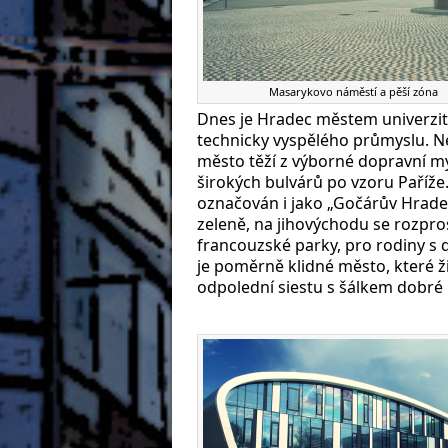
Masarykovo náměstí a pěší zóna
Dnes je Hradec městem univerzit,
technicky vyspělého průmyslu. 
město těží z výborné dopravní m
širokých bulvárů po vzoru Paříže
označován i jako „Gočárův Hradec
zeleně, na jihovýchodu se rozpros
francouzské parky, pro rodiny s d
je poměrně klidné město, které ži
odpolední siestu s šálkem dobré 