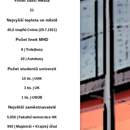
Počet částí města
21
Nejvyšší teplota ve městě
40,0 stupňů Celsia (29.7.1921)
Počet linek MHD
8 | Trolejbusy
20 | Autobusy
Počet studentů univerzit
10 tis. | UHK
3 tis. | UK
1 tis. | UNOB
Největší zaměstnavatelé
5.050 | Fakultní nemocnice HK
950 | Magistrát + Krajský úřad