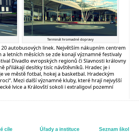
Terminál hromadné dopravy
a 20 autobusových linek. Největším nákupním centrem
 a letních měsících se zde konají významné festivaly
stival Divadlo evropských regionů či Slavnosti královny
 přilákají desítky tisíc návštěvníků. Hradec je i
e ve městě fotbal, hokej a basketbal. Hradeckým
roci“. Mezi další významné kluby, které hrají nejvyšší
cké lvice a Královští sokoli i extraligoví pozemní
é cíle
Úřady a instituce
Seznam škol