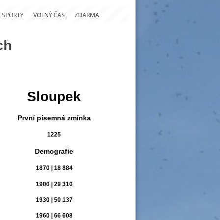
SPORTY
VOLNÝ ČAS
ZDARMA
ch
Sloupek
První písemná zmínka
1225
Demografie
1870 | 18 884
1900 | 29 310
1930 | 50 137
1960 | 66 608