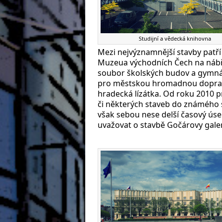
Studijní a vědecká knihovna
Mezi nejvýznamnější stavby patří
Muzeua východních Čech na nábřež
soubor školských budov a gymnázi
pro městskou hromadnou dopravu
hradecká lízátka. Od roku 2010 p
či některých staveb do známého 
však sebou nese delší časový úsek
uvažovat o stavbě Gočárovy galerie