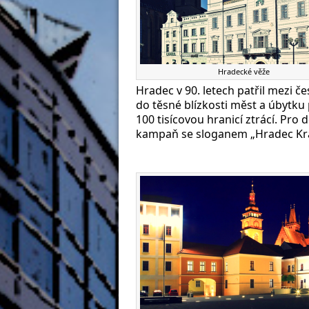
Hradecké věže
Hradec v 90. letech patřil mezi če
do těsné blízkosti měst a úbytku
100 tisícovou hranicí ztrácí. Pro
kampaň se sloganem „Hradec Krá