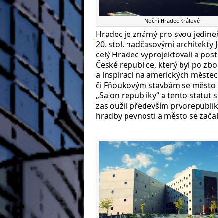
Noční Hradec Králové
Hradec je známý pro svou jedine
20. stol. nadčasovými architekty
celý Hradec vyprojektovali a post
České republice, který byl po zbo
a inspiraci na amerických měste
či Fňoukovým stavbám se město s
„Salon republiky“ a tento statut
zasloužil především prvorepubliko
hradby pevnosti a město se zača