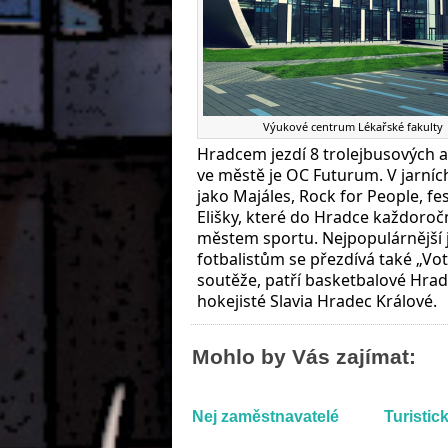
Výukové centrum Lékařské fakulty
Hradcem jezdí 8 trolejbusových 
ve městě je OC Futurum. V jarních
jako Majáles, Rock for People, fe
Elišky, které do Hradce každoročně
městem sportu. Nejpopulárnější j
fotbalistům se přezdívá také „Vot
soutěže, patří basketbalové Hrade
hokejisté Slavia Hradec Králové.
Mohlo by Vás zajímat:
Nej zaměstnavatelé
Turistick