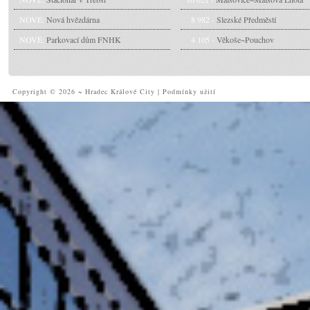
NOVÉ:
Nová hvězdárna
8 982 -
Slezské Předměstí
NOVÉ:
Parkovací dům FNHK
4 105 -
Věkoše~Pouchov
Copyright © 2026 ~ Hradec Králové City
|
Podmínky užití