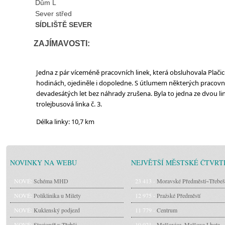
Dům L
Sever střed
SÍDLIŠTĚ SEVER
ZAJÍMAVOSTI:
Jedna z pár víceméně pracovních linek, která obsluhovala Plačic
hodinách, ojediněle i dopoledne. S útlumem některých pracovníc
devadesátých let bez náhrady zrušena. Byla to jedna ze dvou lin
trolejbusová linka č. 3.
Délka linky: 10,7 km
NOVINKY NA WEBU
NEJVĚTŠÍ MĚSTSKÉ ČTVRT
NOVÉ:
Schéma MHD
23 413 -
Moravské Předměstí~Třebeš
NOVÉ:
Poliklinika u Milety
12 975 -
Pražské Předměstí
NOVÉ:
Kuklenský podjezd
11 779 -
Centrum
NOVÉ:
Stacionář v Třebši
10 021 -
Malšovice~Malšova Lhota