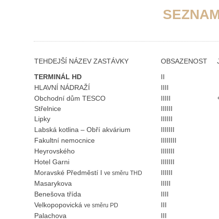
SEZNAM 
TEHDEJŠÍ NÁZEV ZASTÁVKY
OBSAZENOST
TERMINÁL HD
II
HLAVNÍ NÁDRAŽÍ
IIII
Obchodní dům TESCO
IIIII
Střelnice
IIIIII
Lipky
IIIIII
Labská kotlina – Obří akvárium
IIIIIII
Fakultní nemocnice
IIIIIIII
Heyrovského
IIIIIII
Hotel Garni
IIIIIII
Moravské Předměstí I
IIIIII
ve směru THD
Masarykova
IIIII
Benešova třída
IIII
Velkopopovická
III
ve směru PD
Palachova
III