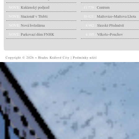
NOVÉ:
Kuklenský podjezd
11 779 -
Centrum
NOVÉ:
Stacionář v Třebši
10 021 -
Malšovice~Malšova Lhota
NOVÉ:
Nová hvězdárna
8 982 -
Slezské Předměstí
NOVÉ:
Parkovací dům FNHK
4 105 -
Věkoše~Pouchov
Copyright © 2026 ~ Hradec Králové City
|
Podmínky užití