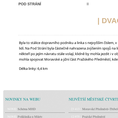
POD STRÁNÍ
II
| DV
Byla to stálice dopravního podniku a linka s nejvyšším číslem, v
lidí. Na Pod Strání byla částečně nahrazena zvýšením spojů na li
někteří po jejím návratu stále volají, klidně by mohla jezdit i v 
mohla spojovat Moravské a jižní část Pražského Předměstí, kde 
Délka linky: 6,4 km
NOVINKY NA WEBU
NEJVĚTŠÍ MĚSTSKÉ ČTVRT
NOVÉ:
Schéma MHD
23 413 -
Moravské Předměstí~Třebeš
NOVÉ:
Poliklinika u Milety
12 975 -
Pražské Předměstí