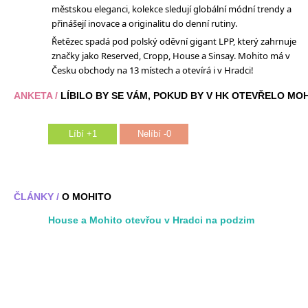
městskou eleganci, kolekce sledují globální módní trendy a
přinášejí inovace a originalitu do denní rutiny.
Řetězec spadá pod polský oděvní gigant LPP, který zahrnuje
značky jako Reserved, Cropp, House a Sinsay. Mohito má v
Česku obchody na 13 místech a otevírá i v Hradci!
ANKETA /
LÍBILO BY SE VÁM, POKUD BY V HK OTEVŘELO MO
Líbí +1
Nelíbí -0
ČLÁNKY /
O MOHITO
House a Mohito otevřou v Hradci na podzim