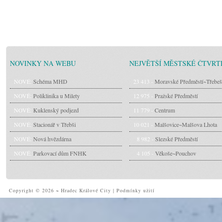
NOVINKY NA WEBU
NEJVĚTŠÍ MĚSTSKÉ ČTVRT
NOVÉ:
Schéma MHD
23 413 -
Moravské Předměstí~Třebeš
NOVÉ:
Poliklinika u Milety
12 975 -
Pražské Předměstí
NOVÉ:
Kuklenský podjezd
11 779 -
Centrum
NOVÉ:
Stacionář v Třebši
10 021 -
Malšovice~Malšova Lhota
NOVÉ:
Nová hvězdárna
8 982 -
Slezské Předměstí
NOVÉ:
Parkovací dům FNHK
4 105 -
Věkoše~Pouchov
Copyright © 2026 ~ Hradec Králové City
|
Podmínky užití