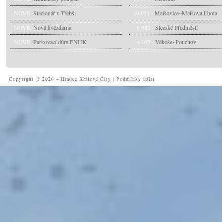
NOVÉ:
Stacionář v Třebši
10 021 -
Malšovice~Malšova Lhota
NOVÉ:
Nová hvězdárna
8 982 -
Slezské Předměstí
NOVÉ:
Parkovací dům FNHK
4 105 -
Věkoše~Pouchov
Copyright © 2026 ~ Hradec Králové City
|
Podmínky užití