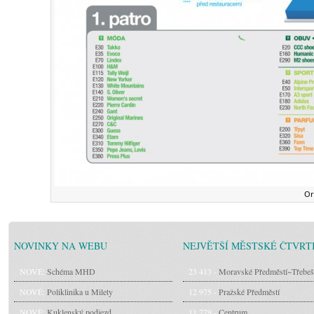
Or
NOVINKY NA WEBU
NEJVĚTŠÍ MĚSTSKÉ ČTVRT
NOVÉ:
Schéma MHD
23 413 -
Moravské Předměstí~Třebeš
NOVÉ:
Poliklinika u Milety
12 975 -
Pražské Předměstí
NOVÉ:
Kuklenský podjezd
11 779 -
Centrum