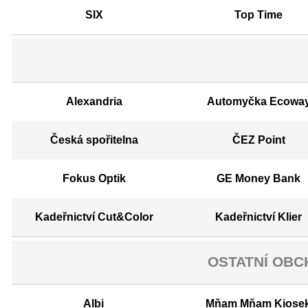
SIX
Top Time
Alexandria
Automyčka Ecowa
Česká spořitelna
ČEZ Point
Fokus Optik
GE Money Bank
Kadeřnictví Cut&Color
Kadeřnictví Klier
OSTATNÍ OBC
Albi
Mňam Mňam Kiose