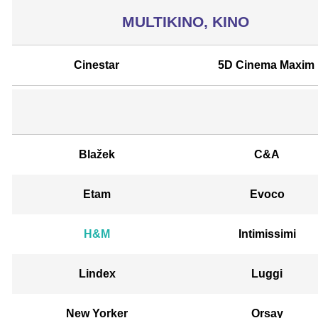
MULTIKINO, KINO
Cinestar
5D Cinema Maxim
Blažek
C&A
Etam
Evoco
H&M
Intimissimi
Lindex
Luggi
New Yorker
Orsay