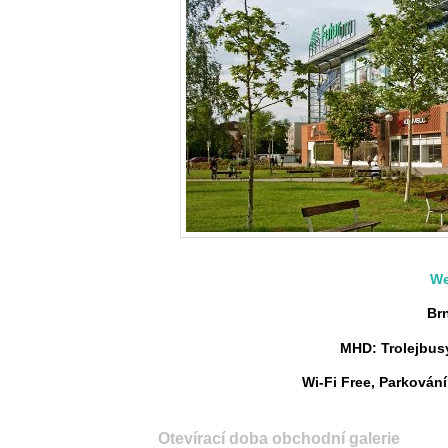
We
Brn
MHD: Trolejbusy 
Wi-Fi Free, Parkován
Otevírací doba obchodní galerie