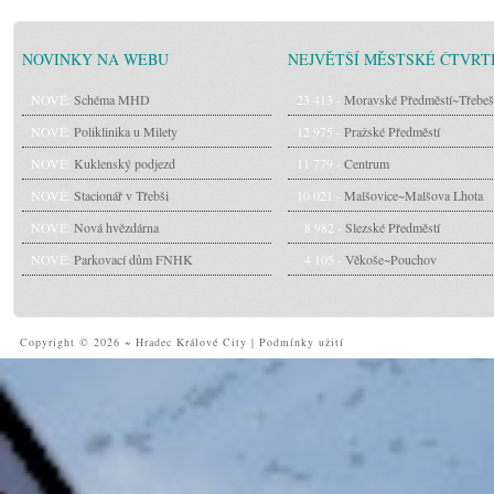
NOVINKY NA WEBU
NEJVĚTŠÍ MĚSTSKÉ ČTVRT
NOVÉ:
Schéma MHD
23 413 -
Moravské Předměstí~Třebeš
NOVÉ:
Poliklinika u Milety
12 975 -
Pražské Předměstí
NOVÉ:
Kuklenský podjezd
11 779 -
Centrum
NOVÉ:
Stacionář v Třebši
10 021 -
Malšovice~Malšova Lhota
NOVÉ:
Nová hvězdárna
8 982 -
Slezské Předměstí
NOVÉ:
Parkovací dům FNHK
4 105 -
Věkoše~Pouchov
Copyright © 2026 ~ Hradec Králové City
|
Podmínky užití