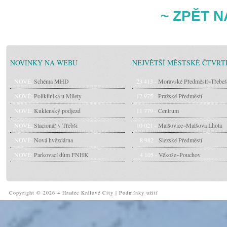
~ ZPĚT N
NOVINKY NA WEBU
NEJVĚTŠÍ MĚSTSKÉ ČTVRT
NOVÉ:
Schéma MHD
23 413 -
Moravské Předměstí~Třebeš
NOVÉ:
Poliklinika u Milety
12 975 -
Pražské Předměstí
NOVÉ:
Kuklenský podjezd
11 779 -
Centrum
NOVÉ:
Stacionář v Třebši
10 021 -
Malšovice~Malšova Lhota
NOVÉ:
Nová hvězdárna
8 982 -
Slezské Předměstí
NOVÉ:
Parkovací dům FNHK
4 105 -
Věkoše~Pouchov
Copyright © 2026 ~ Hradec Králové City
|
Podmínky užití