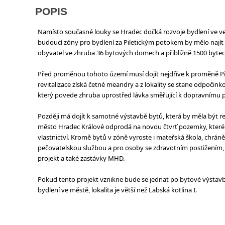
POPIS
Namísto současné louky se Hradec dočká rozvoje bydlení ve v
budoucí zóny pro bydlení za Piletickým potokem by mělo najít b
obyvatel ve zhruba 36 bytových domech a přibližně 1500 bytec
Před proměnou tohoto území musí dojít nejdříve k proměně Pil
revitalizace získá četné meandry a z lokality se stane odpočin
který povede zhruba uprostřed lávka směřující k dopravnímu 
Později má dojít k samotné výstavbě bytů, která by měla být r
město Hradec Králové odprodá na novou čtvrť pozemky, kter
vlastnictví. Kromě bytů v zóně vyroste i mateřská škola, chrán
pečovatelskou službou a pro osoby se zdravotním postižením,
projekt a také zastávky MHD.
Pokud tento projekt vznikne bude se jednat po bytové výstavby
bydlení ve městě, lokalita je větší než Labská kotlina I.