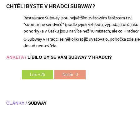
CHTĚLI BYSTE V HRADCI SUBWAY?
Restaurace Subway jsou největším světovým řetězcem tzv.
“submarine sendvičů” (podle jejich vzhledu, vypadají totiž jako
ponorky) a v Česku jsou na více než 10 místech, ale co Hradec?
O Subway v Hradci se několikrát již uvažovalo, pobočka zde ale
dosud neotevřela.
ANKETA /
LÍBILO BY SE VÁM SUBWAY V HRADCI?
Líbí +26
Nelíbí -0
ČLÁNKY /
SUBWAY