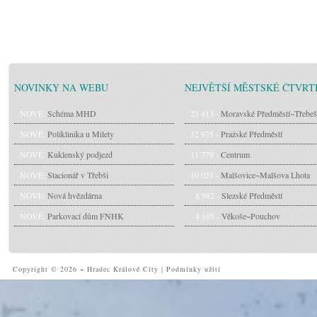
NOVINKY NA WEBU
NEJVĚTŠÍ MĚSTSKÉ ČTVRT
NOVÉ:
Schéma MHD
23 413 -
Moravské Předměstí~Třebeš
NOVÉ:
Poliklinika u Milety
12 975 -
Pražské Předměstí
NOVÉ:
Kuklenský podjezd
11 779 -
Centrum
NOVÉ:
Stacionář v Třebši
10 021 -
Malšovice~Malšova Lhota
NOVÉ:
Nová hvězdárna
8 982 -
Slezské Předměstí
NOVÉ:
Parkovací dům FNHK
4 105 -
Věkoše~Pouchov
Copyright © 2026 ~ Hradec Králové City
|
Podmínky užití