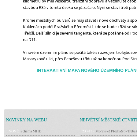
kilometrů by měl veškerou tranzitní dopravu a většinu té osob
stavbou R35 v tomto úseku se již začalo. Nyní se staví třetí pa
Kromě městských bulvárů se mají stavět i nové obchvaty a spojk
Kuklenách podél Pražského Předměstí, kde se bude křížit se siln
Třebši. Další silnicí je severní tangenta, která se potáhne od Pod
na D11.
V novém územním plánu se počítá také s rozvojem trolejbusové 
Masarykově ulici, přes Benešovu třídu až na konečnou Pod Strá
INTERAKTIVNÍ MAPA NOVÉHO ÚZEMNÍHO PLÁN
NOVINKY NA WEBU
NEJVĚTŠÍ MĚSTSKÉ ČTVRT
NOVÉ:
Schéma MHD
23 413 -
Moravské Předměstí~Třebeš