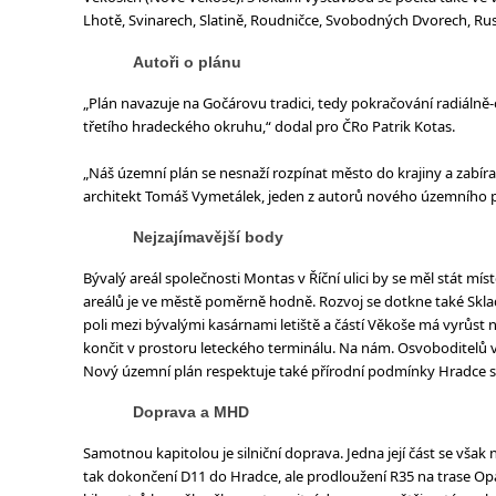
Lhotě, Svinarech, Slatině, Roudničce, Svobodných Dvorech, Ruse
Autoři o plánu
„Plán navazuje na Gočárovu tradici, tedy pokračování radiálně
třetího hradeckého okruhu,“ dodal pro ČRo Patrik Kotas.
„Náš územní plán se nesnaží rozpínat město do krajiny a zabíra
architekt Tomáš Vymetálek, jeden z autorů nového územního pl
Nejzajímavější body
Bývalý areál společnosti Montas v Říční ulici by se měl stát m
areálů je ve městě poměrně hodně. Rozvoj se dotkne také Skladiš
poli mezi bývalými kasárnami letiště a částí Věkoše má vyrůst 
končit v prostoru leteckého terminálu. Na nám. Osvoboditelů v
Nový územní plán respektuje také přírodní podmínky Hradce s 
Doprava a MHD
Samotnou kapitolou je silniční doprava. Jedna její část se však
tak dokončení D11 do Hradce, ale prodloužení R35 na trase Opat