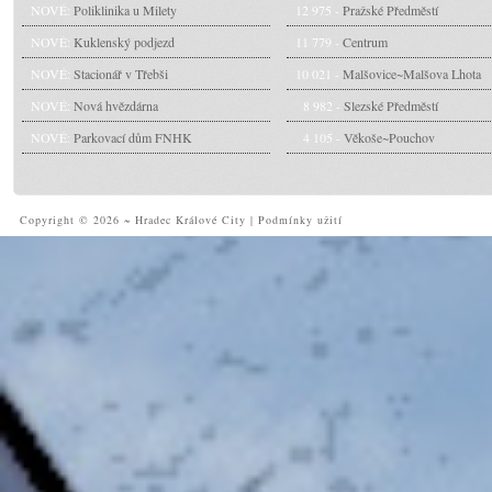
NOVÉ:
Poliklinika u Milety
12 975 -
Pražské Předměstí
NOVÉ:
Kuklenský podjezd
11 779 -
Centrum
NOVÉ:
Stacionář v Třebši
10 021 -
Malšovice~Malšova Lhota
NOVÉ:
Nová hvězdárna
8 982 -
Slezské Předměstí
NOVÉ:
Parkovací dům FNHK
4 105 -
Věkoše~Pouchov
Copyright © 2026 ~ Hradec Králové City
|
Podmínky užití