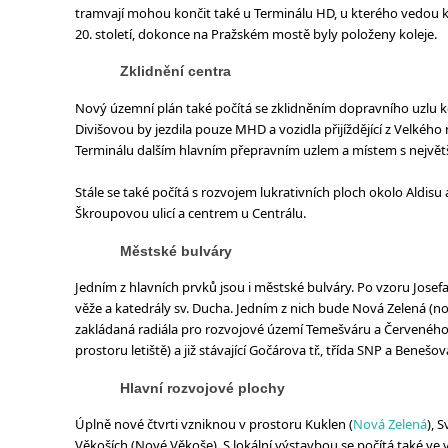
tramvají mohou končit také u Terminálu HD, u kterého vedou ko
20. století, dokonce na Pražském mostě byly položeny koleje.
Zklidnění centra
Nový územní plán také počítá se zklidněním dopravního uzlu k
Divišovou by jezdila pouze MHD a vozidla přijíždějící z Velkého n
Terminálu dalším hlavním přepravním uzlem a místem s největší
Stále se také počítá s rozvojem lukrativních ploch okolo Aldisu 
Škroupovou ulicí a centrem u Centrálu.
Městské bulváry
Jedním z hlavních prvků jsou i městské bulváry. Po vzoru Jos
věže a katedrály sv. Ducha. Jedním z nich bude Nová Zelená (no
zakládaná radiála pro rozvojové území Temešváru a Červeného Dv
prostoru letiště) a již stávající Gočárova tř., třída SNP a Benešo
Hlavní rozvojové plochy
Úplně nové čtvrti vzniknou v prostoru Kuklen (
Nová Zelená
), 
Věkoších (Nové Věkoše). S lokální výstavbou se počítá také 