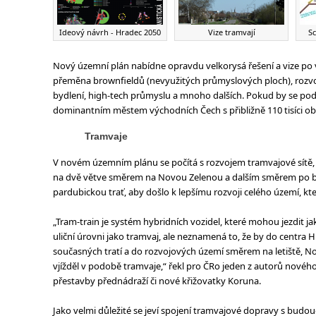
Ideový návrh - Hradec 2050
Vize tramvají
Sc
Nový územní plán nabídne opravdu velkorysá řešení a vize po vz
přeměna brownfieldů (nevyužitých průmyslových ploch), rozvoj o
bydlení, high-tech průmyslu a mnoho dalších. Pokud by se poda
dominantním městem východních Čech s přibližně 110 tisíci oby
Tramvaje
V novém územním plánu se počítá s rozvojem tramvajové sítě, ta
na dvě větve směrem na Novou Zelenou a dalším směrem po býv
pardubickou trať, aby došlo k lepšímu rozvoji celého území, kte
„Tram-train je systém hybridních vozidel, které mohou jezdit ja
uliční úrovni jako tramvaj, ale neznamená to, že by do centra
současných tratí a do rozvojových území směrem na letiště, Nov
vjížděl v podobě tramvaje,“ řekl pro ČRo jeden z autorů novéh
přestavby přednádraží či nové křižovatky Koruna.
Jako velmi důležité se jeví spojení tramvajové dopravy s budo