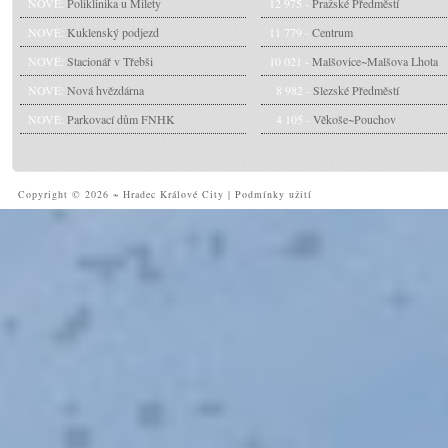
NOVÉ:
Poliklinika u Milety
12 975 -
Pražské Předměstí
NOVÉ:
Kuklenský podjezd
11 779 -
Centrum
NOVÉ:
Stacionář v Třebši
10 021 -
Malšovice~Malšova Lhota
NOVÉ:
Nová hvězdárna
8 982 -
Slezské Předměstí
NOVÉ:
Parkovací dům FNHK
4 105 -
Věkoše~Pouchov
Copyright © 2026 ~ Hradec Králové City
|
Podmínky užití