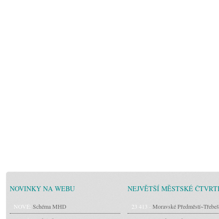
NOVINKY NA WEBU
NEJVĚTŠÍ MĚSTSKÉ ČTVRT
NOVÉ:
Schéma MHD
23 413 -
Moravské Předměstí~Třebeš