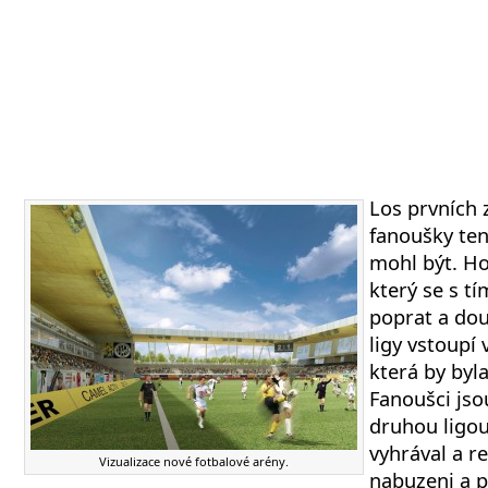
Los prvních 
fanoušky ten 
mohl být. Ho
který se s t
poprat a dou
ligy vstoupí 
která by byla
Fanoušci jso
druhou ligo
vyhrával a 
Vizualizace nové fotbalové arény.
nabuzeni a p