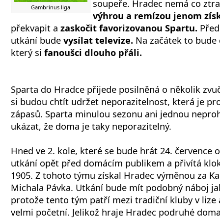
soupeře. Hradec nemá co ztra
Gambrinus liga
výhrou a remízou jenom získ
překvapit a
zaskočit favorizovanou Spartu.
Předp
utkání bude
vysílat televize.
Na začátek to bude
který si
fanoušci dlouho přáli.
Sparta do Hradce přijede posilněná o několik zv
si budou chtít udržet neporazitelnost, která je pr
zápasů. Sparta minulou sezonu ani jednou nepro
ukázat, že doma je taky neporazitelný.
Hned ve 2. kole, které se bude hrát 24. července 
utkání opět před domácím publikem a přivítá kl
1905. Z tohoto týmu získal Hradec výměnou za K
Michala Pávka. Utkání bude mít podobný náboj ja
protože tento tým patří mezi tradiční kluby v lize 
velmi početní. Jelikož hraje Hradec podruhé doma