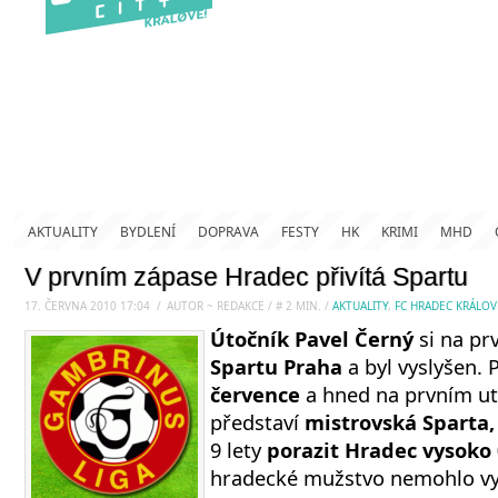
AKTUALITY
BYDLENÍ
DOPRAVA
FESTY
HK
KRIMI
MHD
V prvním zápase Hradec přivítá Spartu
17. ČERVNA 2010 17:04
.
/
AUTOR ~ REDAKCE
/
#
2
MIN.
/
AKTUALITY
,
FC HRADEC KRÁLOV
Útočník Pavel Černý
si na pr
Spartu Praha
a byl vyslyšen. 
července
a hned na prvním utk
představí
mistrovská Sparta,
9 lety
porazit Hradec vysoko 
hradecké mužstvo nemohlo vy