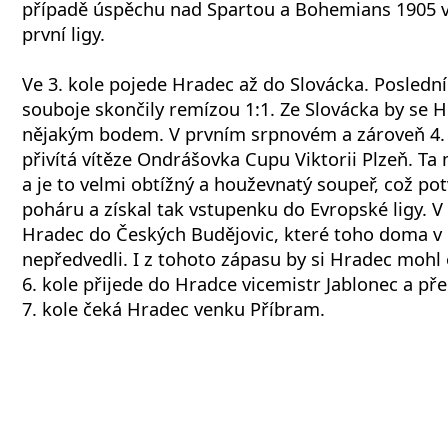
případě úspěchu nad Spartou a Bohemians 1905 v
první ligy.
Ve 3. kole pojede Hradec až do Slovácka. Posledn
souboje skončily remízou 1:1. Ze Slovácka by se H
nějakým bodem. V prvním srpnovém a zároveň 4.
přivítá vítěze Ondrášovka Cupu Viktorii Plzeň. Ta 
a je to velmi obtížný a houževnatý soupeř, což potv
poháru a získal tak vstupenku do Evropské ligy. V 
Hradec do Českých Budějovic, které toho doma v
nepředvedli. I z tohoto zápasu by si Hradec mohl
6. kole přijede do Hradce vicemistr Jablonec a p
7. kole čeká Hradec venku Příbram.