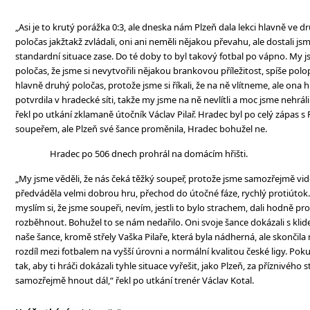
„Asi je to krutý porážka 0:3, ale dneska nám Plzeň dala lekci hlavně ve
poločas jakžtakž zvládali, oni ani neměli nějakou převahu, ale dostali js
standardní situace zase. Do té doby to byl takový fotbal po vápno. My j
poločas, že jsme si nevytvořili nějakou brankovou příležitost, spíše polop
hlavně druhý poločas, protože jsme si říkali, že na ně vlítneme, ale ona h
potvrdila v hradecké síti, takže my jsme na ně nevlítli a moc jsme nehrál
řekl po utkání zklamaně útočník Václav Pilař. Hradec byl po celý zápas s
soupeřem, ale Plzeň své šance proměnila, Hradec bohužel ne.
Hradec po 506 dnech prohrál na domácím hřišti.
„My jsme věděli, že nás čeká těžký soupeř, protože jsme samozřejmě vidě
předváděla velmi dobrou hru, přechod do útočné fáze, rychlý protiútok. 
myslím si, že jsme soupeři, nevím, jestli to bylo strachem, dali hodně pros
rozběhnout. Bohužel to se nám nedařilo. Oni svoje šance dokázali s kli
naše šance, kromě střely Vaška Pilaře, která byla nádherná, ale skončila na 
rozdíl mezi fotbalem na vyšší úrovni a normální kvalitou české ligy. 
tak, aby ti hráči dokázali tyhle situace vyřešit, jako Plzeň, za příznivéh
samozřejmě hnout dál,“ řekl po utkání trenér Václav Kotal.