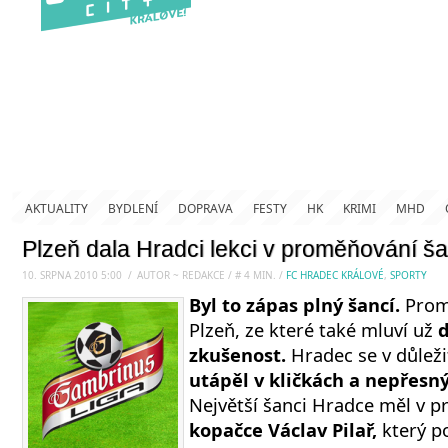
AKTUALITY
BYDLENÍ
DOPRAVA
FESTY
HK
KRIMI
MHD
Plzeň dala Hradci lekci v proměňování ša
10. SRPNA 2010 5:00
.
/
AUTOR ~ REDAKCE
/
#
4
MIN.
/
FC HRADEC KRÁLOVÉ
,
SPORTY
Byl to zápas plný šancí.
Promě
Plzeň, ze které také mluví už
zkušenost.
Hradec se v důle
utápěl v kličkách a nepřesn
Největší šanci Hradce měl v 
kopačce Václav Pilař,
který p