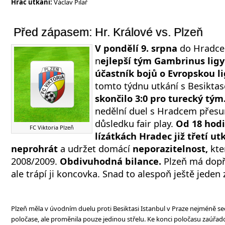
Hráč utkání:
Václav Pilař
Před zápasem: Hr. Králové vs. Plzeň
V pondělí 9. srpna
do Hradce 
n
ejlepší tým Gambrinus ligy
účastník bojů o Evropskou l
tomto týdnu utkání s Besiktas
skončilo 3:0 pro turecký tým
nedělní duel s Hradcem přesu
důsledku fair play.
Od 18 hodi
FC Viktoria Plzeň
lízátkách Hradec již třetí u
neprohrát
a udržet domácí
neporazitelnost,
kte
2008/2009.
Obdivuhodná bilance.
Plzeň má dopř
ale trápí ji koncovka. Snad to alespoň ještě jeden
Plzeň měla v úvodním duelu proti Besiktasi Istanbul v Praze nejméně s
poločase, ale proměnila pouze jedinou střelu. Ke konci poločasu zaúřad