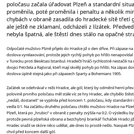
poločasu začala úřadovat Plzeň a standardní situa
proměnila, poté proměnila i penaltu a několik m
chybách v obraně zasadila do hradecké sítě třetí 
ale ještě ne zklamaní, odcházeli z lízátek. Předv
nebyla špatná, ale štěstí dnes stálo na opačné str
Odpočaté mužstvo Plzně přijelo do Hradce již o den dříve. Při zápase na 
doslova vyrelaxování, protože jejich rychlý pohyb po hřišti nenapovídal 
v Turecku proti Besiktasi Istanbul. Hradečtí hráči rychlostně nestačili n
dvojici Petržela a Rajtoral, kteří mají skvělý pohyb po hřišti. Na zápas do
doslova úplně stejná jako při zápasech Sparty a Bohemians 1905.
Začátek se odehrával v režii Hradce, ale gól, který by odměnil herní př
polovině prvního poločasu měl stále víc ze hry Hradec, ale chybělo štěstí
„nedáš, dostaneš“ se vyplnila před koncem 1. poločasu, kdy standardní 
vedla 0:1. Na začátku druhého poločasu chtělo mužstvo Hradce na Plzeň 
Plzeň, která po „hrubici“ v obraně z penalty zvýšila na 0:2. O výsledku b
protože pevná plzeňská obrana a bezchybný brankář Ticháček Hradci již 
Hradec snažil se skóre něco udělat, ale dnes to prostě nešlo. Naopak Plz
chvil před koncem další gól.