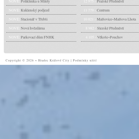
NOVÉ:
Poliklinika u Milety
12 975 -
Pražské Předměstí
NOVÉ:
Kuklenský podjezd
11 779 -
Centrum
NOVÉ:
Stacionář v Třebši
10 021 -
Malšovice~Malšova Lhota
NOVÉ:
Nová hvězdárna
8 982 -
Slezské Předměstí
NOVÉ:
Parkovací dům FNHK
4 105 -
Věkoše~Pouchov
Copyright © 2026 ~ Hradec Králové City
|
Podmínky užití