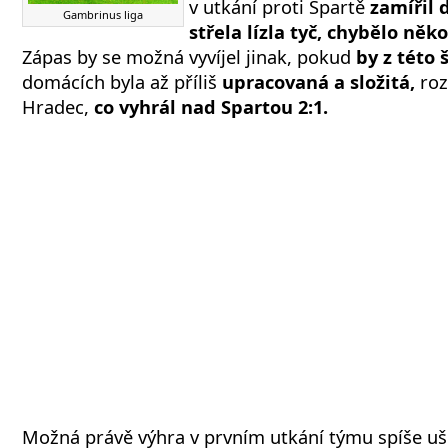
v utkání proti Spartě
zamířil 
Gambrinus liga
střela lízla tyč, chybělo něk
Zápas by se možná vyvíjel jinak, pokud
by z této 
domácích byla až příliš
upracovaná a složitá,
roz
Hradec,
co vyhrál nad Spartou 2:1.
Možná právě výhra v prvním utkání týmu spíše ušk