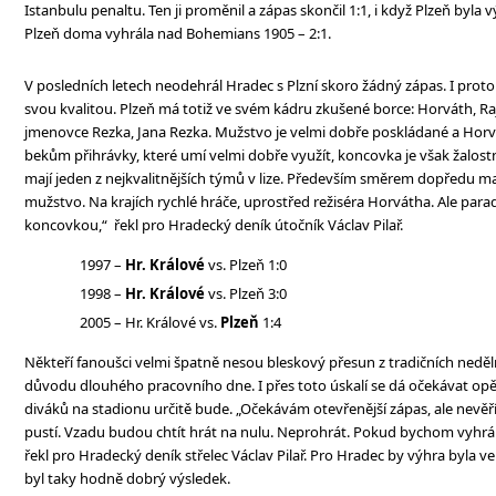
Istanbulu penaltu. Ten ji proměnil a zápas skončil 1:1, i když Plzeň byl
Plzeň doma vyhrála nad Bohemians 1905 – 2:1.
V posledních letech neodehrál Hradec s Plzní skoro žádný zápas. I prot
svou kvalitou. Plzeň má totiž ve svém kádru zkušené borce: Horváth, Raj
jmenovce Rezka, Jana Rezka. Mužstvo je velmi dobře poskládané a Horv
bekům přihrávky, které umí velmi dobře využít, koncovka je však žalostn
mají jeden z nejkvalitnějších týmů v lize. Především směrem dopředu m
mužstvo. Na krajích rychlé hráče, uprostřed režiséra Horvátha. Ale par
koncovkou,“ řekl pro Hradecký deník útočník Václav Pilař.
1997 –
Hr. Králové
vs. Plzeň 1:0
1998 –
Hr. Králové
vs. Plzeň 3:0
2005 – Hr. Králové vs.
Plzeň
1:4
Někteří fanoušci velmi špatně nesou bleskový přesun z tradičních neděln
důvodu dlouhého pracovního dne. I přes toto úskalí se dá očekávat opět
diváků na stadionu určitě bude. „Očekávám otevřenější zápas, ale nevěří
pustí. Vzadu budou chtít hrát na nulu. Neprohrát. Pokud bychom vyhráli
řekl pro Hradecký deník střelec Václav Pilař. Pro Hradec by výhra byla
byl taky hodně dobrý výsledek.