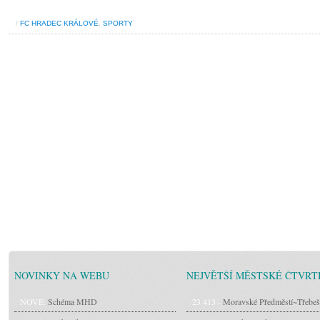
/
FC HRADEC KRÁLOVÉ
,
SPORTY
NOVINKY NA WEBU
NEJVĚTŠÍ MĚSTSKÉ ČTVRT
NOVÉ:
Schéma MHD
23 413 -
Moravské Předměstí~Třebeš