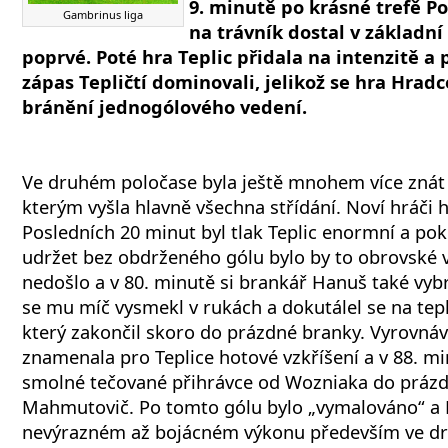
9. minutě po krásné trefě P
Gambrinus liga
na trávník dostal v základní
poprvé. Poté hra Teplic přidala na intenzitě a 
zápas Tepličtí dominovali, jelikož se hra Hradce
bránění jednogólového vedení.
Ve druhém poločase byla ještě mnohem více znát 
kterým vyšla hlavně všechna střídání. Noví hráči hr
Posledních 20 minut byl tlak Teplic enormní a po
udržet bez obdrženého gólu bylo by to obrovské v
nedošlo a v 80. minutě si brankář Hanuš také vybra
se mu míč vysmekl v rukách a dokutálel se na tep
který zakončil skoro do prázdné branky. Vyrovná
znamenala pro Teplice hotové vzkříšení a v 88. m
smolné tečované přihrávce od Wozniaka do práz
Mahmutovič. Po tomto gólu bylo „vymalováno“ a
nevýrazném až bojácném výkonu především ve dr