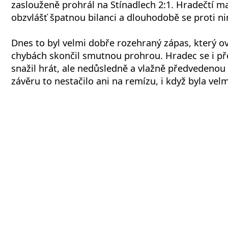
zaslouženě prohrál na Stínadlech 2:1. Hradečtí ma
obzvlášť špatnou bilanci a dlouhodobě se proti n
Dnes to byl velmi dobře rozehraný zápas, který 
chybách skončil smutnou prohrou. Hradec se i přes
snažil hrát, ale nedůsledně a vlažně předvedeno
závěru to nestačilo ani na remízu, i když byla velm