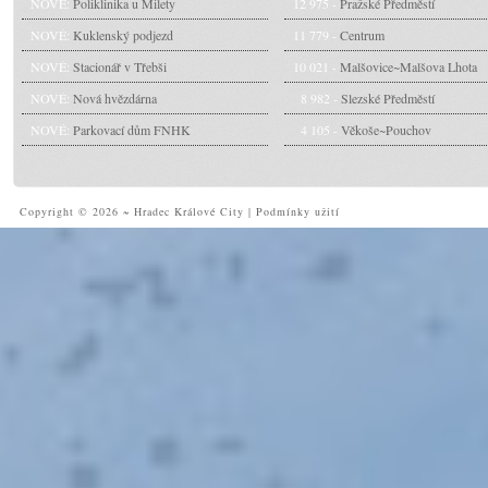
NOVÉ:
Poliklinika u Milety
12 975 -
Pražské Předměstí
NOVÉ:
Kuklenský podjezd
11 779 -
Centrum
NOVÉ:
Stacionář v Třebši
10 021 -
Malšovice~Malšova Lhota
NOVÉ:
Nová hvězdárna
8 982 -
Slezské Předměstí
NOVÉ:
Parkovací dům FNHK
4 105 -
Věkoše~Pouchov
Copyright © 2026 ~ Hradec Králové City
|
Podmínky užití