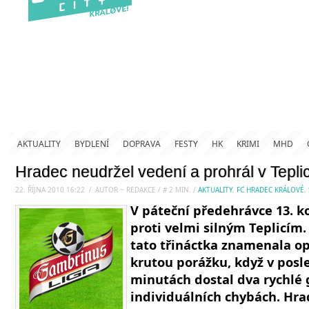
AKTUALITY
BYDLENÍ
DOPRAVA
FESTY
HK
KRIMI
MHD
Hradec neudržel vedení a prohrál v Teplic
22. ŘÍJNA 2010 16:22
.
/
AUTOR ~ REDAKCE
/
#
2
MIN.
/
AKTUALITY
,
FC HRADEC KRÁLOVÉ
,
V páteční předehrávce 13. k
proti velmi silným Teplicím
tato třináctka znamenala o
krutou porážku, když v posle
minutách dostal dva rychlé 
individuálních chybách. Hrad