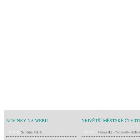
NOVINKY NA WEBU
NEJVĚTŠÍ MĚSTSKÉ ČTVRT
NOVÉ:
Schéma MHD
23 413 -
Moravské Předměstí~Třebeš