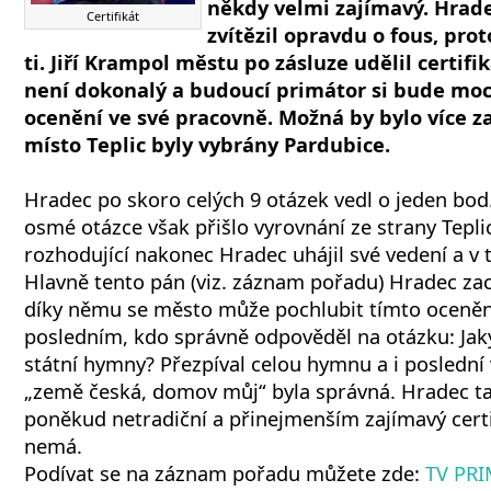
někdy velmi zajímavý. Hrad
Certifikát
zvítězil opravdu o fous, prot
ti. Jiří Krampol městu po zásluze udělil certif
není dokonalý a budoucí primátor si bude moci
ocenění ve své pracovně. Možná by bylo více z
místo Teplic byly vybrány Pardubice.
Hradec po skoro celých 9 otázek vedl o jeden bod
osmé otázce však přišlo vyrovnání ze strany Teplic
rozhodující nakonec Hradec uhájil své vedení a v 
Hlavně tento pán (viz. záznam pořadu) Hradec zac
díky němu se město může pochlubit tímto ocenění
posledním, kdo správně odpověděl na otázku: Jaký
státní hymny? Přezpíval celou hymnu a i poslední
„země česká, domov můj“ byla správná. Hradec tak
poněkud netradiční a přinejmenším zajímavý certif
nemá.
Podívat se na záznam pořadu můžete zde:
TV PR