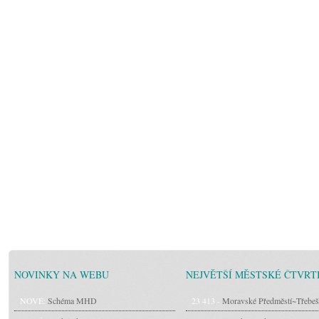
NOVINKY NA WEBU
NEJVĚTŠÍ MĚSTSKÉ ČTVRT
NOVÉ:
Schéma MHD
23 413 -
Moravské Předměstí~Třebeš