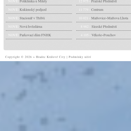
NOVÉ:
Poliklinika u Milety
12 975 -
Pražské Předměstí
NOVÉ:
Kuklenský podjezd
11 779 -
Centrum
NOVÉ:
Stacionář v Třebši
10 021 -
Malšovice~Malšova Lhota
NOVÉ:
Nová hvězdárna
8 982 -
Slezské Předměstí
NOVÉ:
Parkovací dům FNHK
4 105 -
Věkoše~Pouchov
Copyright © 2026 ~ Hradec Králové City
|
Podmínky užití