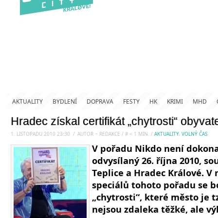
AKTUALITY
BYDLENÍ
DOPRAVA
FESTY
HK
KRIMI
MHD
Hradec získal certifikát „chytrosti“ obyvat
1. LISTOPADU 2010 23:30
.
/
AUTOR ~ REDAKCE
/
#
< 1
MIN.
/
AKTUALITY
,
VOLNÝ ČAS
V pořadu Nikdo není dokonal
odvysílaný 26. října 2010, so
Teplice a Hradec Králové. V 
speciálů tohoto pořadu se bo
„chytrosti“, které město je t
nejsou zdaleka těžké, ale v