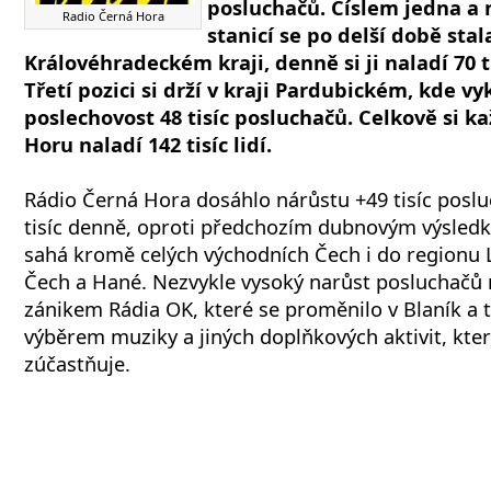
posluchačů. Číslem jedna a 
Radio Černá Hora
stanicí se po delší době stal
Královéhradeckém kraji, denně si ji naladí 70 t
Třetí pozici si drží v kraji Pardubickém, kde v
poslechovost 48 tisíc posluchačů. Celkově si 
Horu naladí 142 tisíc lidí.
Rádio Černá Hora dosáhlo nárůstu +49 tisíc posl
tisíc denně, oproti předchozím dubnovým výsledk
sahá kromě celých východních Čech i do regionu 
Čech a Hané. Nezvykle vysoký narůst posluchačů 
zánikem Rádia OK, které se proměnilo v Blaník a 
výběrem muziky a jiných doplňkových aktivit, kte
zúčastňuje.