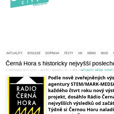
AKTUALITY
BYDLENÍ
DOPRAVA
FESTY
HK
KRIMI
MHD
Černá Hora s historicky nejvyšší poslech
5. LISTOPADU 2010 13:51
.
/
AUTOR ~ REDAKCE
/
#
< 1
MIN.
/
AKTUALITY
,
MÉDIA
,
VOLNÝ 
Podle nově zveřejněných vý
agentury STEM/MARK-MEDIA
každého čtvrt roku nový vý
projekt, dosáhlo Rádio Čern
nejvyšších výsledků od začát
Týdně si Černou Horu naladí 