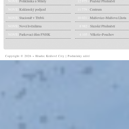
NOVÉ:
Poliklinika u Milety
12 975 -
Pražské Předměstí
NOVÉ:
Kuklenský podjezd
11 779 -
Centrum
NOVÉ:
Stacionář v Třebši
10 021 -
Malšovice~Malšova Lhota
NOVÉ:
Nová hvězdárna
8 982 -
Slezské Předměstí
NOVÉ:
Parkovací dům FNHK
4 105 -
Věkoše~Pouchov
Copyright © 2026 ~ Hradec Králové City
|
Podmínky užití