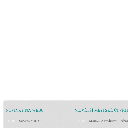
NOVINKY NA WEBU
NEJVĚTŠÍ MĚSTSKÉ ČTVRT
NOVÉ:
Schéma MHD
23 413 -
Moravské Předměstí~Třebeš