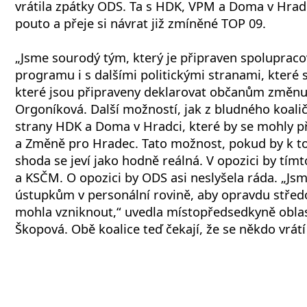
vrátila zpátky ODS. Ta s HDK, VPM a Doma v Hradc
pouto a přeje si návrat již zmíněné TOP 09.
„Jsme sourodý tým, který je připraven spoluprac
programu i s dalšími politickými stranami, které 
které jsou připraveny deklarovat občanům změnu
Orgoníková. Další možností, jak z bludného koali
strany HDK a Doma v Hradci, které by se mohly př
a Změně pro Hradec. Tato možnost, pokud by k t
shoda se jeví jako hodně reálná. V opozici by tím
a KSČM. O opozici by ODS asi neslyšela ráda. „Jsm
ústupkům v personální rovině, aby opravdu střed
mohla vzniknout,“ uvedla místopředsedkyně obla
Škopová. Obě koalice teď čekají, že se někdo vrátí 