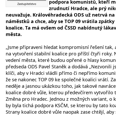
podpora komunistů, kteří ma
Zastupitelstvo
zrudnutí Hradce, ale prý nik
neuvažuje. Královéhradecká ODS už netrvá na
náměstků a chce, aby se TOP 09 vrátila zpátky
koalice. Ta má ovšem od ČSSD nabídnutý lákav
města.
„Jsme připraveni hledat kompromisní řešení tak,
na vytvoření stabilní koalice pro příští čtyři roky
vedení města, které budou opřené o hlasy komunis
předseda ODS Pavel Staněk a dodává „Nezvonili js
klíči, aby v Hradci vládli přímo či nepřímo komunis
že se nakonec TOP 09 ke společné koalici vrátí. Za
neděje a jasnou ukázkou toho, jak takové navrácen
koalice dobré vůle, kterou předevčírem vytvořilo 
Změna pro Hradec. Jednou z možných variant, o k
by byla tichá podpora KSČM, se kterou by tato koa
Strany koalice dobré vůle naopak zase chtějí, aby