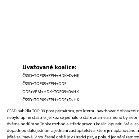
Uvažované koalice:
ČSSD+TOP09+ZPH+HDK+DvHK
ČSSD+TOP09+ZPH+ODS
ODS+VPM+HDK+TOP09+DvHK
ČSSD+TOP09+ZPH+ODS+DvHK
ČSSD nabídla TOP 09 post primátora, pro kterou navrhované obsazení
nebylo úplně šťastné, jelikož se jednalo o staré známé a změnu by nepři
dvěma bodům se Topka rozhodla středopravou koalici opustit. Stále je
dopadnou další jednání a jednání zastupitelstva, které je naplánováno n
ještě zajímavé. V současné době je v Hradci pat, a pokud jednání zamrz