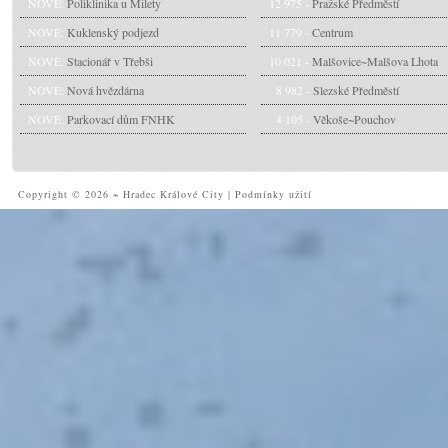
NOVÉ:
Poliklinika u Milety
12 975 -
Pražské Předměstí
NOVÉ:
Kuklenský podjezd
11 779 -
Centrum
NOVÉ:
Stacionář v Třebši
10 021 -
Malšovice~Malšova Lhota
NOVÉ:
Nová hvězdárna
8 982 -
Slezské Předměstí
NOVÉ:
Parkovací dům FNHK
4 105 -
Věkoše~Pouchov
Copyright © 2026 ~ Hradec Králové City
|
Podmínky užití