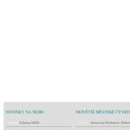
NOVINKY NA WEBU
NEJVĚTŠÍ MĚSTSKÉ ČTVRT
NOVÉ:
Schéma MHD
23 413 -
Moravské Předměstí~Třebeš