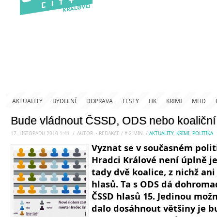
AKTUALITY
BYDLENÍ
DOPRAVA
FESTY
HK
KRIMI
MHD
Bude vládnout ČSSD, ODS nebo koaliční
17. LISTOPADU 2010 1:41
.
/
AUTOR ~ REDAKCE
/
#
2
MIN.
/
AKTUALITY
,
KRIMI
,
POLITIKA
Vyznat se v současném polit
Hradci Králové není úplně j
tady dvě koalice, z nichž an
hlasů. Ta s ODS dá dohromady
ČSSD hlasů 15. Jedinou možn
dalo dosáhnout většiny je b