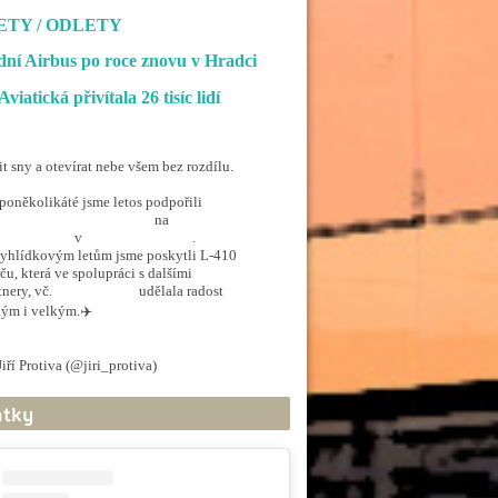
ETY / ODLETY
ní Airbus po roce znovu v Hradci
Aviatická přivítala 26 tisíc lidí
it sny a otevírat nebe všem bez rozdílu.
poněkolikáté jsme letos podpořili
penSkiesForHandicapped
na
rporthkcity
v
@hradec_kralove
.
yhlídkovým letům jsme poskytli L-410
ču, která ve spolupráci s dalšími
tnery, vč.
@ArmadaCR
udělala radost
ým i velkým.✈️
.twitter.com/5EkzdsVvfR
iří Protiva (@jiri_protiva)
June 20, 2026