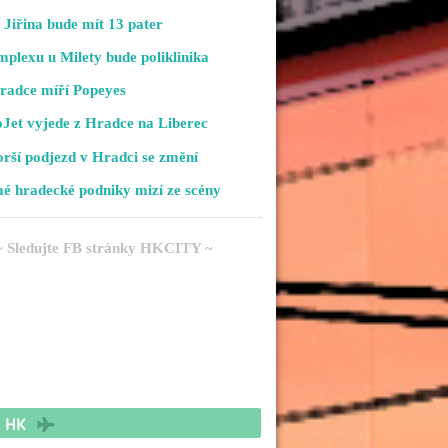
Jiřina bude mít 13 pater
plexu u Milety bude poliklinika
radce míří Popeyes
Jet vyjede z Hradce na Liberec
rší podjezd v Hradci se změní
é hradecké podniky mizí ze scény
~ Sledujte FB stránky HKCITY ~