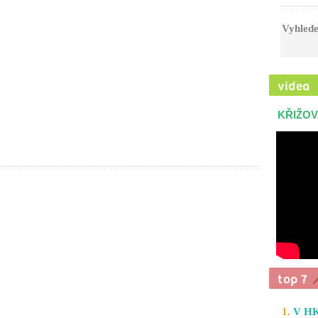
Vyhlede
KŘIŽOV
1.
V HK