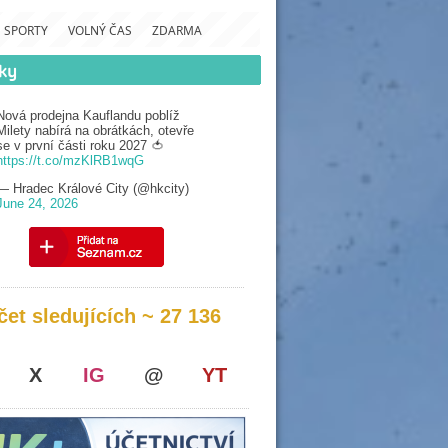
SPORTY
VOLNÝ ČAS
ZDARMA
Nová prodejna Kauflandu poblíž
Milety nabírá na obrátkách, otevře
se v první části roku 2027 🍅
https://t.co/mzKlRB1wqG
— Hradec Králové City (@hkcity)
June 24, 2026
čet sledujících ~ 27 136
X
IG
@
YT