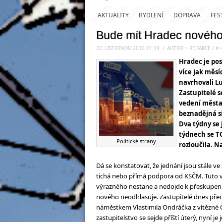
AKTUALITY
BYDLENÍ
DOPRAVA
FES
Bude mít Hradec nového
22. LISTOPADU 2010 21:19
.
/
AUTOR ~ REDAKCE
/
#
Hradec je po
více jak měsí
navrhovali L
Zastupitelé s
vedení města.
beznadějná si
Dva týdny se 
týdnech se T
Politické strany
rozloučila. N
Dá se konstatovat, že jednání jsou stále ve
tichá nebo přímá podpora od KSČM. Tuto va
výrazného nestane a nedojde k přeskupení s
nového neodhlasuje. Zastupitelé dnes přeci
náměstkem Vlastimila Ondráčka z vítězné ČS
zastupitelstvo se sejde příští úterý, nyní je