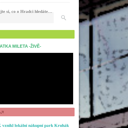
jte si, co o Hradci hledáte…
ATKA MILETA -ŽIVĚ-
 vznikl lokální nákupní park Kruhák