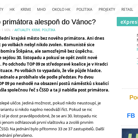
TY
HK
KRIMI
MHD
OKOLO HK
POLITIKA
PROJEKTY
RETAIL
 primátora alespoň do Vánoc?
< 1
MIN.
/
AKTUALITY
,
KRIMI
,
POLITIKA
slední krajské město bez nového primátora. Ani dnes
c po volbách nebyl nikdo zvolen. Komunisté sice
ubomíra Štěpána, ale samozřejmě bez úspěchu.
e sejdou 30. listopadu a pokusí se opět zvolit nové
 Po odchodu TOP 09 ze středopravé koalice je v Hradci
tuace. Po volbách to vypadalo, že vše půjde hladce.
jednalo a probíhalo vše podle představ. Po dvou
OP 09 po neshodě na obsazení postů náměstků s koalicí
ašla společnou řeč s ČSSD a ta ji nabídla post primátora.
Po
 slepé uličce. Jediná možnost, pokud nikdo neustoupí, je
riantu si nikdo naplno neodváží říct. Pokud se nic
FB
il je dost pravděpodobné, že se ani 30. listopadu nic
 jenom odhlasovali první vlaštovku a zvolili prvním
SD. Na jednání bylo přítomno 33 ze 37 zastupitelů. Další
 jednání přerušeno.