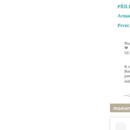
PŘÍL
Armád
První 
Pln
💙
Už 
#O
@ai
K v
Bar
par
mal
pic
— J