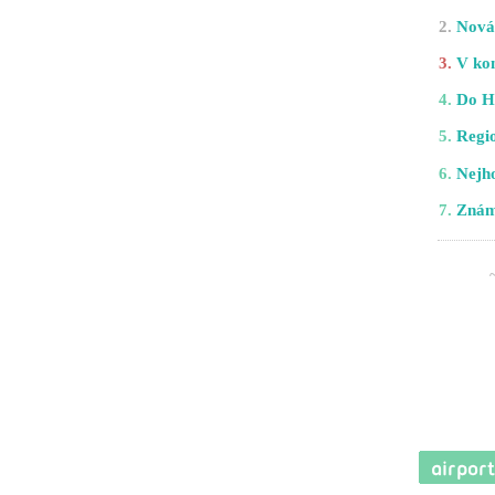
2.
Nová 
3.
V kom
4.
Do H
5.
Regio
6.
Nejho
7.
Znám