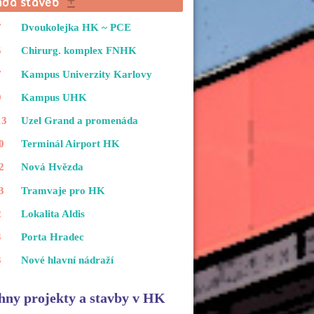
7
Dvoukolejka HK ~ PCE
5
Chirurg. komplex FNHK
7
Kampus Univerzity Karlovy
9
Kampus UHK
13
Uzel Grand a promenáda
0
Terminál Airport HK
2
Nová Hvězda
3
Tramvaje pro HK
2
Lokalita Aldis
4
Porta Hradec
3
Nové hlavní nádraží
hny projekty a stavby v HK