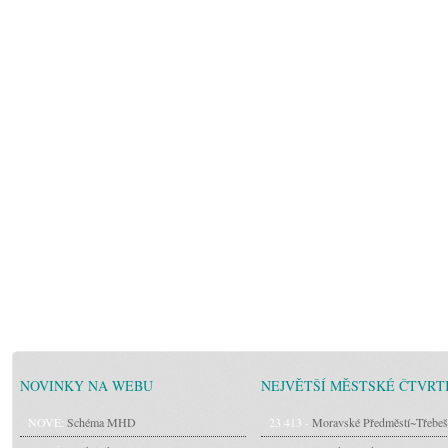
NOVINKY NA WEBU
NEJVĚTŠÍ MĚSTSKÉ ČTVRT
NOVÉ:
Schéma MHD
23 413 -
Moravské Předměstí~Třebeš