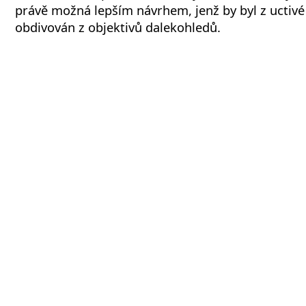
právě možná lepším návrhem, jenž by byl z uctivé
obdivován z objektivů dalekohledů.