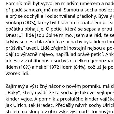
Pomník měl být vytvořen mladým umělcem a nadč
případě samozřejmě není. Samotná socha posléze
a prý se odchýlila i od schválené předlohy. Býval
Soukup (ODS), který byl hlavním iniciátorem při st
počátku obhajuje. O petici, která se sepsala prot
Dnes: „Ti lidé jsou úplně mimo. Jsem ale rád, že s
kdyby se nestrhla žádná a socha by byla lidem lhos
průšvih,“ uvedl. Lidé zřejmě lhostejní nejsou a po
dají to výrazně najevo, například právě peticí. An
idnes.cz v oblíbenosti sochy zní celkem jednoznač
lidem (16%) a nelíbí 1972 lidem (84%), což už je 
vzorek lidí.
Zajímavý a výstižný názor o novém pomníku má di
„Baky“, který uvádí, že ta socha je takovej vejlupe
kinder vejce. A pomník z proslulého kinder vajíčka
jak Ulrich, tak Hradec. Předešlý návrh sochy Ulric
stolem na sloupu v obrovské výši nad Ulrichovým