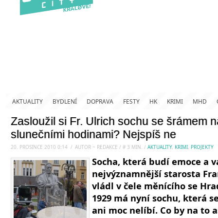
AKTUALITY
BYDLENÍ
DOPRAVA
FESTY
HK
KRIMI
MHD
Zasloužil si Fr. Ulrich sochu se šrámem na
slunečními hodinami? Nejspíš ne
20. PROSINCE 2010 0:14
.
/
AUTOR ~ REDAKCE
/
#
3
MIN.
/
AKTUALITY
,
KRIMI
,
PROJEKTY
Socha, která budí emoce a v
nejvýznamnější starosta Fran
vládl v čele měnícího se Hra
1929 má nyní sochu, která 
ani moc nelíbí. Co by na to 