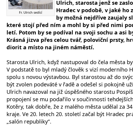
Ulrich, starosta jenž se zasl
Hradec v podobě, v jaké ho 
Fr. Ulrich sedící
by možná nejdříve zaujaly s
které stojí před ním a mohl by si před nimi pou
letí. Potom by se podíval na svoji sochu a asi 
Krásná jizva přes celou tvář, poloviční prsty, 
diorit a místo na jiném náměstí.
Starosta Ulrich, když nastupoval do čela města b
V podstatě to byl mladý člověk s vizí moderního H
spolu s novou výstavbou. Byl starostou až do svýc
být zvolen podeváté v řadě a odešel si pokojně uží
Ulrich navazoval na již úspěšného starostu Pospíš
propojení se mu podařilo v součinnosti tehdejšíc
Kotěry, tak dobře, že z malého města udělal za 34
kraje. Ve 20. letech 20. století začal být Hradec 
„salón republiky“.