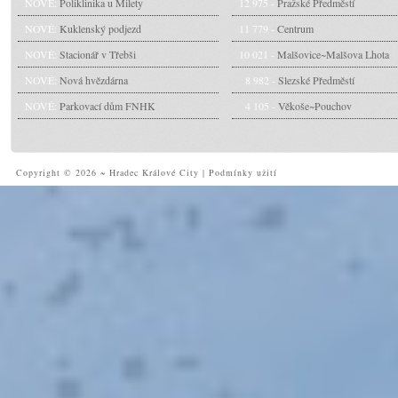
NOVÉ:
Poliklinika u Milety
12 975 -
Pražské Předměstí
NOVÉ:
Kuklenský podjezd
11 779 -
Centrum
NOVÉ:
Stacionář v Třebši
10 021 -
Malšovice~Malšova Lhota
NOVÉ:
Nová hvězdárna
8 982 -
Slezské Předměstí
NOVÉ:
Parkovací dům FNHK
4 105 -
Věkoše~Pouchov
Copyright © 2026 ~ Hradec Králové City
|
Podmínky užití