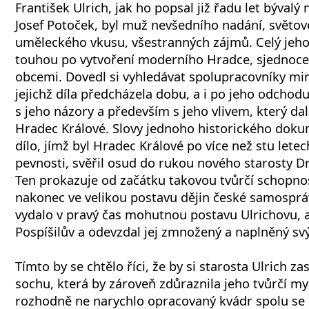
František Ulrich, jak ho popsal již řadu let býval
Josef Potoček, byl muž nevšedního nadání, světov
uměleckého vkusu, všestranných zájmů. Celý jeho
touhou po vytvoření moderního Hradce, sjednoce
obcemi. Dovedl si vyhledávat spolupracovníky mi
jejichž díla předcházela dobu, a i po jeho odchodu
s jeho názory a především s jeho vlivem, který da
Hradec Králové. Slovy jednoho historického doku
dílo, jímž byl Hradec Králové po více než stu let
pevnosti, svěřil osud do rukou nového starosty Dr.
Ten prokazuje od začátku takovou tvůrčí schopnos
nakonec ve velikou postavu dějin české samosprá
vydalo v pravý čas mohutnou postavu Ulrichovu, 
Pospíšilův a odevzdal jej zmnožený a naplněný 
Tímto by se chtělo říci, že by si starosta Ulrich za
sochu, která by zároveň zdůraznila jeho tvůrčí myš
rozhodně ne narychlo opracovaný kvádr spolu se