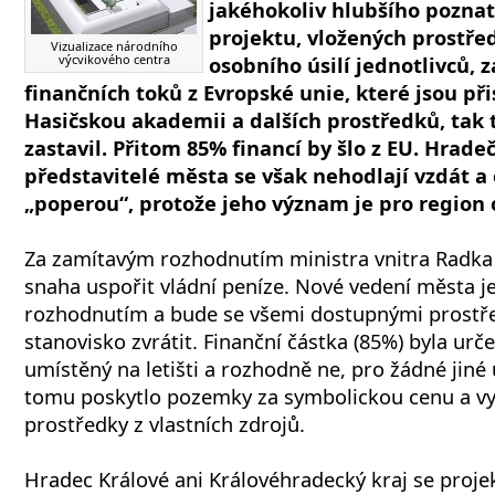
jakéhokoliv hlubšího poznat
projektu, vložených prostře
Vizualizace národního
výcvikového centra
osobního úsilí jednotlivců, 
finančních toků z Evropské unie, které jsou př
Hasičskou akademii a dalších prostředků, tak 
zastavil. Přitom 85% financí by šlo z EU. Hradeč
představitelé města se však nehodlají vzdát a 
„poperou“, protože jeho význam je pro region 
Za zamítavým rozhodnutím ministra vnitra Radka 
snaha uspořit vládní peníze. Nové vedení města j
rozhodnutím a bude se všemi dostupnými prostře
stanovisko zvrátit. Finanční částka (85%) byla urč
umístěný na letišti a rozhodně ne, pro žádné jiné 
tomu poskytlo pozemky za symbolickou cenu a vy
prostředky z vlastních zdrojů.
Hradec Králové ani Královéhradecký kraj se proje