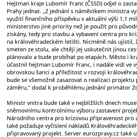
Hejtman kraje Lubomír Franc (ČSSD) odjel o zast
Prahy jednat. „Z jednání s náměstkem ministra vy
využití finančního příspěvku v aktuální výši 1,1 m
ministerstvo jiné priority než je použít pro původ
získány, tedy pro stavbu a vybavení centra pro kr
na královéhradeckém letišti. Nicméně nás ujistil,
smeten ze stolu, ale chtějí jej uskutečnit jinou c
plánovalo a bude probíhat po etapách. Město i kra
účastnil hejtman Lubomír Franc, i nadále vidí ve
obrovskou šanci a příležitost v rozvoji královéhr
bude se všemožně zasazovat o realizaci projektu
záměru,“ dodal k proběhlému jednání primátor Zd
Ministr vnitra bude také v nejbližších dnech muse
sněmovnímu kontrolnímu výboru zastavení proje
Národního centra pro krizovou připravenost pro 
také požaduje vyčíslení nákladů Královéhradecké
připravovaný projekt. Server eurozpravy.cz také u