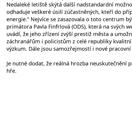
Nedaleké letiště skýtá další nadstandardní možnos
odhaduje veškeré úsilí zúčastněných, kteří do příp
energie.“ Nejvíce se zasazovala o toto centrum b
primátora Pavla Finfrlová (ODS), která na svých 
uvádí, že jeho zřízení zvýší prestiž města a umož
záchranářům i policistům z celé republiky kvalitní 
výzkum. Dále jsou samozřejmostí i nové pracovní p
Je nutné dodat, že reálná hrozba neuskutečnění pr
hře.