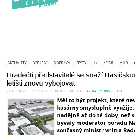
AKTUALITY
BYDLENÍ
DOPRAVA
FESTY
HK
KRIMI
MHD
Hradečtí představitelé se snaží Hasičsk
letišti znovu vybojovat
21. LEDNA 2011 0:07
.
/
AUTOR ~ REDAKCE
/
#
3
MIN.
/
AKTUALITY
,
KRIMI
,
LETIŠTĚ
Měl to být projekt, které ne
kasárny smysluplně využije.
nadějně až do té doby, než se
bývalý moderátor pořadu Na 
současný ministr vnitra Rad