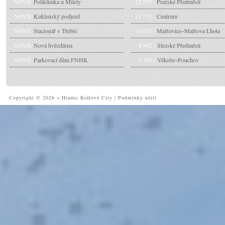
NOVÉ:
Poliklinika u Milety
12 975 -
Pražské Předměstí
NOVÉ:
Kuklenský podjezd
11 779 -
Centrum
NOVÉ:
Stacionář v Třebši
10 021 -
Malšovice~Malšova Lhota
NOVÉ:
Nová hvězdárna
8 982 -
Slezské Předměstí
NOVÉ:
Parkovací dům FNHK
4 105 -
Věkoše~Pouchov
Copyright © 2026 ~ Hradec Králové City
|
Podmínky užití