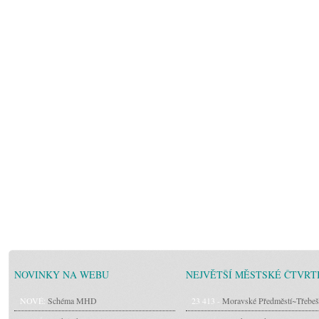
NOVINKY NA WEBU
NEJVĚTŠÍ MĚSTSKÉ ČTVRT
NOVÉ:
Schéma MHD
23 413 -
Moravské Předměstí~Třebeš