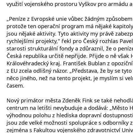
využití vojenského prostoru Vyškov pro armádu a 
„Peníze z Evropské unie vůbec žádným způsobem
protože ten operační program má nějaké kapitoly 
jsou nějaké aktivity. Tyto aktivity my právě zab
rychlejšími projekty,“ řekl pro Český rozhlas Pave
starosti strukturální fondy a zdůraznil, že o pení
Česká republika určitě nepřijde. Přijde o ně však
Královéhradecký kraj. František Bublan z opozičn
z EU zcela odlišný názor. „Představa, že by se tyto
něco jiného, než na tento projekt, je myslím si ve
časem.
Nový primátor města Zdeněk Fink se také nehodlá 
centrum na letišti nevybuduje a dodává: „Město 
výhodnou polohu z hlediska dopravní dostupnosti 
jsou zde velké možnosti spolupráce s odborníky z
zejména s Fakultou vojenského zdravotnictví Univ