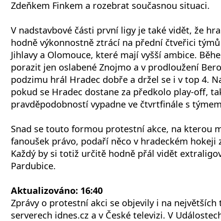
Zdeňkem Finkem a rozebrat současnou situaci.
V nadstavbové části první ligy je také vidět, že h
hodně výkonnostně ztrácí na přední čtveřici týmů
Jihlavy a Olomouce, které mají vyšší ambice. Běh
porazit jen oslabené Znojmo a v prodloužení Be
podzimu hrál Hradec dobře a držel se i v top 4. Na
pokud se Hradec dostane za předkolo play-off, tak
pravděpodobností vypadne ve čtvrtfinále s týmem 
Snad se touto formou protestní akce, na kterou 
fanoušek právo, podaří něco v hradeckém hokeji 
Každý by si totiž určitě hodně přál vidět extralig
Pardubice.
Aktualizováno: 16:40
Zprávy o protestní akci se objevily i na největšíc
serverech idnes.cz a v České televizi. V Událoste