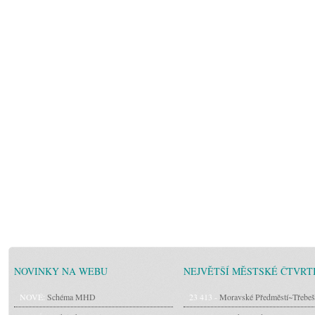
NOVINKY NA WEBU
NEJVĚTŠÍ MĚSTSKÉ ČTVRT
NOVÉ:
Schéma MHD
23 413 -
Moravské Předměstí~Třebeš