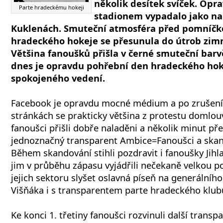
několik desítek svíček. Opr
Parte hradeckému hokeji
stadionem vypadalo jako na
Kuklenách. Smuteční atmosféra před pomníč
hradeckého hokeje se přesunula do útrob zim
Většina fanoušků přišla v černé smuteční barvě
dnes je opravdu pohřební den hradeckého hok
spokojeného vedení.
Facebook je opravdu mocné médium a po zrušení f
stránkách se prakticky většina z protestu domlouv
fanoušci přišli dobře naladěni a několik minut př
jednoznačný transparent Ambice=Fanoušci a skan
Během skandování stihli pozdravit i fanoušky Jihl
jim v průběhu zápasu vyjádřili nečekaně velkou p
jejich sektoru slyšet oslavná píseň na generáln
Višňáka i s transparentem parte hradeckého klub
Ke konci 1. třetiny fanoušci rozvinuli další trans