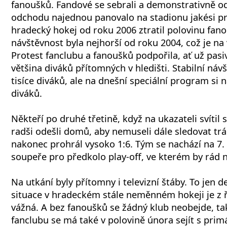
fanoušků. Fandové se sebrali a demonstrativně ode
odchodu najednou panovalo na stadionu jakési pr
hradecký hokej od roku 2006 ztratil polovinu fan
návštěvnost byla nejhorší od roku 2004, což je na
Protest fanclubu a fanoušků podpořila, ať už pas
většina diváků přítomných v hledišti. Stabilní náv
tisíce diváků, ale na dnešní speciální program si 
diváků.
Někteří po druhé třetině, když na ukazateli svítil s
radši odešli domů, aby nemuseli dále sledovat trá
nakonec prohrál vysoko 1:6. Tým se nachází na 7. 
soupeře pro předkolo play-off, ve kterém by rád n
Na utkání byly přítomny i televizní štáby. To jen 
situace v hradeckém stále neměnném hokeji je z 
vážná. A bez fanoušků se žádný klub neobejde, tak
fanclubu se má také v polovině února sejít s pr