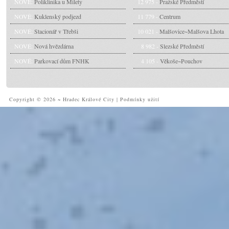
NOVÉ:
Poliklinika u Milety
12 975 -
Pražské Předměstí
NOVÉ:
Kuklenský podjezd
11 779 -
Centrum
NOVÉ:
Stacionář v Třebši
10 021 -
Malšovice~Malšova Lhota
NOVÉ:
Nová hvězdárna
8 982 -
Slezské Předměstí
NOVÉ:
Parkovací dům FNHK
4 105 -
Věkoše~Pouchov
Copyright © 2026 ~ Hradec Králové City
|
Podmínky užití