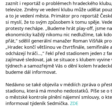
zaznít i reportáž o problémech hradeckého klubu,
televize. Změny ve vedení klubu může udělat pouz
a to je vedení města. Primátor pro reportáž České 
si myslí, že to svým způsobem k tomu spěje. Vede
protesty nechápe. „Budeme hrát play-off, jsme na 
ekonomicky každý nikomu nic nedlužíme, tak kdo 
přát,“ sdělil generální manažer Roman Višňák pro 
„Hradec končí většinou ve čtvrtfinále, semifinále 
odcházejí hráči…,“ řekl před stadionem jeden z f
zajímavé sledovat, jak se situace s klubem vyvine 
týdnech a samozřejmě Vás o dění kolem hradeck
budeme dál informovat.
Nedávno se také objevila v médiích zpráva o pře
stadionu, která má mnoho nedostatků. Píše se o 
o městské kontrole plnění nájemní smlouvy, o kt
informoval týdeník Sedmička.
ZDE