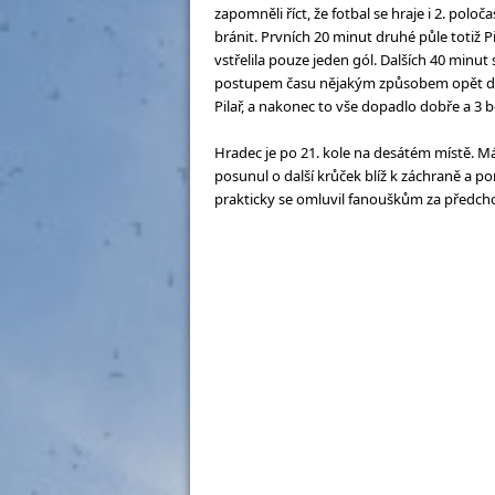
zapomněli říct, že fotbal se hraje i 2. pol
bránit. Prvních 20 minut druhé půle totiž P
vstřelila pouze jeden gól. Dalších 40 minu
postupem času nějakým způsobem opět dostal
Pilař, a nakonec to vše dopadlo dobře a 3 
Hradec je po 21. kole na desátém místě. Má
posunul o další krůček blíž k záchraně a p
prakticky se omluvil fanouškům za předcho