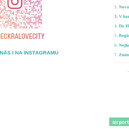
2.
Nová 
3.
V kom
4.
Do H
5.
Regio
6.
Nejho
NÁS I NA INSTAGRAMU
7.
Znám