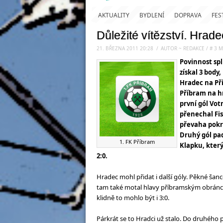
AKTUALITY
BYDLENÍ
DOPRAVA
FES
Důležité vítězství. Hrade
21. BŘEZNA 2011 20:28
.
/
AUTOR ~ REDAKCE
/
#
3
M
Povinnost sp
získal 3 body
Hradec na Pří
Příbram na hr
první gól Vo
přenechal Fis
převaha pokra
Druhý gól pa
1. FK Příbram
Klapku, který
2:0.
Hradec mohl přidat i další góly. Pěkné šance
tam také motal hlavy příbramským obráncům
klidně to mohlo být i 3:0.
Párkrát se to Hradci už stalo. Do druhého