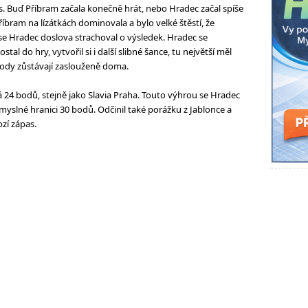
očas. Buď Příbram začala konečně hrát, nebo Hradec začal spíše
říbram na lízátkách dominovala a bylo velké štěstí, že
t se Hradec doslova strachoval o výsledek. Hradec se
 do hry, vytvořil si i další slibné šance, tu největší měl
body zůstávají zaslouženě doma.
 24 bodů, stejně jako Slavia Praha. Touto výhrou se Hradec
omyslné hranici 30 bodů. Odčinil také porážku z Jablonce a
zí zápas.