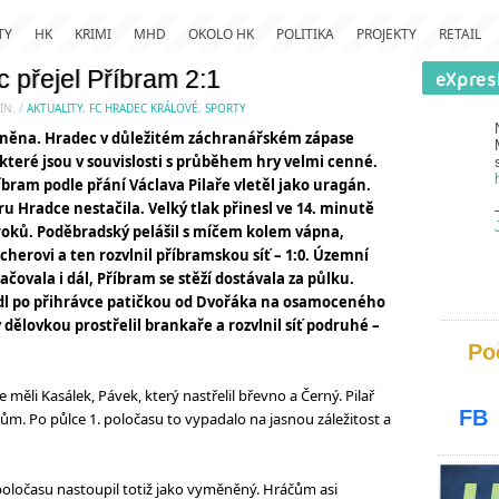
TY
HK
KRIMI
MHD
OKOLO HK
POLITIKA
PROJEKTY
RETAIL
c přejel Příbram 2:1
IN.
/
AKTUALITY
,
FC HRADEC KRÁLOVÉ
,
SPORTY
lněna. Hradec v důležitém záchranářském zápase
, které jsou v souvislosti s průběhem hry velmi cenné.
bram podle přání Václava Pilaře vletěl jako uragán.
u Hradce nestačila. Velký tlak přinesl ve 14. minutě
troků. Poděbradský pelášil s míčem kolem vápna,
cherovi a ten rozvlnil příbramskou síť – 1:0. Územní
čovala i dál, Příbram se stěží dostávala za půlku.
dl po přihrávce patičkou od Dvořáka na osamoceného
 dělovkou prostřelil brankaře a rozvlnil síť podruhé –
Po
 měli Kasálek, Pávek, který nastřelil břevno a Černý. Pilař
FB
. Po půlce 1. poločasu to vypadalo na jasnou záležitost a
 poločasu nastoupil totiž jako vyměněný. Hráčům asi