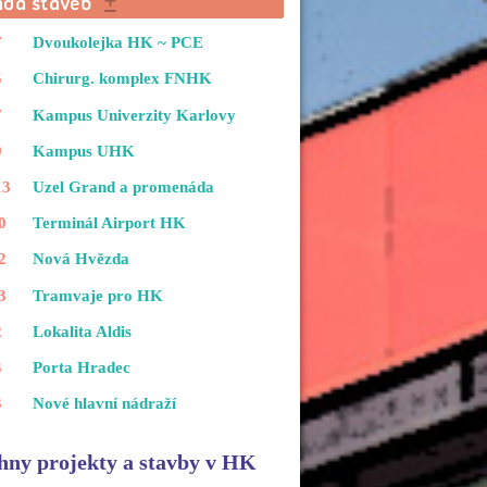
7
Dvoukolejka HK ~ PCE
5
Chirurg. komplex FNHK
7
Kampus Univerzity Karlovy
9
Kampus UHK
13
Uzel Grand a promenáda
0
Terminál Airport HK
2
Nová Hvězda
3
Tramvaje pro HK
2
Lokalita Aldis
4
Porta Hradec
3
Nové hlavní nádraží
hny projekty a stavby v HK