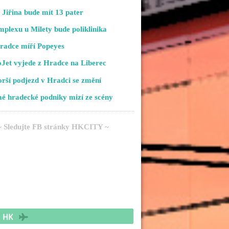
Jiřina bude mít 13 pater
plexu u Milety bude poliklinika
radce míří Popeyes
Jet vyjede z Hradce na Liberec
rší podjezd v Hradci se změní
é hradecké podniky mizí ze scény
~ Sledujte FB stránky HKCITY ~