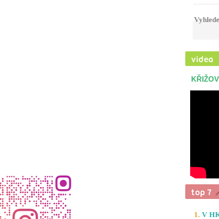
Vyhlede
KŘIŽOV
1.
V HK