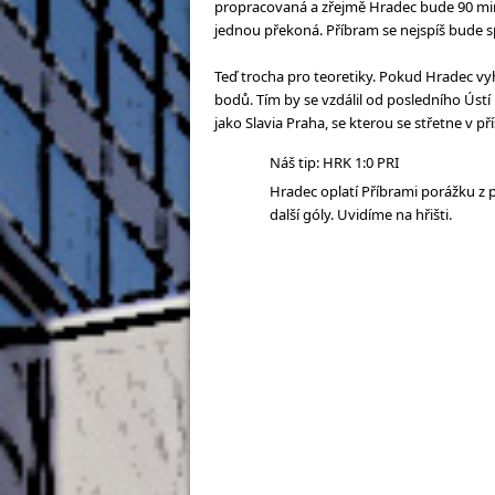
propracovaná a zřejmě Hradec bude 90 min
jednou překoná. Příbram se nejspíš bude s
Teď trocha pro teoretiky. Pokud Hradec vyh
bodů. Tím by se vzdálil od posledního Úst
jako Slavia Praha, se kterou se střetne v pří
Náš tip: HRK 1:0 PRI
Hradec oplatí Příbrami porážku z 
další góly. Uvidíme na hřišti.