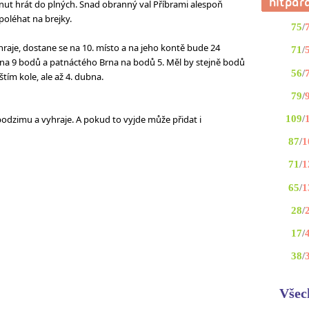
ut hrát do plných. Snad obranný val Příbrami alespoň
poléhat na brejky.
75
/
raje, dostane se na 10. místo a na jeho kontě bude 24
71
/
í na 9 bodů a patnáctého Brna na bodů 5. Měl by stejně bodů
56
/
štím kole, ale až 4. dubna.
79
/
109
/
podzimu a vyhraje. A pokud to vyjde může přidat i
87
/
1
71
/
1
65
/
1
28
/
17
/
38
/
Všec