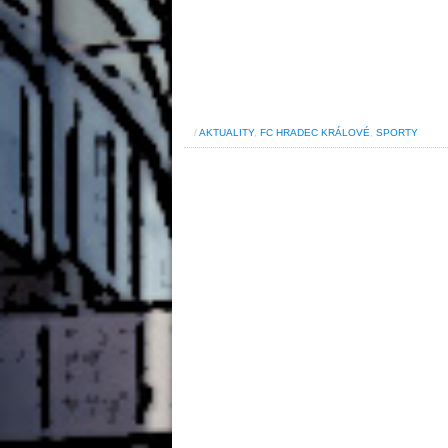
/
AKTUALITY
,
FC HRADEC KRÁLOVÉ
,
SPORTY