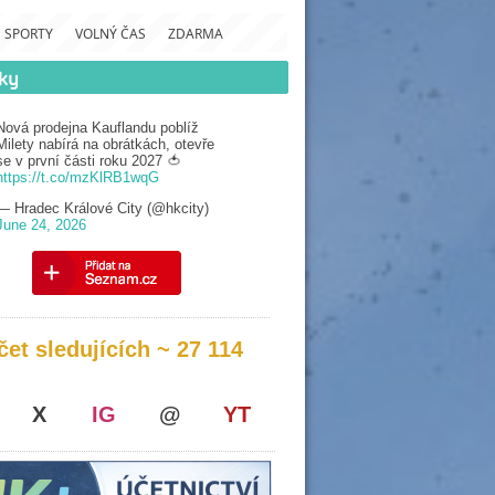
SPORTY
VOLNÝ ČAS
ZDARMA
Nová prodejna Kauflandu poblíž
Milety nabírá na obrátkách, otevře
se v první části roku 2027 🍅
https://t.co/mzKlRB1wqG
— Hradec Králové City (@hkcity)
June 24, 2026
čet sledujících ~ 27 114
X
IG
@
YT