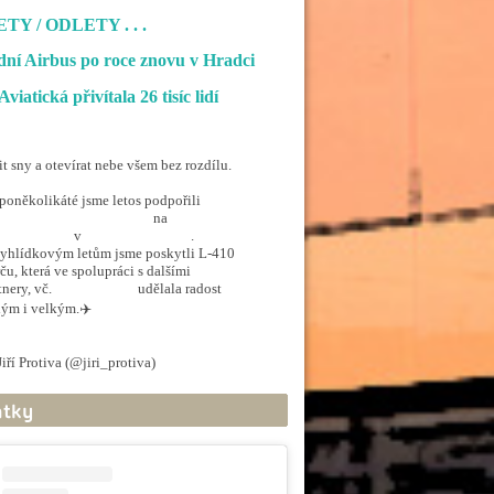
ETY / ODLETY
. . .
ní Airbus po roce znovu v Hradci
Aviatická přivítala 26 tisíc lidí
it sny a otevírat nebe všem bez rozdílu.
poněkolikáté jsme letos podpořili
penSkiesForHandicapped
na
rporthkcity
v
@hradec_kralove
.
yhlídkovým letům jsme poskytli L-410
ču, která ve spolupráci s dalšími
tnery, vč.
@ArmadaCR
udělala radost
ým i velkým.✈️
.twitter.com/5EkzdsVvfR
iří Protiva (@jiri_protiva)
June 20, 2026