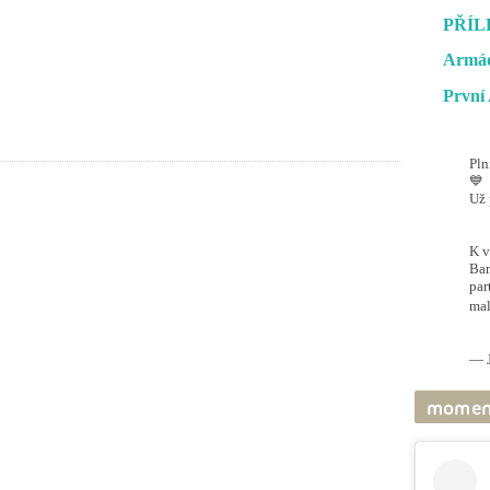
PŘÍL
Armád
První 
Pln
💙
Už 
#O
@ai
K v
Bar
par
mal
pic
— J