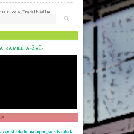
jte si, co o Hradci hledáte…
ATKA MILETA -ŽIVĚ-
 vznikl lokální nákupní park Kruhák