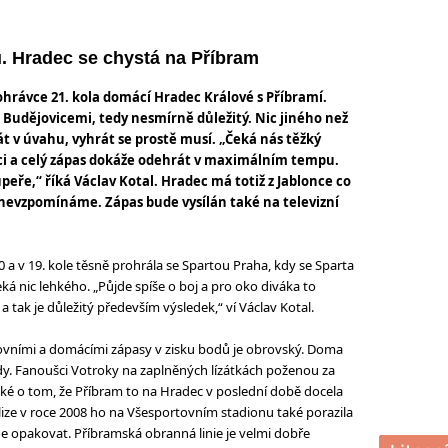
 Hradec se chystá na Příbram
 dohrávce 21. kola domácí Hradec Králové s Příbramí.
Budějovicemi, tedy nesmírně důležitý. Nic jiného než
át v úvahu, vyhrát se prostě musí. „Čeká nás těžký
ci a celý zápas dokáže odehrát v maximálním tempu.
peře,“ říká Václav Kotal. Hradec má totiž z Jablonce co
i nevzpomínáme. Zápas bude vysílán také na televizní
 a v 19. kole těsně prohrála se Spartou Praha, kdy se Sparta
ká nic lehkého. „Půjde spíše o boj a pro oko diváka to
 tak je důležitý především výsledek,“ ví Václav Kotal.
ovními a domácími zápasy v zisku bodů je obrovský. Doma
dy. Fanoušci Votroky na zaplněných lízátkách poženou za
ké o tom, že Příbram to na Hradec v poslední době docela
lize v roce 2008 ho na Všesportovním stadionu také porazila
ude opakovat. Příbramská obranná linie je velmi dobře