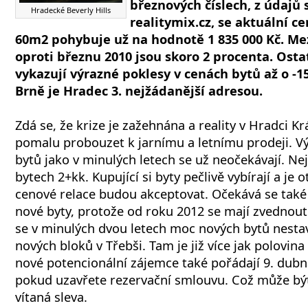
březnových číslech, z údajů 
Hradecké Beverly Hills
realitymix.cz, se aktuální c
60m2 pohybuje už na hodnotě 1 835 000 Kč. Me
oproti březnu 2010 jsou skoro 2 procenta. Osta
vykazují výrazné poklesy v cenách bytů až o -1
Brně je Hradec 3. nejžádanější adresou.
Zdá se, že krize je zažehnána a reality v Hradci Kr
pomalu probouzet k jarnímu a letnímu prodeji. V
bytů jako v minulých letech se už neočekávají. Ne
bytech 2+kk. Kupující si byty pečlivě vybírají a je o
cenové relace budou akceptovat. Očekává se také
nové byty, protože od roku 2012 se mají zvednou
se v minulých dvou letech moc nových bytů nestav
nových bloků v Třebši. Tam je již více jak polovin
nové potencionální zájemce také pořádají 9. dubn
pokud uzavřete rezervační smlouvu. Což může být
vítaná sleva.