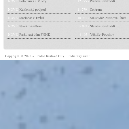
NOVÉ:
Poliklinika u Milety
12 975 -
Pražské Předměstí
NOVÉ:
Kuklenský podjezd
11 779 -
Centrum
NOVÉ:
Stacionář v Třebši
10 021 -
Malšovice~Malšova Lhota
NOVÉ:
Nová hvězdárna
8 982 -
Slezské Předměstí
NOVÉ:
Parkovací dům FNHK
4 105 -
Věkoše~Pouchov
Copyright © 2026 ~ Hradec Králové City
|
Podmínky užití