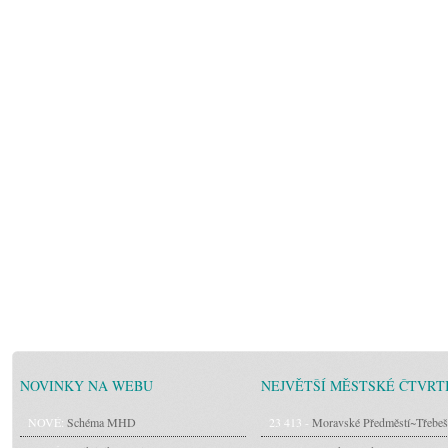
NOVINKY NA WEBU
NEJVĚTŠÍ MĚSTSKÉ ČTVRT
NOVÉ:
Schéma MHD
23 413 -
Moravské Předměstí~Třebeš