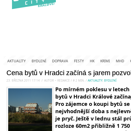
AKTUALITY
BYDLENÍ
DOPRAVA
FESTY
HK
KRIMI
MHD
Cena bytů v Hradci začíná s jarem pozvol
23. BŘEZNA 2011 17:14
.
/
AUTOR ~ REDAKCE
/
#
2
MIN.
/
AKTUALITY
,
BYDLENÍ
Po mírném poklesu v letech 
bytů v Hradci Králové začína
Pro zájemce o koupi bytů se 
nejvhodnější doba s nejlev
je pryč. Ještě v lednu stál p
rozloze 60m2 přibližně 1 750