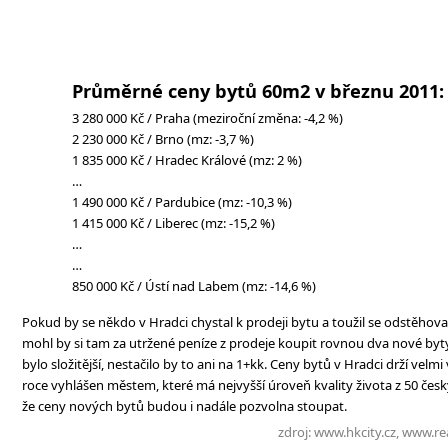
Průměrné ceny bytů 60m2 v březnu 2011:
3 280 000 Kč / Praha (meziroční změna: -4,2 %)
2 230 000 Kč / Brno (mz: -3,7 %)
1 835 000 Kč / Hradec Králové (mz: 2 %)
…
1 490 000 Kč / Pardubice (mz: -10,3 %)
1 415 000 Kč / Liberec (mz: -15,2 %)
…
…
850 000 Kč / Ústí nad Labem (mz: -14,6 %)
Pokud by se někdo v Hradci chystal k prodeji bytu a toužil se odstěhov
mohl by si tam za utržené peníze z prodeje koupit rovnou dva nové byty
bylo složitější, nestačilo by to ani na 1+kk. Ceny bytů v Hradci drží velmi
roce vyhlášen městem, které má nejvyšší úroveň kvality života z 50 čes
že ceny nových bytů budou i nadále pozvolna stoupat.
zdroj: www.hkcity.cz, www.rea