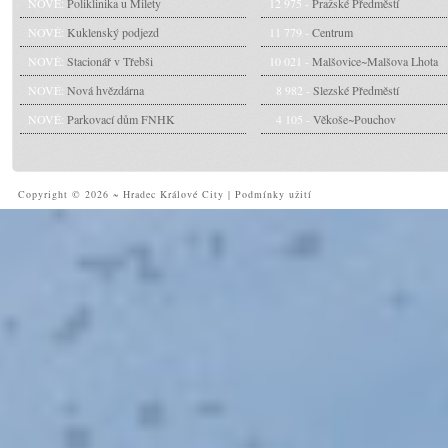
NOVÉ:
Poliklinika u Milety
12 975 -
Pražské Předměstí
NOVÉ:
Kuklenský podjezd
11 779 -
Centrum
NOVÉ:
Stacionář v Třebši
10 021 -
Malšovice~Malšova Lhota
NOVÉ:
Nová hvězdárna
8 982 -
Slezské Předměstí
NOVÉ:
Parkovací dům FNHK
4 105 -
Věkoše~Pouchov
Copyright © 2026 ~ Hradec Králové City
|
Podmínky užití