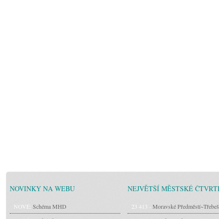
NOVINKY NA WEBU
NEJVĚTŠÍ MĚSTSKÉ ČTVRT
NOVÉ:
Schéma MHD
23 413 -
Moravské Předměstí~Třebeš