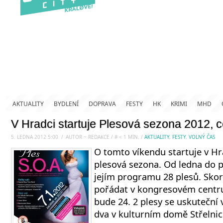
AKTUALITY
BYDLENÍ
DOPRAVA
FESTY
HK
KRIMI
MHD
V Hradci startuje Plesová sezona 2012, 
5. LEDNA 2012 5:00
.
/
AUTOR ~ REDAKCE
/
#
< 1
MIN.
/
AKTUALITY
,
FESTY
,
VOLNÝ ČAS
O tomto víkendu startuje v Hr
plesová sezona. Od ledna do p
jejím programu 28 plesů. Sko
pořádat v kongresovém centru 
bude 24. 2 plesy se uskuteční 
dva v kulturním domě Střelnice