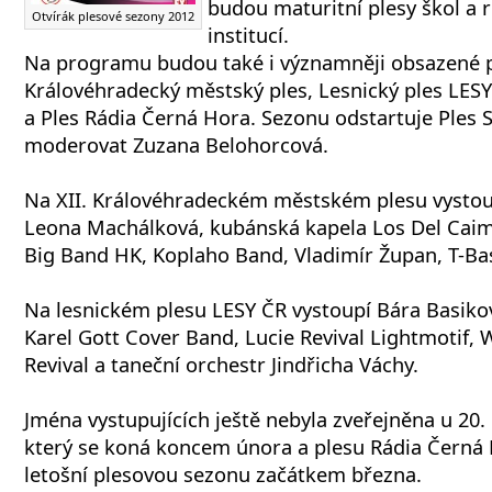
budou maturitní plesy škol a 
Otvírák plesové sezony 2012
institucí.
Na programu budou také i významněji obsazené pl
Královéhradecký městský ples, Lesnický ples LESY 
a Ples Rádia Černá Hora. Sezonu odstartuje Ples S
moderovat Zuzana Belohorcová.
Na XII. Královéhradeckém městském plesu vystou
Leona Machálková, kubánská kapela Los Del Caim
Big Band HK, Koplaho Band, Vladimír Župan, T-Bas
Na lesnickém plesu LESY ČR vystoupí Bára Basiko
Karel Gott Cover Band, Lucie Revival Lightmotif,
Revival a taneční orchestr Jindřicha Váchy.
Jména vystupujících ještě nebyla zveřejněna u 20.
který se koná koncem února a plesu Rádia Černá 
letošní plesovou sezonu začátkem března.