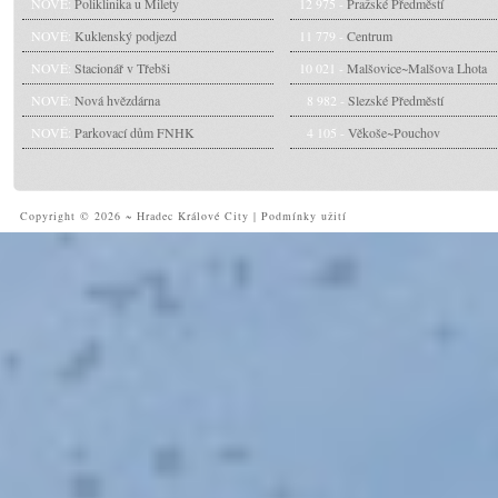
NOVÉ:
Poliklinika u Milety
12 975 -
Pražské Předměstí
NOVÉ:
Kuklenský podjezd
11 779 -
Centrum
NOVÉ:
Stacionář v Třebši
10 021 -
Malšovice~Malšova Lhota
NOVÉ:
Nová hvězdárna
8 982 -
Slezské Předměstí
NOVÉ:
Parkovací dům FNHK
4 105 -
Věkoše~Pouchov
Copyright © 2026 ~ Hradec Králové City
|
Podmínky užití