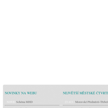
NOVINKY NA WEBU
NEJVĚTŠÍ MĚSTSKÉ ČTVRT
NOVÉ:
Schéma MHD
23 413 -
Moravské Předměstí~Třebeš