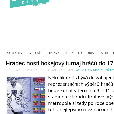
AKTUALITY
BYDLENÍ
DOPRAVA
FESTY
HK
KRIMI
MHD
Hradec hostí hokejový turnaj hráčů do 17 
6. ÚNORA 2012 14:11
.
/
AUTOR ~ REDAKCE
/
#
< 1
MIN.
/
AKTUALITY
,
SPORTY
,
VOLNÝ ČA
Několik dnů zbývá do zahájení
reprezentačních výběrů hráčů d
bude konat v termínu 9. – 11.
stadionu v Hradci Králové. V
metropole si tedy po roce op
toho nejlepšího mezinárodníh