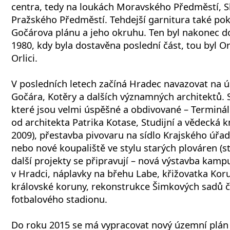
centra, tedy na loukách Moravského Předměstí, S
Pražského Předměstí. Tehdejší garnitura také pokr
Gočárova plánu a jeho okruhu. Ten byl nakonec d
1980, kdy byla dostavěna poslední část, tou byl O
Orlici.
V posledních letech začíná Hradec navazovat na 
Gočára, Kotěry a dalších významných architektů. S
které jsou velmi úspěšné a obdivované – Termin
od architekta Patrika Kotase, Studijní a vědecká 
2009), přestavba pivovaru na sídlo Krajského úřad
nebo nové koupaliště ve stylu starých plováren (s
další projekty se připravují – nová výstavba kamp
v Hradci, náplavky na břehu Labe, křižovatka Ko
královské koruny, rekonstrukce Šimkových sadů č
fotbalového stadionu.
Do roku 2015 se má vypracovat nový územní plán