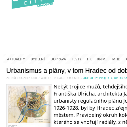
AKTUALITY
BYDLENÍ
DOPRAVA
FESTY
HK
KRIMI
MHD
Urbanismus a plány, v tom Hradec od do
20. BŘEZNA 2012 6:00
.
/
AUTOR ~ REDAKCE
/
#
3
MIN.
/
AKTUALITY
,
PROJEKTY
,
URBANIS
Nebýt trojice mužů, tehdejšíh
Františka Ulricha, architekta J
urbanisty regulačního plánu J
1926-1928, byl by Hradec zře
městem. Pravidelný okruh kol
kterého se vnořují radiály, z ně