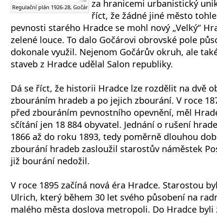
za hranicemi urbanistický un
Regulační plán 1926-28, Gočár
říct, že žádné jiné město toh
pevnosti starého Hradce se mohl nový „Velký“ Hr
zelené louce. To dalo Gočárovi obrovské pole půs
dokonale využil. Nejenom Gočárův okruh, ale ta
staveb z Hradce udělal Salon republiky.
Dá se říct, že historii Hradce lze rozdělit na dvě 
zbouráním hradeb a po jejich zbourání. V roce 187
před zbouráním pevnostního opevnění, měl Hrade
sčítání jen 18 884 obyvatel. Jednání o rušení hrad
1866 až do roku 1893, tedy poměrně dlouhou dobu
zbourání hradeb zasloužil starostův náměstek Posp
již bourání nedožil.
V roce 1895 začíná nová éra Hradce. Starostou byl
Ulrich, který během 30 let svého působení na radn
malého města doslova metropoli. Do Hradce byli z