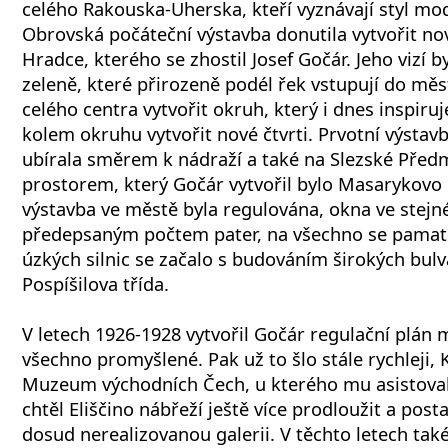
celého Rakouska-Uherska, kteří vyznávají styl mod
Obrovská počáteční výstavba donutila vytvořit no
Hradce, kterého se zhostil Josef Gočár. Jeho vizí 
zeleně, které přirozeně podél řek vstupují do měs
celého centra vytvořit okruh, který i dnes inspiru
kolem okruhu vytvořit nové čtvrti. Prvotní výstav
ubírala směrem k nádraží a také na Slezské Před
prostorem, který Gočár vytvořil bylo Masarykovo
výstavba ve městě byla regulována, okna ve stejn
předepsaným počtem pater, na všechno se pamat
úzkých silnic se začalo s budováním širokých bulv
Pospíšilova třída.
V letech 1926-1928 vytvořil Gočár regulační plán
všechno promyšlené. Pak už to šlo stále rychleji, 
Muzeum východních Čech, u kterého mu asistoval 
chtěl Eliščino nábřeží ještě více prodloužit a posta
dosud nerealizovanou galerii. V těchto letech tak