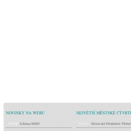
NOVINKY NA WEBU
NEJVĚTŠÍ MĚSTSKÉ ČTVRT
NOVÉ:
Schéma MHD
23 413 -
Moravské Předměstí~Třebeš