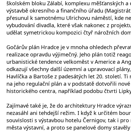
školském bloku Zálabí, komplexu měšťanských a 
výstavbě okresního a finančního úřadu (Magistrát
přesunul k samotnému Ulrichovu náměstí, kde ne
vybudování divadla, které však nakonec z projektu
udělat symetrickou kompozici čtyř nárožních do
Gočárův plán Hradce je v mnoha ohledech převra
realizace opravdu výjimečný. Jeho plán totiž reago
urbanistické tendence velkoměst v Americe a Ang
odkazují všechny další územní a upravovací plány,
Havlíčka a Bartoše z padesátých let 20. století. T
na jeho regulační plán a v podstatě dotvořili nov
historického centra, například podobu čtvrti Lipky
Zajímavé také je, že do architektury Hradce výr
nezasáhl ani tehdejší režim. I když k určitém bour
souvislosti s výstavbou hotelu Černigov, tak i pro
města výstavní, a proto se panelové domy stavěly