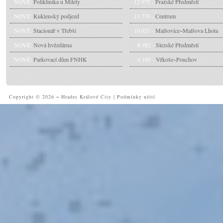
NOVÉ:
Poliklinika u Milety
12 975 -
Pražské Předměstí
NOVÉ:
Kuklenský podjezd
11 779 -
Centrum
NOVÉ:
Stacionář v Třebši
10 021 -
Malšovice~Malšova Lhota
NOVÉ:
Nová hvězdárna
8 982 -
Slezské Předměstí
NOVÉ:
Parkovací dům FNHK
4 105 -
Věkoše~Pouchov
Copyright © 2026 ~ Hradec Králové City
|
Podmínky užití