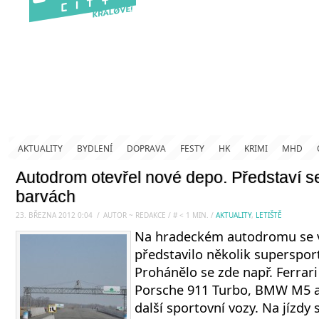
AKTUALITY
BYDLENÍ
DOPRAVA
FESTY
HK
KRIMI
MHD
Autodrom otevřel nové depo. Představí s
barvách
23. BŘEZNA 2012 0:04
.
/
AUTOR ~ REDAKCE
/
#
< 1
MIN.
/
AKTUALITY
,
LETIŠTĚ
Na hradeckém autodromu se 
představilo několik superspor
Prohánělo se zde např. Ferrari
Porsche 911 Turbo, BMW M5 a
další sportovní vozy. Na jízdy