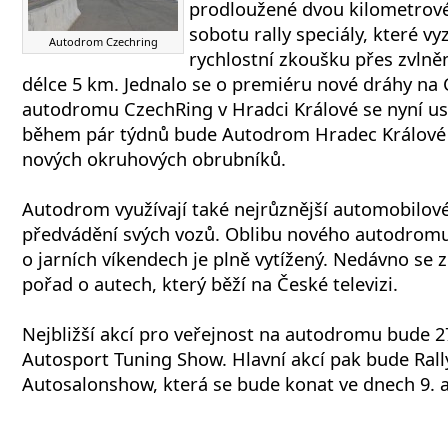
prodloužené dvou kilometrové
sobotu rally speciály, které v
Autodrom Czechring
rychlostní zkoušku přes zvlněn
délce 5 km. Jednalo se o premiéru nové dráhy na
autodromu CzechRing v Hradci Králové se nyní us
během pár týdnů bude Autodrom Hradec Králové 
nových okruhových obrubníků.
Autodrom využívají také nejrůznější automobilové
předvádění svých vozů. Oblibu nového autodromu 
o jarních víkendech je plně vytížený. Nedávno se 
pořad o autech, který běží na České televizi.
Nejbližší akcí pro veřejnost na autodromu bude 2
Autosport Tuning Show. Hlavní akcí pak bude Ral
Autosalonshow, která se bude konat ve dnech 9. a