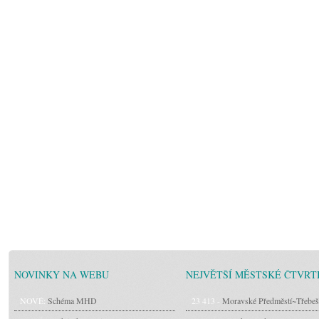
NOVINKY NA WEBU
NEJVĚTŠÍ MĚSTSKÉ ČTVRT
NOVÉ:
Schéma MHD
23 413 -
Moravské Předměstí~Třebeš