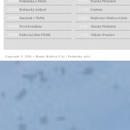
NOVÉ:
Poliklinika u Milety
12 975 -
Pražské Předměstí
NOVÉ:
Kuklenský podjezd
11 779 -
Centrum
NOVÉ:
Stacionář v Třebši
10 021 -
Malšovice~Malšova Lhota
NOVÉ:
Nová hvězdárna
8 982 -
Slezské Předměstí
NOVÉ:
Parkovací dům FNHK
4 105 -
Věkoše~Pouchov
Copyright © 2026 ~ Hradec Králové City
|
Podmínky užití