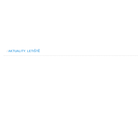
/
AKTUALITY
,
LETIŠTĚ