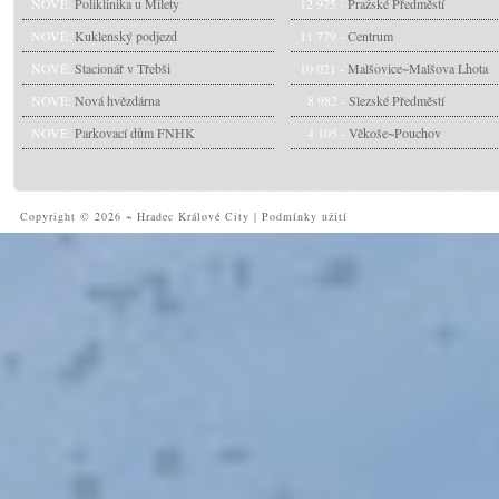
NOVÉ:
Poliklinika u Milety
12 975 -
Pražské Předměstí
NOVÉ:
Kuklenský podjezd
11 779 -
Centrum
NOVÉ:
Stacionář v Třebši
10 021 -
Malšovice~Malšova Lhota
NOVÉ:
Nová hvězdárna
8 982 -
Slezské Předměstí
NOVÉ:
Parkovací dům FNHK
4 105 -
Věkoše~Pouchov
Copyright © 2026 ~ Hradec Králové City
|
Podmínky užití