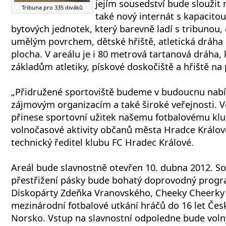
jejím sousedství bude sloužit
Tribuna pro 335 diváků
také nový internát s kapacitou
bytových jednotek, který barevně ladí s tribunou, d
umělým povrchem, dětské hřiště, atletická dráha 
plocha. V areálu je i 80 metrová tartanová dráha, 
základům atletiky, pískové doskočiště a hřiště na
„Přidružené sportoviště budeme v budoucnu nab
zájmovým organizacím a také široké veřejnosti. V
přinese sportovní užitek našemu fotbalovému klu
volnočasové aktivity občanů města Hradce Králové
technický ředitel klubu FC Hradec Králové.
Areál bude slavnostně otevřen 10. dubna 2012. So
přestřižení pásky bude bohatý doprovodný progra
Diskopárty Zdeňka Vranovského, Cheeky Cheerky a
mezinárodní fotbalové utkání hráčů do 16 let Čes
Norsko. Vstup na slavnostní odpoledne bude voln