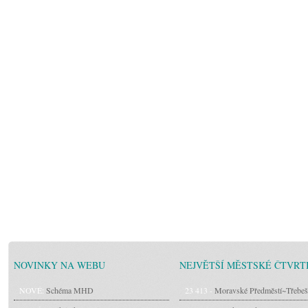
NOVINKY NA WEBU
NEJVĚTŠÍ MĚSTSKÉ ČTVRT
NOVÉ:
Schéma MHD
23 413 -
Moravské Předměstí~Třebeš