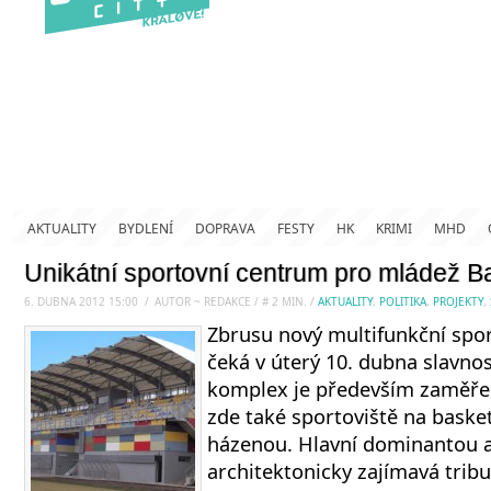
AKTUALITY
BYDLENÍ
DOPRAVA
FESTY
HK
KRIMI
MHD
Unikátní sportovní centrum pro mládež Ba
6. DUBNA 2012 15:00
.
/
AUTOR ~ REDAKCE
/
#
2
MIN.
/
AKTUALITY
,
POLITIKA
,
PROJEKTY
,
Zbrusu nový multifunkční spor
čeká v úterý 10. dubna slavnos
komplex je především zaměřen 
zde také sportoviště na basket
házenou. Hlavní dominantou a
architektonicky zajímavá tribu