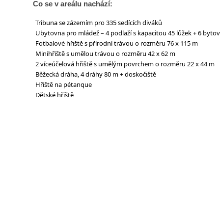
Co se v areálu nachází:
Tribuna se zázemím pro 335 sedících diváků
Ubytovna pro mládež – 4 podlaží s kapacitou 45 lůžek + 6 byto
Fotbalové hřiště s přírodní trávou o rozměru 76 x 115 m
Minihřiště s umělou trávou o rozměru 42 x 62 m
2 víceúčelová hřiště s umělým povrchem o rozměru 22 x 44 m
Běžecká dráha, 4 dráhy 80 m + doskočiště
Hřiště na pétanque
Dětské hřiště