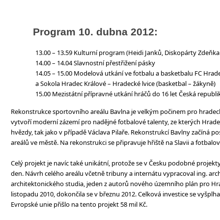
Program 10. dubna 2012:
13.00 – 13.59 Kulturní program (Heidi Janků, Diskopárty Zdeňk
14.00 – 14.04 Slavnostní přestřižení pásky
14.05 – 15.00 Modelová utkání ve fotbalu a basketbalu FC Hradec
a Sokola Hradec Králové – Hradecké lvice (basketbal – žákyně)
15.00 Mezistátní přípravné utkání hráčů do 16 let Česká republ
Rekonstrukce sportovního areálu Bavlna je velkým počinem pro hradec
vytvoří moderní zázemí pro nadějné fotbalové talenty, ze kterých Hra
hvězdy, tak jako v případě Václava Pilaře. Rekonstrukcí Bavlny začíná
areálů ve městě. Na rekonstrukci se připravuje hřiště na Slavii a fotbalov
Celý projekt je navíc také unikátní, protože se v Česku podobné projekt
den. Návrh celého areálu včetně tribuny a internátu vypracoval ing. ar
architektonického studia, jeden z autorů nového územního plán pro Hra
listopadu 2010, dokončila se v březnu 2012. Celková investice se vyšplhal
Evropské unie přišlo na tento projekt 58 mil Kč.