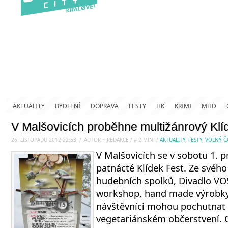
AKTUALITY
BYDLENÍ
DOPRAVA
FESTY
HK
KRIMI
MHD
V Malšovicích proběhne multižánrový Klí
26. LISTOPADU 2012 22:53
.
/
AUTOR ~ REDAKCE
/
#
2
MIN.
/
AKTUALITY
,
FESTY
,
VOLNÝ Č
V Malšovicích se v sobotu 1. p
patnácté Klídek Fest. Ze svéh
hudebních spolků, Divadlo VO
workshop, hand made výrobky a
návštěvníci mohou pochutna
vegetariánském občerstvení. C