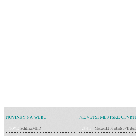
NOVINKY NA WEBU
NEJVĚTŠÍ MĚSTSKÉ ČTVRT
NOVÉ:
Schéma MHD
23 413 -
Moravské Předměstí~Třebeš