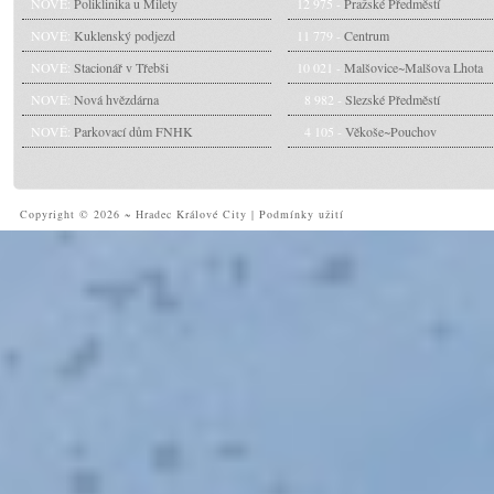
NOVÉ:
Poliklinika u Milety
12 975 -
Pražské Předměstí
NOVÉ:
Kuklenský podjezd
11 779 -
Centrum
NOVÉ:
Stacionář v Třebši
10 021 -
Malšovice~Malšova Lhota
NOVÉ:
Nová hvězdárna
8 982 -
Slezské Předměstí
NOVÉ:
Parkovací dům FNHK
4 105 -
Věkoše~Pouchov
Copyright © 2026 ~ Hradec Králové City
|
Podmínky užití