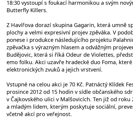
18:30 vystoupí s foukací harmonikou a svým nov
Butterfly Killers.
Z Havířova dorazí skupina Gagarin, která umně sp
plochy a velmi expresivní projev zpěváka. V pod
ponese i produkce následujícího projektu Palahni
zpěvačka s výrazným hlasem a odvážným projeve
Budějovic, která si říká Odeur de Violettes, předst
emo folku. Akci uzavře hradecké duo Foma, které 
elektronických zvuků a jejich vrstvení.
Vstupné na celou akci je 70 Kč. Patnáctý Klídek Fe
prosince 2012 od 15 hodin v sídle občanského sd
v Čajkovského ulici v Malšovicích. Ten již od ro
a mladým lidem, kterým poskytuje sociální, preven
včetně akcí pro veřejnost.