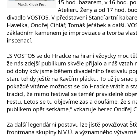
15 hod. bazarem, v 16 hod. p
Plakát Klídek Fest
Atelieru Ženy a od 17 hod. bud
divadlo VOSTO5. V představení Stand´artní kabaret 
Havelka, Ondřej Cihlář, Tomáš Jeřábek a další. VO
základním kamenem je improvizace a tvorba vlas
inscenací.
„S VOSTO5 se do Hradce na hraní vždycky moc těš
že nás zdejší publikum skvěle přijalo a náš vztah r
od doby kdy jsme během divadelního festivalu pop
stan, tehdy ještě na Kavčím plácku. To už je snad p
pokaždé vítáme možnost se do Hradce vrátit a sta
tradicí, že mimo festival se téměř pravidelně obj
Festu. Letos se tu objevíme zas a doufáme, že s
publikem opět setkáme,“ vzkazuje herec Ondřej Ci
Za další legendární postavu lze jistě považovat Š
frontmana skupiny N.V.Ú. a významného výtvarné