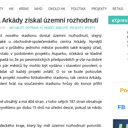
TY
HK
KRIMI
MHD
OKOLO HK
POLITIKA
PROJEKTY
RETAIL
a Arkády získal územní rozhodnutí
MIN.
/
AKTUALITY
,
DOPRAVA
,
FC HRADEC KRÁLOVÉ
,
PROJEKTY
,
SPORTY
ekt nového stadionu dostal územní rozhodnutí, stejný
také u obchodně-společenského centra Arkády. Nynější
sí v průběhu jednoho měsíce posvětit také krajský úřad,
k stalo v podobném projektu Auparku, očekává se kladné
padá to, že po pesimistických předpovědích je vše na dobré
 pár měsíců by mohlo být vydáno i stavební povolení, o
ádat už každý projekt zvlášť. O to se bude pokoušet
k projekt nového fotbalového stadionu, tak centra Arkády.
ení hrát na současném stadionu hrůzy do konce příští
Po
ě obsáhlý a má 404 stran, z toho celých 187 stran obsahuje
FB
vyvěšeno po dobu 15 dnů na úřední desce, pokud se nikdo
deckého kraje, který by měl územní rozhodnutí potvrdit.