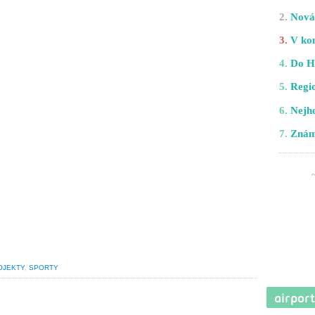
2.
Nová 
3.
V kom
4.
Do H
5.
Regio
6.
Nejho
7.
Znám
OJEKTY
,
SPORTY