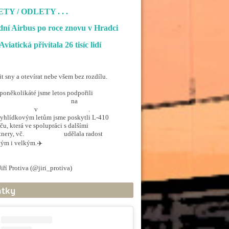
ETY / ODLETY
ní Airbus po roce znovu v Hradci
Aviatická přivítala 26 tisíc lidí
it sny a otevírat nebe všem bez rozdílu.
poněkolikáté jsme letos podpořili
penSkiesForHandicapped
na
rporthkcity
v
@hradec_kralove
.
yhlídkovým letům jsme poskytli L-410
ču, která ve spolupráci s dalšími
tnery, vč.
@ArmadaCR
udělala radost
ým i velkým.✈️
.twitter.com/5EkzdsVvfR
iří Protiva (@jiri_protiva)
June 20, 2026