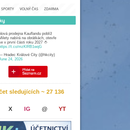
SPORTY
VOLNÝ ČAS
ZDARMA
Nová prodejna Kauflandu poblíž
Milety nabírá na obrátkách, otevře
se v první části roku 2027 🍅
https://t.co/mzKlRB1wqG
— Hradec Králové City (@hkcity)
June 24, 2026
čet sledujících ~ 27 136
X
IG
@
YT