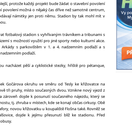
lejší, protože každý projekt bude žádat o stavební povolení
bní povolení možná o nějaký čas dříve než samotné centrum,
odávají námitky jen proti němu. Stadion by tak mohl mít v
nou.
at fotbalový stadion s vyhřívaným trávníkem a tribunami s
zemí s možností využití pro jiné sporty nebo kulturní akce.
 Arkády s parkovištěm v 1. a 4. nadzemním podlaží a s
. nadzemním podlaží.
u nacházet pěší a cyklistické stezky, hřiště pro pétanque,
sek Gočárova okruhu ve směru od Tesly ke křižovatce na
vě tři pruhy, místo současných dvou. Vznikne nový vjezd z
 zároveň dojde k posunutí současného nájezdu, který se
tu, tj. zhruba v místech, kde se konají občas cirkusy. Obě
fory, novou křižovatku u koupaliště Flošna také. Rovněž se
vice, dojde k jejímu přesunutí blíž ke stadionu. Před
tobusy.