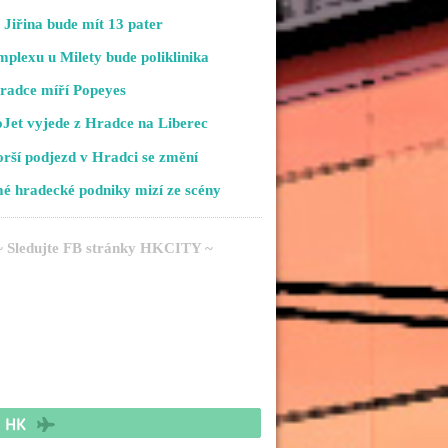
Jiřina bude mít 13 pater
plexu u Milety bude poliklinika
radce míří Popeyes
Jet vyjede z Hradce na Liberec
rší podjezd v Hradci se změní
é hradecké podniky mizí ze scény
~ Sledujte FB stránky HKCITY ~