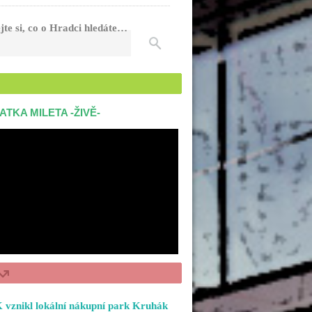
jte si, co o Hradci hledáte…
ATKA MILETA -ŽIVĚ-
 vznikl lokální nákupní park Kruhák