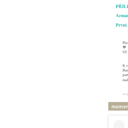
PŘÍL
Armád
První 
Pln
💙
Už 
#O
@ai
K v
Bar
par
mal
pic
— J