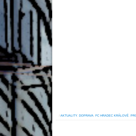
/
AKTUALITY
,
DOPRAVA
,
FC HRADEC KRÁLOVÉ
,
PR