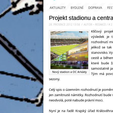
AKTUALITY
BYDLENÍ
DOPRAVA
FES
Projekt stadionu a centr
28. PROSINCE 2012 13:58
.
/
AUTOR ~ REDAKCE
/
#
2
Klíčový proj
výsledek je 
rozhodnutí mu
jelikož se ta
stanovisko. Vy
cestě a během
které bude ž
samostatně ja
Nový stadion a OC Arkády
Tým má povol
sezony.
Celý spis o územním rozhodnutí je poměrn
jen zamítnuté námitky. Rozhodnutí bude 
neodvolá, poté nabude právní moci.
Nyní je na řadě Krajský úřad Královéhra