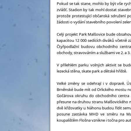
Pokud se tak stane, mohlo by být vše rych
zvlášť. Stadion by tak mohl dostat stave
protože protestující občanská sdružení p
žádosti o vydání stavebního povolení zele
Celý projekt Park Malšovice bude obsahov
kapacitou 12 000 sedících diváků včetně zá
Čtyřpodlažní budovu obchodního centra
obchody, stravováním a službami ve 2. a 3
V přilehlém parku volných aktivit se budo
lezecká stěna, skate park a dětské hřiště.
Velké změny se odehrají i v dopravě. Ú
Brněnské bude mít od Orlického mostu no
Gočárova okruhu do obchodního centra a
přesune na druhou stranu Malšovického mos
dvě křižovatky u Náhonu budou řídit sema
posune zastávka MHD ve směru na Malšo
koupalištěm Flošna vznikne i točna pro au