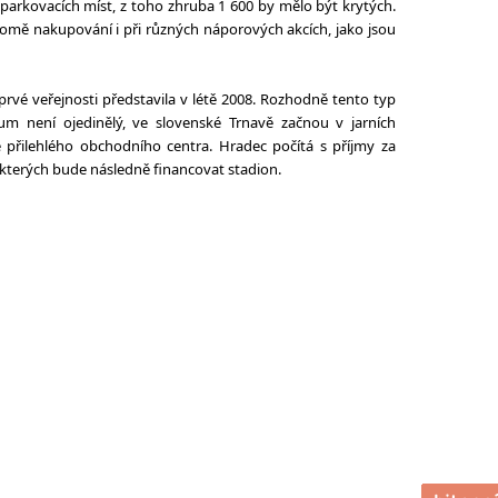
parkovacích míst, z toho zhruba 1 600 by mělo být krytých.
romě nakupování i při různých náporových akcích, jako jsou
rvé veřejnosti představila v létě 2008. Rozhodně tento typ
um není ojedinělý, ve slovenské Trnavě začnou v jarních
ě přilehlého obchodního centra. Hradec počítá s příjmy za
 kterých bude následně financovat stadion.