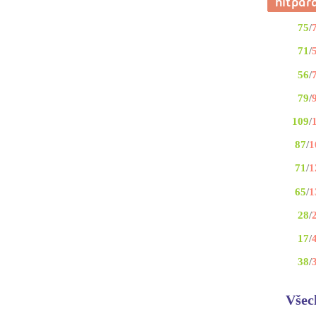
75
/
71
/
56
/
79
/
109
/
87
/
1
71
/
1
65
/
1
28
/
17
/
38
/
Všec