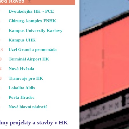
7
Dvoukolejka HK ~ PCE
5
Chirurg. komplex FNHK
7
Kampus Univerzity Karlovy
9
Kampus UHK
13
Uzel Grand a promenáda
0
Terminál Airport HK
2
Nová Hvězda
3
Tramvaje pro HK
2
Lokalita Aldis
4
Porta Hradec
3
Nové hlavní nádraží
hny projekty a stavby v HK