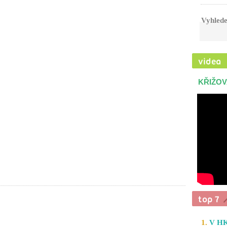
Vyhlede
KŘIŽOV
1.
V HK