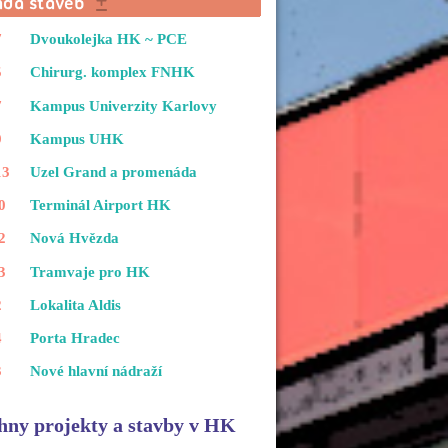
7
Dvoukolejka HK ~ PCE
5
Chirurg. komplex FNHK
7
Kampus Univerzity Karlovy
9
Kampus UHK
13
Uzel Grand a promenáda
0
Terminál Airport HK
2
Nová Hvězda
3
Tramvaje pro HK
2
Lokalita Aldis
4
Porta Hradec
3
Nové hlavní nádraží
hny projekty a stavby v HK