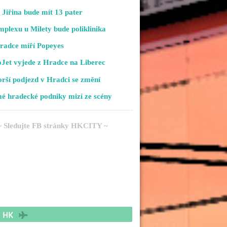
Jiřina bude mít 13 pater
plexu u Milety bude poliklinika
radce míří Popeyes
Jet vyjede z Hradce na Liberec
rší podjezd v Hradci se změní
é hradecké podniky mizí ze scény
~ Sledujte FB stránky HKCITY ~