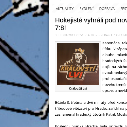
AKTUALITY
BYDLENÍ
DOPRAVA
FES
Hokejisté vyhráli pod n
7:8!
3. LEDNA 2013 23:51
.
/
AUTOR ~ REDAKCE
/
#
< 1
MI
Kanonáda, tak
Písku. V zápa
dlouho mluvit
hradeckých fa
dojít na zách
dvoubrankový 
prohospodařit
nového trenér
Královští Lvi
opravdu nevíd
Běžela 3. třetina a dvě minuty před koncem
tříbodové vítězství pro Hradec zařídil na 
zaznamenal hradecký útočník Patrik Moskal,
Poslední branka Hradce byla opravdu 