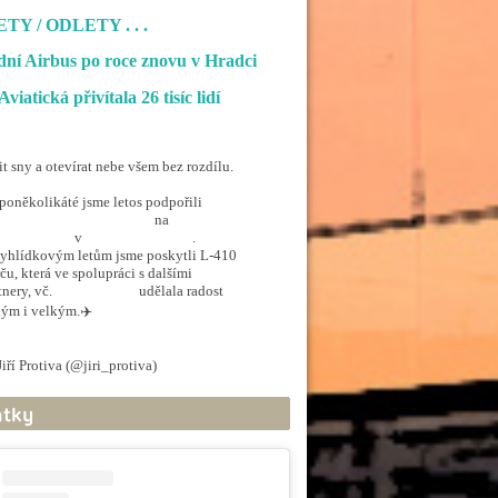
ETY / ODLETY
. . .
ní Airbus po roce znovu v Hradci
Aviatická přivítala 26 tisíc lidí
it sny a otevírat nebe všem bez rozdílu.
poněkolikáté jsme letos podpořili
penSkiesForHandicapped
na
rporthkcity
v
@hradec_kralove
.
yhlídkovým letům jsme poskytli L-410
ču, která ve spolupráci s dalšími
tnery, vč.
@ArmadaCR
udělala radost
ým i velkým.✈️
.twitter.com/5EkzdsVvfR
iří Protiva (@jiri_protiva)
June 20, 2026