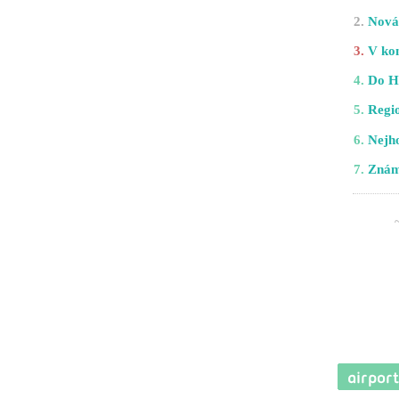
2.
Nová 
3.
V kom
4.
Do H
5.
Regio
6.
Nejho
7.
Znám