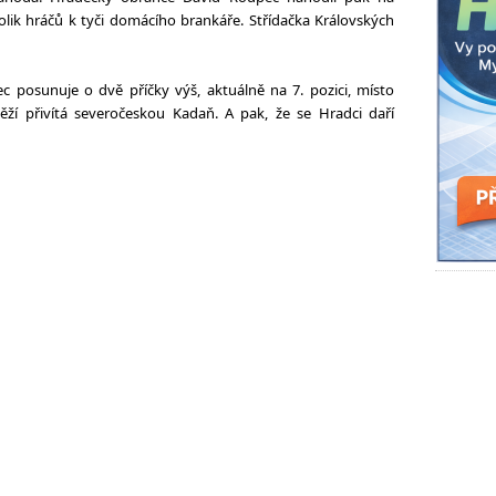
lik hráčů k tyči domácího brankáře. Střídačka Královských
c posunuje o dvě příčky výš, aktuálně na 7. pozici, místo
věží přivítá severočeskou Kadaň. A pak, že se Hradci daří