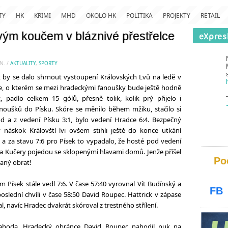
TY
HK
KRIMI
MHD
OKOLO HK
POLITIKA
PROJEKTY
RETAIL
ovým koučem v bláznivé přestřelce
N.
/
AKTUALITY
,
SPORTY
 by se dalo shrnout vystoupení Královských Lvů na ledě v
se, o kterém se mezi hradeckými fanoušky bude ještě hodně
, padlo celkem 15 gólů, přesně tolik, kolik prý přijelo i
noušků do Písku. Skóre se měnilo během mžiku, stačilo si
od a z vedení Písku 3:1, bylo vedení Hradce 6:4. Bezpečný
náskok Královští lvi ovšem stihli ještě do konce utkání
 a za stavu 7:6 pro Písek to vypadalo, že hosté pod vedení
a Kučery pojedou se sklopenými hlavami domů. Jenže přišel
Po
aný obrat!
 Písek stále vedl 7:6. V čase 57:40 vyrovnal Vít Budínský a
FB
poslední chvíli v čase 58:50 David Roupec. Hattrick v zápase
 navíc Hradec dvakrát skóroval z trestného střílení.
lahoda. Hradecký obránce David Roupec nahodil puk na