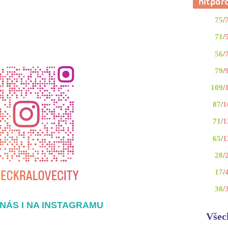
75
/
71
/
56
/
79
/
109
/
87
/
1
71
/
1
65
/
1
28
/
17
/
38
/
NÁS I NA INSTAGRAMU
Všec