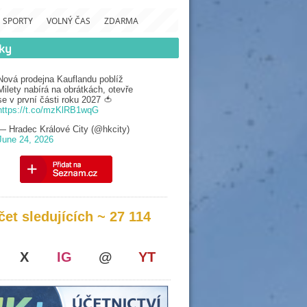
SPORTY
VOLNÝ ČAS
ZDARMA
Nová prodejna Kauflandu poblíž
Milety nabírá na obrátkách, otevře
se v první části roku 2027 🍅
https://t.co/mzKlRB1wqG
— Hradec Králové City (@hkcity)
June 24, 2026
čet sledujících ~ 27 114
X
IG
@
YT