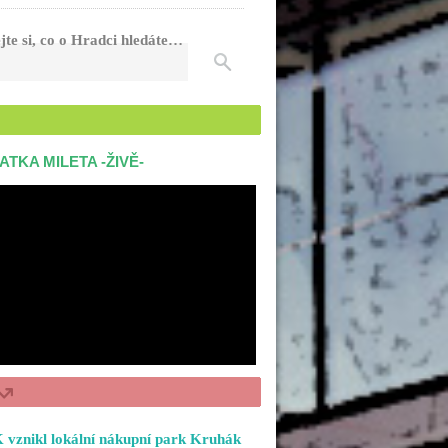
jte si, co o Hradci hledáte…
ATKA MILETA -ŽIVĚ-
 vznikl lokální nákupní park Kruhák