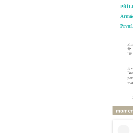
PŘÍL
Armád
První 
Pln
💙
Už 
#O
@ai
K v
Bar
par
mal
pic
— J