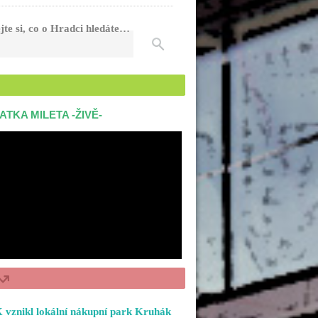
jte si, co o Hradci hledáte…
ATKA MILETA -ŽIVĚ-
 vznikl lokální nákupní park Kruhák