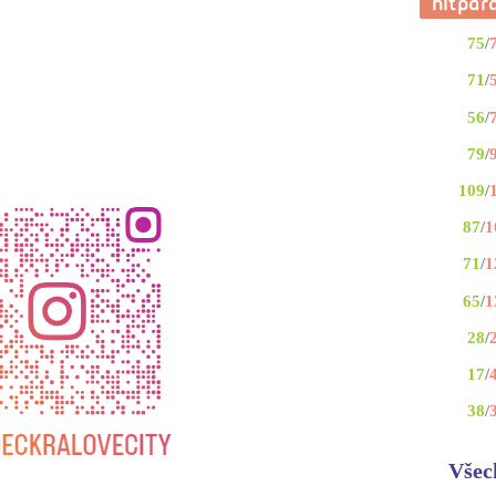
75
/
71
/
56
/
79
/
109
/
87
/
1
71
/
1
65
/
1
28
/
17
/
38
/
Všec