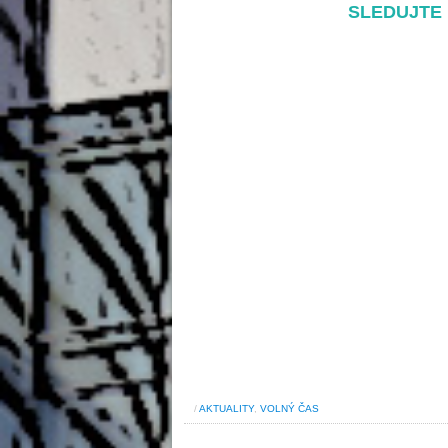
SLEDUJTE 
/
AKTUALITY
,
VOLNÝ ČAS