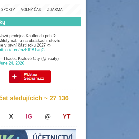
SPORTY
VOLNÝ ČAS
ZDARMA
Nová prodejna Kauflandu poblíž
Milety nabírá na obrátkách, otevře
se v první části roku 2027 🍅
https://t.co/mzKlRB1wqG
— Hradec Králové City (@hkcity)
June 24, 2026
čet sledujících ~ 27 136
X
IG
@
YT