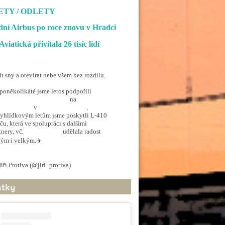
ETY / ODLETY
ní Airbus po roce znovu v Hradci
Aviatická přivítala 26 tisíc lidí
it sny a otevírat nebe všem bez rozdílu.
poněkolikáté jsme letos podpořili
penSkiesForHandicapped
na
rporthkcity
v
@hradec_kralove
.
yhlídkovým letům jsme poskytli L-410
ču, která ve spolupráci s dalšími
tnery, vč.
@ArmadaCR
udělala radost
ým i velkým.✈️
.twitter.com/5EkzdsVvfR
iří Protiva (@jiri_protiva)
June 20, 2026