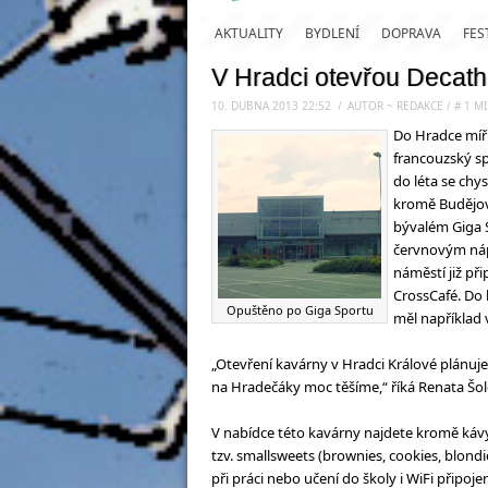
AKTUALITY
BYDLENÍ
DOPRAVA
FES
V Hradci otevřou Decathl
10. DUBNA 2013 22:52
.
/
AUTOR ~ REDAKCE
/
#
1
MI
Do Hradce míří
francouzský sp
do léta se chy
kromě Budějov
bývalém Giga S
červnovým náp
náměstí již př
CrossCafé. Do 
Opuštěno po Giga Sportu
měl například 
„Otevření kavárny v Hradci Králové plánuj
na Hradečáky moc těšíme,“ říká Renata Šol
V nabídce této kavárny najdete kromě kávy a
tzv. smallsweets (brownies, cookies, blon
při práci nebo učení do školy i WiFi připojen