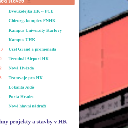
7
Dvoukolejka HK ~ PCE
5
Chirurg. komplex FNHK
7
Kampus Univerzity Karlovy
9
Kampus UHK
13
Uzel Grand a promenáda
0
Terminál Airport HK
2
Nová Hvězda
3
Tramvaje pro HK
2
Lokalita Aldis
4
Porta Hradec
3
Nové hlavní nádraží
hny projekty a stavby v HK