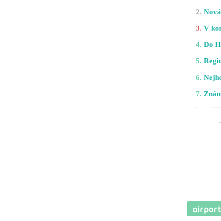
2.
Nová 
3.
V kom
4.
Do H
5.
Regio
6.
Nejho
7.
Znám