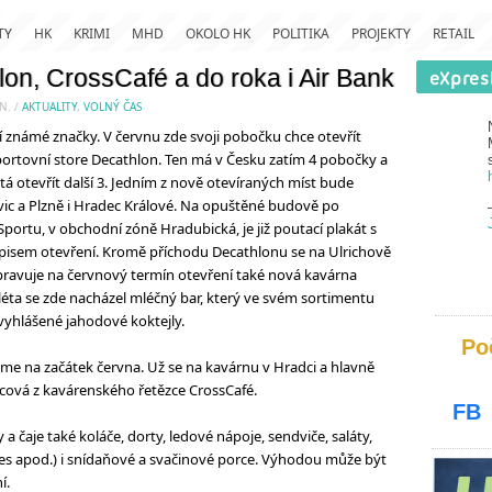
TY
HK
KRIMI
MHD
OKOLO HK
POLITIKA
PROJEKTY
RETAIL
on, CrossCafé a do roka i Air Bank
N.
/
AKTUALITY
,
VOLNÝ ČAS
 známé značky. V červnu zde svoji pobočku chce otevřít
ortovní store Decathlon. Ten má v Česku zatím 4 pobočky a
stá otevřít další 3. Jedním z nově otevíraných míst bude
ic a Plzně i Hradec Králové. Na opuštěné budově po
portu, v obchodní zóně Hradubická, je již poutací plakát s
isem otevření. Kromě příchodu Decathlonu se na Ulrichově
ipravuje na červnový termín otevření také nová kavárna
léta se zde nacházel mléčný bar, který ve svém sortimentu
vyhlášené jahodové koktejly.
Po
eme na začátek června. Už se na kavárnu v Hradci a hlavně
cová z kavárenského řetězce CrossCafé.
FB
 čaje také koláče, dorty, ledové nápoje, sendviče, saláty,
dies apod.) i snídaňové a svačinové porce. Výhodou může být
í.