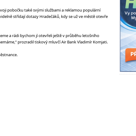
svoji pobočku také svými službami a reklamou populární
idelně střídají dotazy Hradečáků, kdy se už ve městě otevře
eme a rádi bychom jí otevřeli ještě v průběhu letošního
nemáme,“ prozradil tiskový mluvčí Air Bank Vladimír Komjati.
městnance.