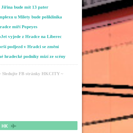
Jiřina bude mít 13 pater
plexu u Milety bude poliklinika
radce míří Popeyes
Jet vyjede z Hradce na Liberec
rší podjezd v Hradci se změní
é hradecké podniky mizí ze scény
~ Sledujte FB stránky HKCITY ~