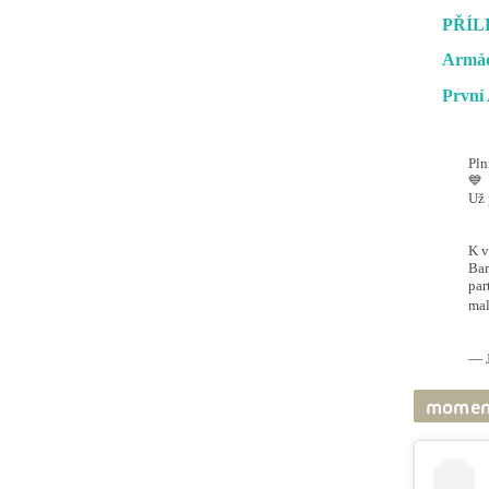
PŘÍL
Armád
První 
Pln
💙
Už 
#O
@ai
K v
Bar
par
mal
pic
— J