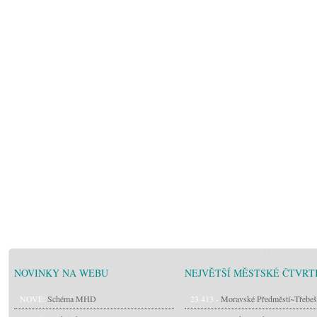
NOVINKY NA WEBU
NEJVĚTŠÍ MĚSTSKÉ ČTVRT
NOVÉ:
Schéma MHD
23 413 -
Moravské Předměstí~Třebeš