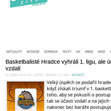
AKTUALITY
BYDLENÍ
DOPRAVA
FESTY
HK
KRIMI
MHD
Basketbalisté Hradce vyhráli 1. ligu, ale 
vzdali
30. DUBNA 2013 4:00
.
/
AUTOR ~ REDAKCE
/
#
2
MIN.
/
AKTUALITY
Velký úspěch se podařil hrad
když získali triumf v 1. basket
toho, aby se pokusili o postu
tak se účasti vzdali a na jejic
nakonec bez baráže postupuje 