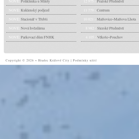
NOVÉ:
Poliklinika u Milety
12 975 -
Pražské Předměstí
NOVÉ:
Kuklenský podjezd
11 779 -
Centrum
NOVÉ:
Stacionář v Třebši
10 021 -
Malšovice~Malšova Lhota
NOVÉ:
Nová hvězdárna
8 982 -
Slezské Předměstí
NOVÉ:
Parkovací dům FNHK
4 105 -
Věkoše~Pouchov
Copyright © 2026 ~ Hradec Králové City
|
Podmínky užití