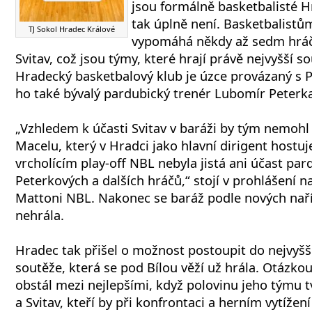
jsou formálně basketbalisté H
tak úplně není. Basketbalistům
TJ Sokol Hradec Králové
vypomáhá někdy až sedm hráčů
Svitav, což jsou týmy, které hrají právě nejvyšší 
Hradecký basketbalový klub je úzce provázaný s 
ho také bývalý pardubický trenér Lubomír Peterk
„Vzhledem k účasti Svitav v baráži by tým nemohl
Macelu, který v Hradci jako hlavní dirigent hostuje
vrcholícím play-off NBL nebyla jistá ani účast pa
Peterkových a dalších hráčů,“ stojí v prohlášení n
Mattoni NBL. Nakonec se baráž podle nových naří
nehrála.
Hradec tak přišel o možnost postoupit do nejvyšš
soutěže, která se pod Bílou věží už hrála. Otázkou
obstál mezi nejlepšími, když polovinu jeho týmu t
a Svitav, kteří by při konfrontaci a herním vytížen