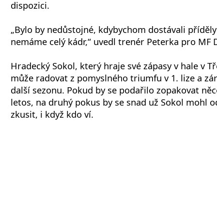
dispozici.
„Bylo by nedůstojné, kdybychom dostávali příděly 
nemáme celý kádr,“ uvedl trenér Peterka pro MF 
Hradecký Sokol, který hraje své zápasy v hale v Tře
může radovat z pomyslného triumfu v 1. lize a zá
další sezonu. Pokud by se podařilo zopakovat ně
letos, na druhý pokus by se snad už Sokol mohl o
zkusit, i když kdo ví.