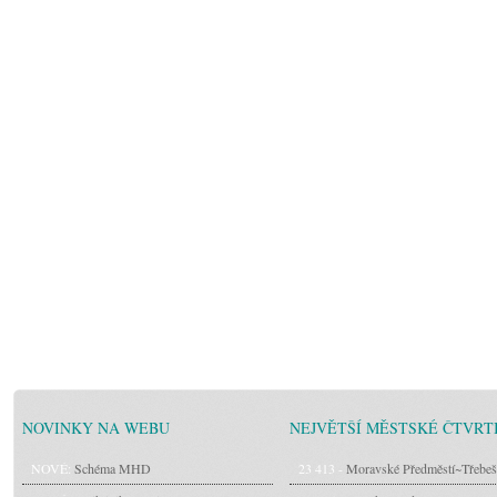
NOVINKY NA WEBU
NEJVĚTŠÍ MĚSTSKÉ ČTVRT
NOVÉ:
Schéma MHD
23 413 -
Moravské Předměstí~Třebeš