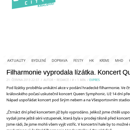
AKTUALITY
BYDLENÍ
DOPRAVA
FESTY
HK
KRIMI
MHD
Filharmonie vyprodala lízátka. Koncert Q
21. ČERVNA 2013 22:37
.
/
AUTOR ~ REDAKCE
/
#
< 1
MIN.
/
EXPRES
Pod lízátky proběhla unikátní akce v podání hradecké filharmonie. Ve čt
královského počasí uskutečnil koncert Queen Symphonic. Už 14 dní př
Nápad uspořádat koncert pod širým nebem a na Všesportovním stadionu 
„Čtrnáct dní před koncertem již bylo vyprodáno. Jelikož jsme chtěli usp
vydali jsme ještě sérii vstupenek, která byla v prodeji těsně před konc
Jsme rádi, že jsme mohli všem vyjít vstříc. V koncertní hale by to možné 