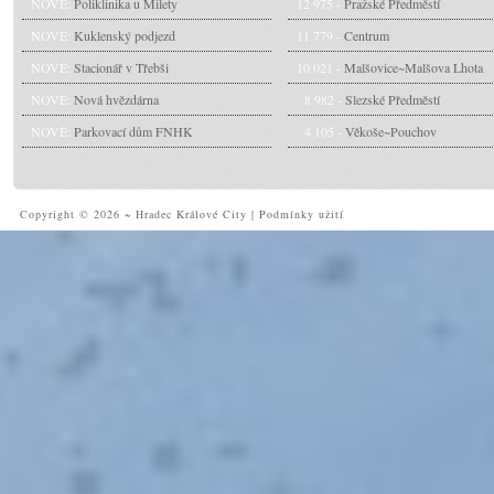
NOVÉ:
Poliklinika u Milety
12 975 -
Pražské Předměstí
NOVÉ:
Kuklenský podjezd
11 779 -
Centrum
NOVÉ:
Stacionář v Třebši
10 021 -
Malšovice~Malšova Lhota
NOVÉ:
Nová hvězdárna
8 982 -
Slezské Předměstí
NOVÉ:
Parkovací dům FNHK
4 105 -
Věkoše~Pouchov
Copyright © 2026 ~ Hradec Králové City
|
Podmínky užití