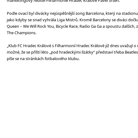
marketingový ředitel Filharmonie Hradec Králové Pavel Sršeň.
Podle ovací byl divácky nejúspěšnější song Barcelona, který na stadionu
jako kdyby se snad vyhrála Liga Mistrů. Kromě Barcelony se diváci dočka
Queen – We Will Rock You, Bicycle Race, Radio Ga Ga a spoustu dalších
The Champions.
„Klub FC Hradec Králové s Filharmonií Hradec Králové již dnes uvažují o d
možné, že se příští léto „pod hradeckými lízátky“ představí třeba Beatles
píše se na stránkách fotbalového klubu.