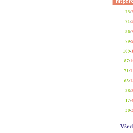
75
/
71
/
56
/
79
/
109
/
87
/
1
71
/
1
65
/
1
28
/
17
/
38
/
Všec