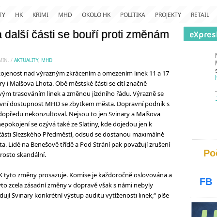
TY
HK
KRIMI
MHD
OKOLO HK
POLITIKA
PROJEKTY
RETAIL
 další části se bouří proti změnám
MIN.
/
AKTUALITY
,
MHD
ojenost nad výrazným zkrácením a omezením linek 11 a 17
ary i Malšova Lhota. Obě městské části se cítí značně
ým trasováním linek a změnou jízdního řádu. Výrazně se
ravní dostupnost MHD se zbytkem města. Dopravní podnik s
opředu nekonzultoval. Nejsou to jen Svinary a Malšova
nepokojení se ozývá také ze Slatiny, kde dojedou jen k
í části Slezského Předměstí, odsud se dostanou maximálně
a. Lidé na Benešově třídě a Pod Strání pak považují zrušení
Po
prosto skandální.
tyto změny prosazuje. Komise je každoročně oslovována a
FB
o zcela zásadní změny v dopravě však s námi nebyly
í Svinary konkrétní výstup auditu vytíženosti linek,“ píše