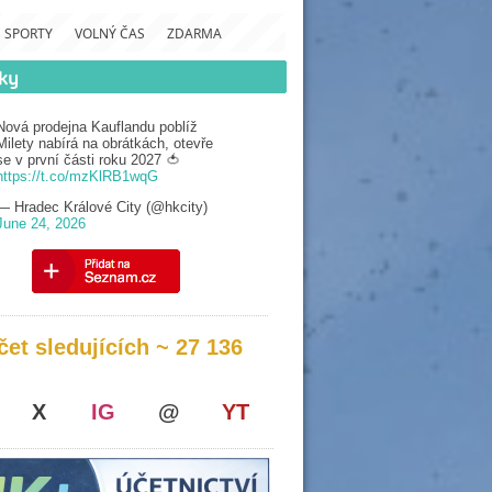
SPORTY
VOLNÝ ČAS
ZDARMA
Nová prodejna Kauflandu poblíž
Milety nabírá na obrátkách, otevře
se v první části roku 2027 🍅
https://t.co/mzKlRB1wqG
— Hradec Králové City (@hkcity)
June 24, 2026
čet sledujících ~ 27 136
X
IG
@
YT