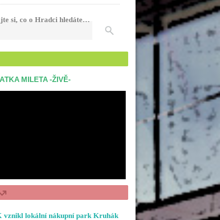
jte si, co o Hradci hledáte…
ATKA MILETA -ŽIVĚ-
 vznikl lokální nákupní park Kruhák