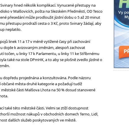
i Svinary hned několik komplikací. Vynucené přestupy na
tředisko v Malšovicích, pošta na Slezském Předměstí, OD Tesco
ené přesedání může prodloužit jízdní dobu o 5 až 20 minut
u přestupu prodraží cesta o 3 Kč, proto Svinary žádají, aby
up neplatilo.
spojů linek 11 a 17 v méně vytížené časy při zachování
avdu dojde k avizovaným změnám, alespoň zachovat
í točen, u linky 17 k Parlamentu, u linky 11 ke Stříbrnému
 byla také na stole DPmHK, a to aby se plošně zvedlo jízdné o
 změn.
ou dopředu projednána a konzultována. Podle názoru
ají občané města druhé kategorie a požadují tudíž
v městské části Malšova Lhota na 50 % dosud stanovené
hota.
í také této městské části. Velmi se ztíží dostupnost
se zhorší možnost nákupů v obchodních domech Terno, Lidl,
nost dalších služeb poskytovaných ve městě.