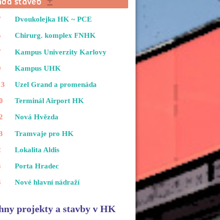
7
Dvoukolejka HK ~ PCE
5
Chirurg. komplex FNHK
7
Kampus Univerzity Karlovy
9
Kampus UHK
13
Uzel Grand a promenáda
0
Terminál Airport HK
2
Nová Hvězda
3
Tramvaje pro HK
2
Lokalita Aldis
4
Porta Hradec
3
Nové hlavní nádraží
hny projekty a stavby v HK