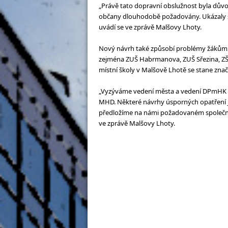
„Právě tato dopravní obslužnost byla důvo
občany dlouhodobě požadovány. Ukázaly s
uvádí se ve zprávě Malšovy Lhoty.
Nový návrh také způsobí problémy žákům a
zejména ZUŠ Habrmanova, ZUŠ Sřezina, ZŠ S
místní školy v Malšově Lhotě se stane zna
„Vyzýváme vedení města a vedení DPmHK k
MHD. Některé návrhy úsporných opatření js
předložíme na námi požadovaném společné
ve zprávě Malšovy Lhoty.