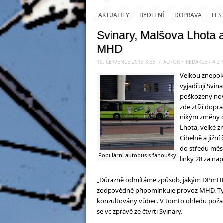
AKTUALITY
BYDLENÍ
DOPRAVA
FES
Svinary, Malšova Lhota a
MHD
10. ČERVENCE 2013 8:33
.
/
AUTOR ~ REDAKCE
/
#
2
Velkou znepok
vyjadřují Svin
poškozeny nov
zde ztíží dop
nikým změny d
Lhota, velké z
Cihelně a jižn
do středu měst
Populární autobus s fanoušky
linky 28 za na
„Důrazně odmítáme způsob, jakým DPmHK 
zodpovědně připomínkuje provoz MHD. Tyt
konzultovány vůbec. V tomto ohledu požaduj
se ve zprávě ze čtvrti Svinary.