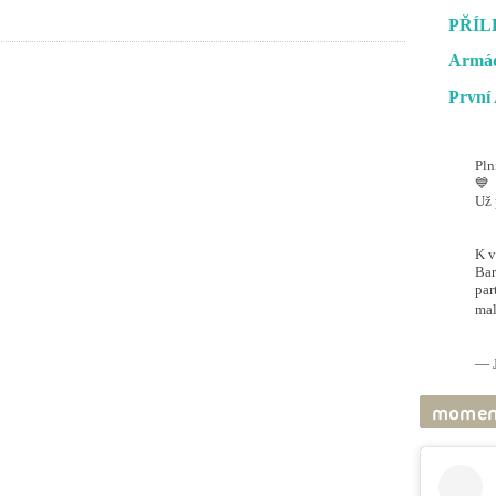
PŘÍL
Armád
První 
Pln
💙
Už 
#O
@ai
K v
Bar
par
mal
pic
— J