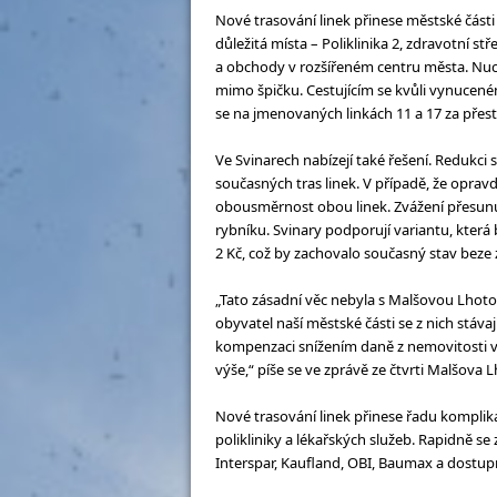
Nové trasování linek přinese městské část
důležitá místa – Poliklinika 2, zdravotní s
a obchody v rozšířeném centru města. Nuc
mimo špičku. Cestujícím se kvůli vynuceném
se na jmenovaných linkách 11 a 17 za přest
Ve Svinarech nabízejí také řešení. Redukci 
současných tras linek. V případě, že opr
obousměrnost obou linek. Zvážení přesunut
rybníku. Svinary podporují variantu, která
2 Kč, což by zachovalo současný stav beze
„Tato zásadní věc nebyla s Malšovou Lhot
obyvatel naší městské části se z nich stáv
kompenzaci snížením daně z nemovitosti 
výše,“ píše se ve zprávě ze čtvrti Malšova L
Nové trasování linek přinese řadu komplikac
polikliniky a lékařských služeb. Rapidně 
Interspar, Kaufland, OBI, Baumax a dostup