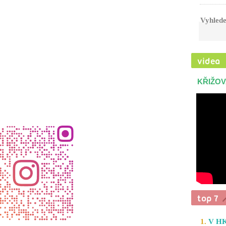
Vyhlede
KŘIŽOV
1.
V HK