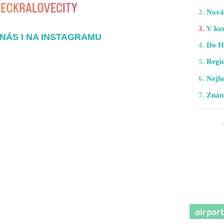
2.
Nová 
3.
V kom
NÁS I NA INSTAGRAMU
4.
Do H
5.
Regio
6.
Nejho
7.
Znám