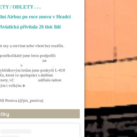
ETY / ODLETY
. . .
ní Airbus po roce znovu v Hradci
Aviatická přivítala 26 tisíc lidí
it sny a otevírat nebe všem bez rozdílu.
poněkolikáté jsme letos podpořili
penSkiesForHandicapped
na
rporthkcity
v
@hradec_kralove
.
yhlídkovým letům jsme poskytli L-410
ču, která ve spolupráci s dalšími
tnery, vč.
@ArmadaCR
udělala radost
ým i velkým.✈️
.twitter.com/5EkzdsVvfR
iří Protiva (@jiri_protiva)
June 20, 2026