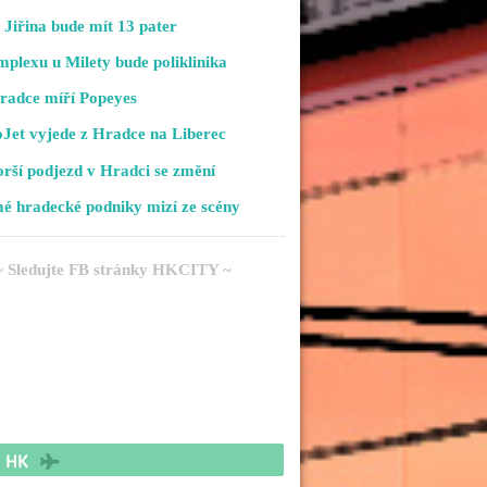
Jiřina bude mít 13 pater
plexu u Milety bude poliklinika
radce míří Popeyes
Jet vyjede z Hradce na Liberec
rší podjezd v Hradci se změní
é hradecké podniky mizí ze scény
~ Sledujte FB stránky HKCITY ~