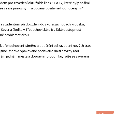
dem pro zavedení okružních linek 11 a 17, které byly našimi
e velice přínosnými a občany pozitivně hodnocenými,“
 studentům při dojíždění do škol a zájmových kroužků,
ever a školka v Třebechovické ulici. Také dostupnost
čně problematickou.
 přehodnocení záměru a upuštění od zavedení nových tras
me již dříve opakovaně podávali a další návrhy rádi
m jednání města a dopravního podniku,“ píše se závěrem