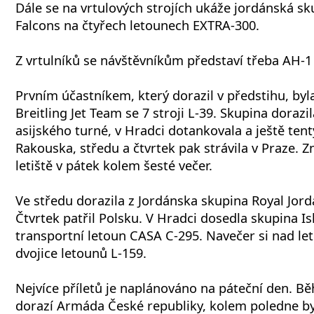
Dále se na vrtulových strojích ukáže jordánská sk
Falcons na čtyřech letounech EXTRA-300.
Z vrtulníků se návštěvníkům představí třeba AH-1
Prvním účastníkem, který dorazil v předstihu, byl
Breitling Jet Team se 7 stroji L-39. Skupina dorazi
asijského turné, v Hradci dotankovala a ještě ten
Rakouska, středu a čtvrtek pak strávila v Praze. 
letiště v pátek kolem šesté večer.
Ve středu dorazila z Jordánska skupina Royal Jord
Čtvrtek patřil Polsku. V Hradci dosedla skupina Is
transportní letoun CASA C-295. Navečer si nad let
dvojice letounů L-159.
Nejvíce příletů je naplánováno na páteční den. 
dorazí Armáda České republiky, kolem poledne by