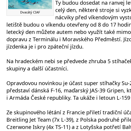
Ty budou dosedat na ranvej le
celý den, některé stroje si vyz
Dvacátý CIAF
nácviky před víkendovým vys
letiště budou o víkendu otevřeny od 8 do 17 hodin
letecký den můžete autem nebo využít také mim
dopravu z Terminálu i Moravského Předměstí. Jízdn
jízdenka je i pro zpáteční jízdu.
Na hradeckém nebi se předvede zhruba 5 stíhaček
skupiny a další účastníci.
Opravdovou novinkou je účast super stíhačky Su-2
představí dánská F-16, maďarský JAS-39 Gripen, k
i Armáda České republiky. Ta ukáže i letoun L-159
Ze skupinového létání z Francie přiletí tradiční ú
Breitling Jet Team (7x L-39), z Polska podruhé přil
Czerwone Iskry (4x TS-11) a z Lotyšska potřetí Balt