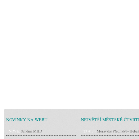
NOVINKY NA WEBU
NEJVĚTŠÍ MĚSTSKÉ ČTVRT
NOVÉ:
Schéma MHD
23 413 -
Moravské Předměstí~Třebeš