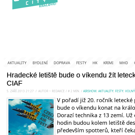
AKTUALITY
BYDLENÍ
DOPRAVA
FESTY
HK
KRIMI
MHD
Hradecké letiště bude o víkendu žít letec
CIAF
5. ZÁŘÍ 2013 21:27
.
/
AUTOR ~ REDAKCE
/
#
2
MIN.
/
AIRSHOW
,
AKTUALITY
,
FESTY
,
VOLNÝ
V pořadí již 20. ročník letecké
bude o víkendu konat na králo
Dorazí technika z 13 zemí. Už
hodin budou kolem letiště desí
především spotterů, kteří čekaj