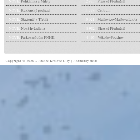
NOVÉ:
Poliklinika u Milety
12 975 -
Pražské Předměstí
NOVÉ:
Kuklenský podjezd
11 779 -
Centrum
NOVÉ:
Stacionář v Třebši
10 021 -
Malšovice~Malšova Lhota
NOVÉ:
Nová hvězdárna
8 982 -
Slezské Předměstí
NOVÉ:
Parkovací dům FNHK
4 105 -
Věkoše~Pouchov
Copyright © 2026 ~ Hradec Králové City
|
Podmínky užití