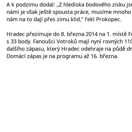
A k podzimu dodal: „Z hlediska bodového zisku j
námi je však ještě spousta práce, musíme mnoho v
nám na to dají přes zimu klid,“ řekl Prokopec.
Hradec přezimuje do 8. března 2014 na 1. místě F
s 33 body. Fanoušci Votroků mají nyní rovných 1
dalšího zápasu, který Hradec odehraje na půdě d
Domácí zápas je na programu až 16. března.