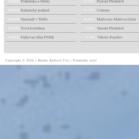
NOVÉ:
Poliklinika u Milety
12 975 -
Pražské Předměstí
NOVÉ:
Kuklenský podjezd
11 779 -
Centrum
NOVÉ:
Stacionář v Třebši
10 021 -
Malšovice~Malšova Lhota
NOVÉ:
Nová hvězdárna
8 982 -
Slezské Předměstí
NOVÉ:
Parkovací dům FNHK
4 105 -
Věkoše~Pouchov
Copyright © 2026 ~ Hradec Králové City
|
Podmínky užití