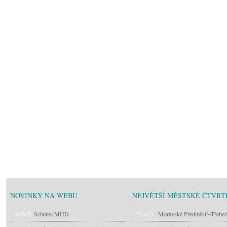
NOVINKY NA WEBU
NEJVĚTŠÍ MĚSTSKÉ ČTVRT
NOVÉ:
Schéma MHD
23 413 -
Moravské Předměstí~Třebeš