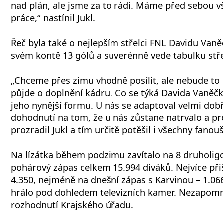
nad plán, ale jsme za to rádi. Máme před sebou v
práce,“ nastínil Jukl.
Řeč byla také o nejlepším střelci FNL Davidu Vaně
svém kontě 13 gólů a suverénně vede tabulku stře
„Chceme přes zimu vhodně posílit, ale nebude to n
půjde o doplnění kádru. Co se týká Davida Vaněčk
jeho nynější formu. U nás se adaptoval velmi dobř
dohodnutí na tom, že u nás zůstane natrvalo a p
prozradil Jukl a tím určitě potěšil i všechny fanouš
Na lízátka během podzimu zavítalo na 8 druholig
pohárový zápas celkem 15.994 diváků. Nejvíce při
4.350, nejméně na dnešní zápas s Karvinou – 1.066
hrálo pod dohledem televizních kamer. Nezapomně
rozhodnutí Krajského úřadu.