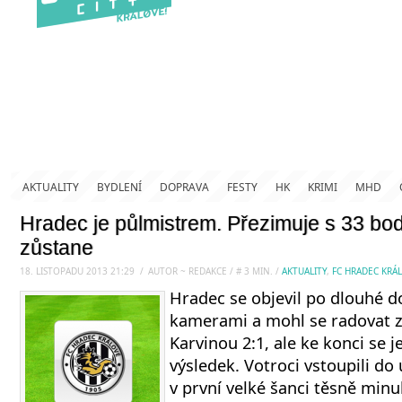
AKTUALITY
BYDLENÍ
DOPRAVA
FESTY
HK
KRIMI
MHD
Hradec je půlmistrem. Přezimuje s 33 bo
zůstane
18. LISTOPADU 2013 21:29
.
/
AUTOR ~ REDAKCE
/
#
3
MIN.
/
AKTUALITY
,
FC HRADEC KRÁ
Hradec se objevil po dlouhé d
kamerami a mohl se radovat z v
Karvinou 2:1, ale ke konci se j
výsledek. Votroci vstoupili do
v první velké šanci těsně minu