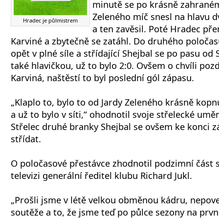
minutě se po krásně zahran
Zeleného míč snesl na hlavu 
Hradec je půlmistrem
a ten zavěsil. Poté Hradec pře
Karviné a zbytečně se zatáhl. Do druhého poloča
opět v plné síle a střídající Shejbal se po pasu od
také hlavičkou, už to bylo 2:0. Ovšem o chvíli pozd
Karviná, naštěstí to byl poslední gól zápasu.
„Klaplo to, bylo to od Jardy Zeleného krásně kopnu
a už to bylo v síti,“ ohodnotil svoje střelecké umě
Střelec druhé branky Shejbal se ovšem ke konci z
střídat.
O poločasové přestávce zhodnotil podzimní část
televizi generální ředitel klubu Richard Jukl.
„Prošli jsme v létě velkou obměnou kádru, nepov
soutěže a to, že jsme teď po půlce sezony na prvn