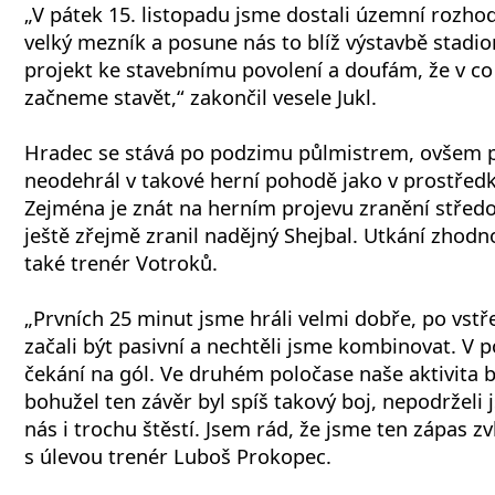
„V pátek 15. listopadu jsme dostali územní rozhod
velký mezník a posune nás to blíž výstavbě stadi
projekt ke stavebnímu povolení a doufám, že v co
začneme stavět,“ zakončil vesele Jukl.
Hradec se stává po podzimu půlmistrem, ovšem p
neodehrál v takové herní pohodě jako v prostředk
Zejména je znát na herním projevu zranění středop
ještě zřejmě zranil nadějný Shejbal. Utkání zhodn
také trenér Votroků.
„Prvních 25 minut jsme hráli velmi dobře, po vst
začali být pasivní a nechtěli jsme kombinovat. V p
čekání na gól. Ve druhém poločase naše aktivita by
bohužel ten závěr byl spíš takový boj, nepodrželi 
nás i trochu štěstí. Jsem rád, že jsme ten zápas zv
s úlevou trenér Luboš Prokopec.