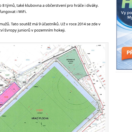
 8 týmů, také klubovna a občerstvení pro hráče i diváky.
ungovat i WiFi.
 mužů. Tato soutěž má 9 účastníků. Už v roce 2014 se zde v
ství Evropy juniorů v pozemním hokeji.