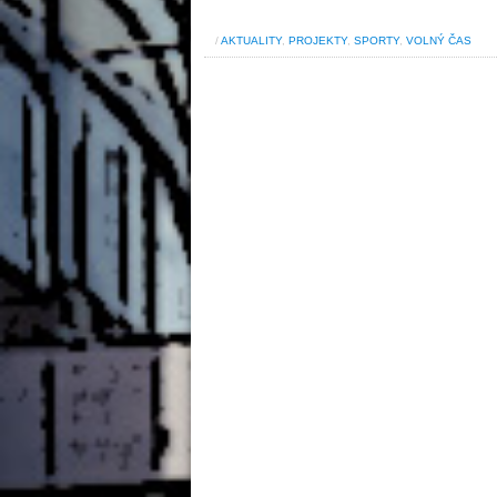
/
AKTUALITY
,
PROJEKTY
,
SPORTY
,
VOLNÝ ČAS