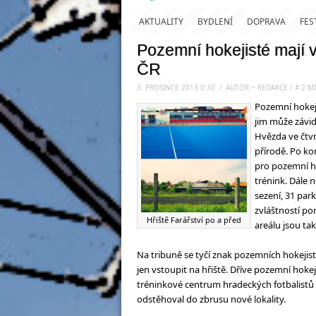
AKTUALITY
BYDLENÍ
DOPRAVA
FES
Pozemní hokejisté mají v
ČR
3. PROSINCE 2013 0:30
.
/
AUTOR ~ REDAKCE
/
#
2
MI
Pozemní hokeji
jim může závid
Hvězda ve čtvr
přírodě. Po ko
pro pozemní ho
trénink. Dále 
sezení, 31 par
zvláštností po
Hřiště Farářství po a před
areálu jsou tak
Na tribuně se tyčí znak pozemních hokejist
jen vstoupit na hřiště. Dříve pozemní hokejis
tréninkové centrum hradeckých fotbalistů 
odstěhoval do zbrusu nové lokality.