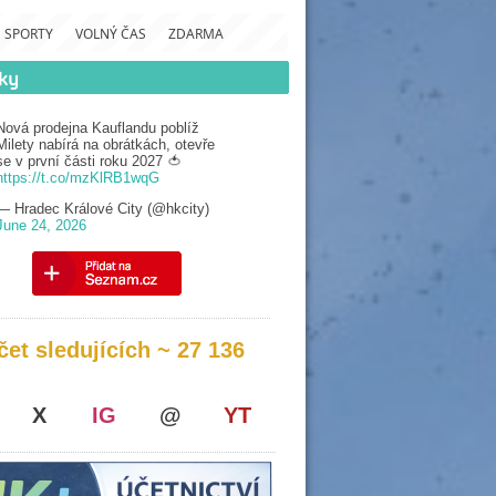
SPORTY
VOLNÝ ČAS
ZDARMA
Nová prodejna Kauflandu poblíž
Milety nabírá na obrátkách, otevře
se v první části roku 2027 🍅
https://t.co/mzKlRB1wqG
— Hradec Králové City (@hkcity)
June 24, 2026
čet sledujících ~ 27 136
X
IG
@
YT