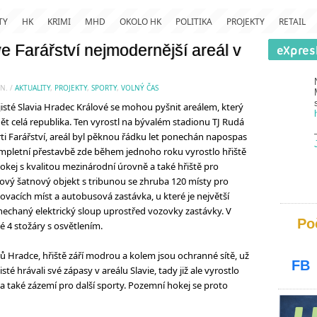
TY
HK
KRIMI
MHD
OKOLO HK
POLITIKA
PROJEKTY
RETAIL
e Farářství nejmodernější areál v
N.
/
AKTUALITY
,
PROJEKTY
,
SPORTY
,
VOLNÝ ČAS
sté Slavia Hradec Králové se mohou pyšnit areálem, který
ět celá republika. Ten vyrostl na bývalém stadionu TJ Rudá
ti Farářství, areál byl pěknou řádku let ponechán napospas
mpletní přestavbě zde během jednoho roku vyrostlo hřiště
kej s kvalitou mezinárodní úrovně a také hřiště pro
nový šatnový objekt s tribunou se zhruba 120 místy pro
kovacích míst a autobusová zastávka, u které je největší
nechaný elektrický sloup uprostřed vozovky zastávky. V
Po
é 4 stožáry s osvětlením.
ů Hradce, hřiště září modrou a kolem jsou ochranné sítě, už
FB
té hrávali své zápasy v areálu Slavie, tady již ale vyrostlo
a také zázemí pro další sporty. Pozemní hokej se proto