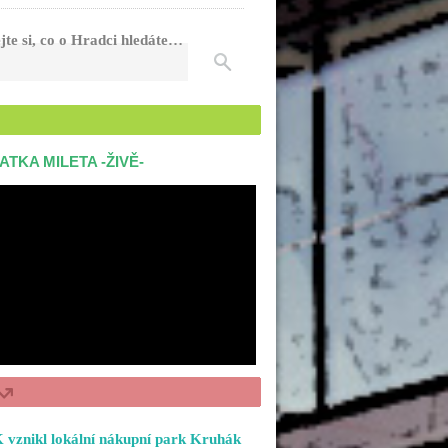
jte si, co o Hradci hledáte…
ATKA MILETA -ŽIVĚ-
 vznikl lokální nákupní park Kruhák