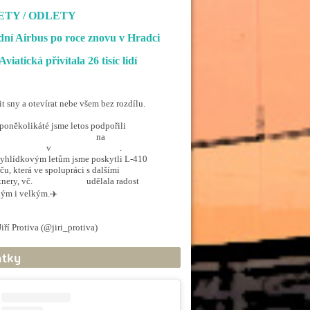
ETY / ODLETY
ní Airbus po roce znovu v Hradci
Aviatická přivítala 26 tisíc lidí
it sny a otevírat nebe všem bez rozdílu.
poněkolikáté jsme letos podpořili
penSkiesForHandicapped
na
rporthkcity
v
@hradec_kralove
.
yhlídkovým letům jsme poskytli L-410
ču, která ve spolupráci s dalšími
tnery, vč.
@ArmadaCR
udělala radost
ým i velkým.✈️
.twitter.com/5EkzdsVvfR
iří Protiva (@jiri_protiva)
June 20, 2026