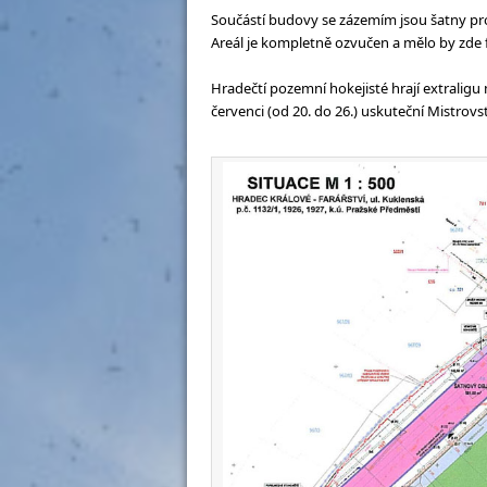
Součástí budovy se zázemím jsou šatny pro
Areál je kompletně ozvučen a mělo by zde f
Hradečtí pozemní hokejisté hrají extraligu
červenci (od 20. do 26.) uskuteční Mistrov