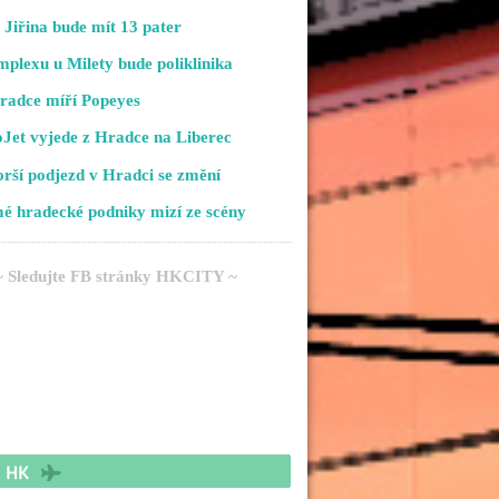
Jiřina bude mít 13 pater
plexu u Milety bude poliklinika
radce míří Popeyes
Jet vyjede z Hradce na Liberec
rší podjezd v Hradci se změní
é hradecké podniky mizí ze scény
~ Sledujte FB stránky HKCITY ~