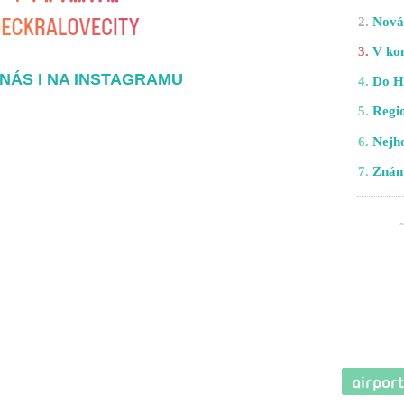
2.
Nová 
3.
V kom
NÁS I NA INSTAGRAMU
4.
Do H
5.
Regio
6.
Nejho
7.
Znám