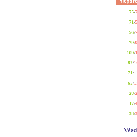
75
/
71
/
56
/
79
/
109
/
87
/
1
71
/
1
65
/
1
28
/
17
/
38
/
Všec