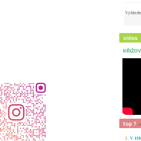
Vyhlede
KŘIŽOV
1.
V HK