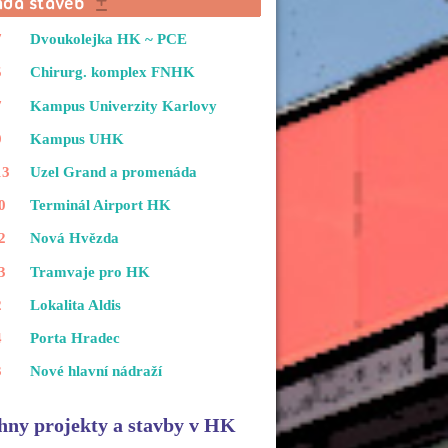
7
Dvoukolejka HK ~ PCE
5
Chirurg. komplex FNHK
7
Kampus Univerzity Karlovy
9
Kampus UHK
13
Uzel Grand a promenáda
0
Terminál Airport HK
2
Nová Hvězda
3
Tramvaje pro HK
2
Lokalita Aldis
4
Porta Hradec
3
Nové hlavní nádraží
hny projekty a stavby v HK