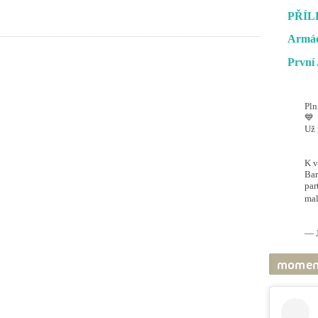
PŘÍL
Armád
První 
Pln
💙
Už 
#O
@ai
K v
Bar
par
mal
pic
— J