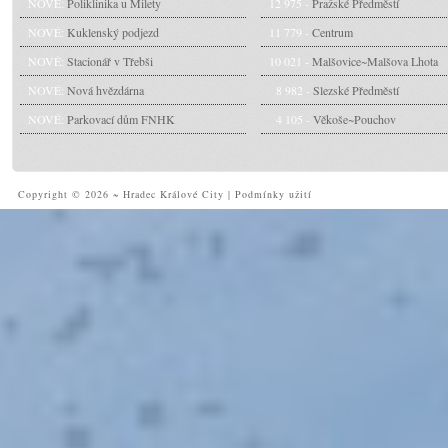
NOVÉ:
Poliklinika u Milety
12 975 -
Pražské Předměstí
NOVÉ:
Kuklenský podjezd
11 779 -
Centrum
NOVÉ:
Stacionář v Třebši
10 021 -
Malšovice~Malšova Lhota
NOVÉ:
Nová hvězdárna
8 982 -
Slezské Předměstí
NOVÉ:
Parkovací dům FNHK
4 105 -
Věkoše~Pouchov
Copyright © 2026 ~ Hradec Králové City
|
Podmínky užití