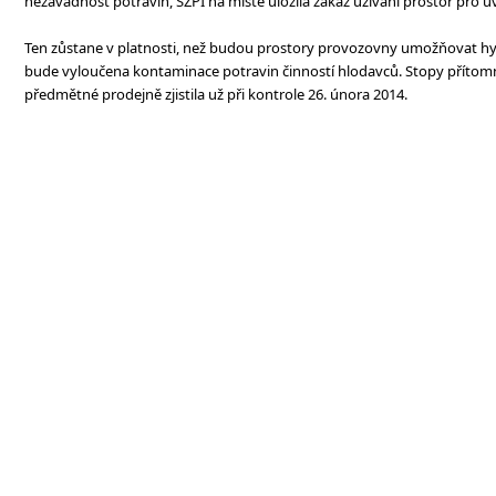
nezávadnost potravin, SZPI na místě uložila zákaz užívání prostor pro 
Ten zůstane v platnosti, než budou prostory provozovny umožňovat hyg
bude vyloučena kontaminace potravin činností hlodavců. Stopy přítom
předmětné prodejně zjistila už při kontrole 26. února 2014.