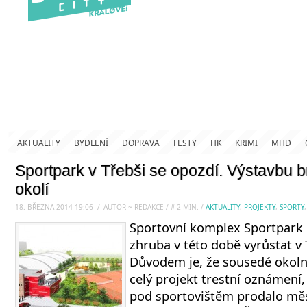
AKTUALITY
BYDLENÍ
DOPRAVA
FESTY
HK
KRIMI
MHD
Sportpark v Třebši se opozdí. Výstavbu 
okolí
18. BŘEZNA 2014 19:06
.
/
AUTOR ~ REDAKCE
/
#
2
MIN.
/
AKTUALITY
,
PROJEKTY
,
SPORTY
Sportovní komplex Sportpark H
zhruba v této době vyrůstat v 
Důvodem je, že sousedé okoln
celý projekt trestní oznámení,
pod sportovištěm prodalo mě