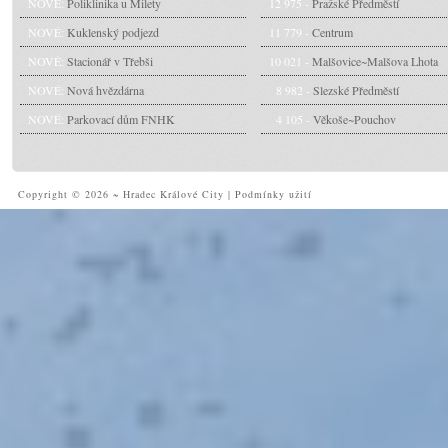
NOVÉ:
Poliklinika u Milety
12 975 -
Pražské Předměstí
NOVÉ:
Kuklenský podjezd
11 779 -
Centrum
NOVÉ:
Stacionář v Třebši
10 021 -
Malšovice~Malšova Lhota
NOVÉ:
Nová hvězdárna
8 982 -
Slezské Předměstí
NOVÉ:
Parkovací dům FNHK
4 105 -
Věkoše~Pouchov
Copyright © 2026 ~ Hradec Králové City
|
Podmínky užití