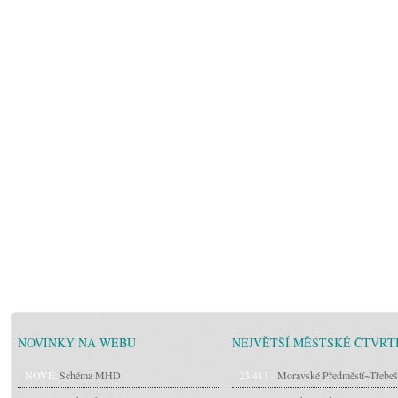
NOVINKY NA WEBU
NEJVĚTŠÍ MĚSTSKÉ ČTVRT
NOVÉ:
Schéma MHD
23 413 -
Moravské Předměstí~Třebeš