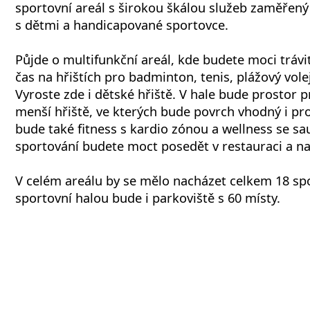
sportovní areál s širokou škálou služeb zaměřen
s dětmi a handicapované sportovce.
Půjde o multifunkční areál, kde budete moci trávit
čas na hřištích pro badminton, tenis, plážový volej
Vyroste zde i dětské hřiště. V hale bude prostor pr
menší hřiště, ve kterých bude povrch vhodný i pro
bude také fitness s kardio zónou a wellness se sa
sportování budete moct posedět v restauraci a nač
V celém areálu by se mělo nacházet celkem 18 spo
sportovní halou bude i parkoviště s 60 místy.