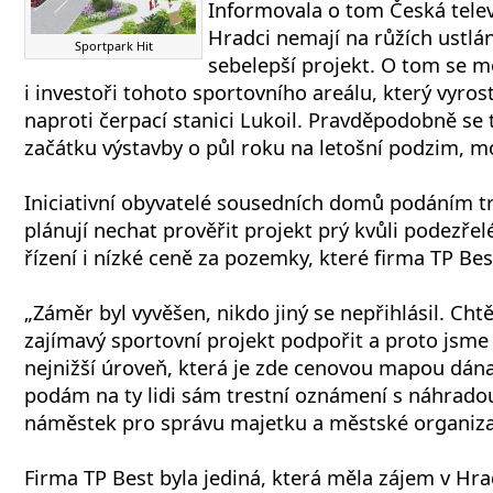
Informovala o tom Česká telev
Hradci nemají na růžích ustlán
Sportpark Hit
sebelepší projekt. O tom se m
i investoři tohoto sportovního areálu, který vyro
naproti čerpací stanici Lukoil. Pravděpodobně se
začátku výstavby o půl roku na letošní podzim, m
Iniciativní obyvatelé sousedních domů podáním 
plánují nechat prověřit projekt prý kvůli podezř
řízení i nízké ceně za pozemky, které firma TP Best
„Záměr byl vyvěšen, nikdo jiný se nepřihlásil. Chtě
zajímavý sportovní projekt podpořit a proto jsme t
nejnižší úroveň, která je zde cenovou mapou dána.
podám na ty lidi sám trestní oznámení s náhradou
náměstek pro správu majetku a městské organiz
Firma TP Best byla jediná, která měla zájem v Hr