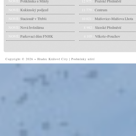
NOVÉ:
Poliklinika u Milety
12 975 -
Pražské Předměstí
NOVÉ:
Kuklenský podjezd
11 779 -
Centrum
NOVÉ:
Stacionář v Třebši
10 021 -
Malšovice~Malšova Lhota
NOVÉ:
Nová hvězdárna
8 982 -
Slezské Předměstí
NOVÉ:
Parkovací dům FNHK
4 105 -
Věkoše~Pouchov
Copyright © 2026 ~ Hradec Králové City
|
Podmínky užití