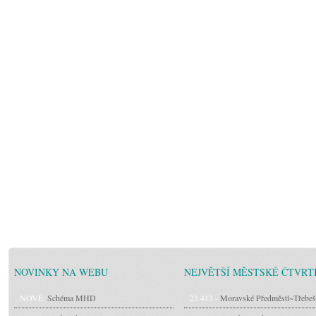
NOVINKY NA WEBU
NEJVĚTŠÍ MĚSTSKÉ ČTVRT
NOVÉ:
Schéma MHD
23 413 -
Moravské Předměstí~Třebeš