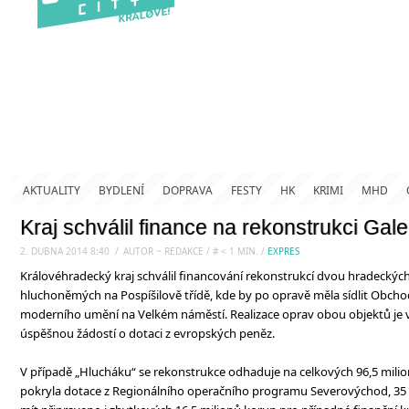
AKTUALITY
BYDLENÍ
DOPRAVA
FESTY
HK
KRIMI
MHD
Kraj schválil finance na rekonstrukci Gal
2. DUBNA 2014 8:40
.
/
AUTOR ~ REDAKCE
/
#
< 1
MIN.
/
EXPRES
Královéhradecký kraj schválil financování rekonstrukcí dvou hradecký
hluchoněmých na Pospíšilově třídě, kde by po opravě měla sídlit Obchod
moderního umění na Velkém náměstí. Realizace oprav obou objektů je 
úspěšnou žádostí o dotaci z evropských peněz.
V případě „Hlucháku“ se rekonstrukce odhaduje na celkových 96,5 milio
pokryla dotace z Regionálního operačního programu Severovýchod, 35 mi