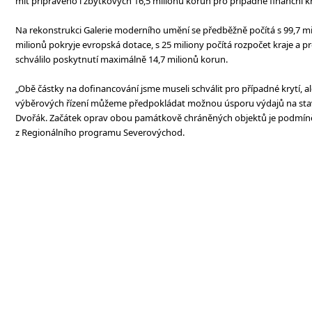
mít připraveno i zbytkových 16,5 milionů korun pro případné finanční kr
Na rekonstrukci Galerie moderního umění se předběžně počítá s 99,7 mil
milionů pokryje evropská dotace, s 25 miliony počítá rozpočet kraje a pr
schválilo poskytnutí maximálně 14,7 milionů korun.
„Obě částky na dofinancování jsme museli schválit pro případné krytí, ale
výběrových řízení můžeme předpokládat možnou úsporu výdajů na stav
Dvořák. Začátek oprav obou památkově chráněných objektů je podmín
z Regionálního programu Severovýchod.