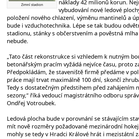
náklady 42 milionů korun. Ne
Zimní stadion
vybudování nové ledové plochy
položení nového chlazení, výměnu mantinelů a úp
bude i vzduchotechnika. Lépe se tak budou odvět
stadionu, stánky s občerstvením a pověstná mlha s
nebude.
„Tato část rekonstrukce si vzhledem k nutným bo
betonářským pracím vyžádá nejvíce času, proto za
Předpokládám, že staveniště firmě předáme v polo
práce mají trvat maximálně 100 dní, skončí zhrub
Tedy s dostatečným předstihem před zahájením 
sezony,“ říká vedoucí magistrátního odboru sprá
Ondřej Votroubek.
Ledová plocha bude v porovnání se stávajícím st
mít nově rozměry požadované mezinárodní hokej
mohly se tedy v Hradci Králové hrát i mezistátní 