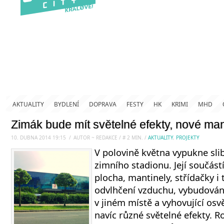
AKTUALITY
BYDLENÍ
DOPRAVA
FESTY
HK
KRIMI
MHD
Zimák bude mít světelné efekty, nové mant
10. DUBNA 2014 19:15
.
/
AUTOR ~ REDAKCE
/
#
2
MIN.
/
AKTUALITY
,
PROJEKTY
V polovině května vypukne sl
zimního stadionu. Její součás
plocha, mantinely, střídačky i 
odvlhčení vzduchu, vybudován
v jiném místě a vyhovující osv
navíc různé světelné efekty. R