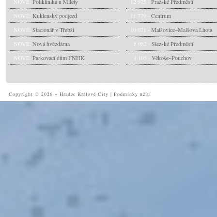
NOVÉ:
Poliklinika u Milety
12 975 -
Pražské Předměstí
NOVÉ:
Kuklenský podjezd
11 779 -
Centrum
NOVÉ:
Stacionář v Třebši
10 021 -
Malšovice~Malšova Lhota
NOVÉ:
Nová hvězdárna
8 982 -
Slezské Předměstí
NOVÉ:
Parkovací dům FNHK
4 105 -
Věkoše~Pouchov
Copyright © 2026 ~ Hradec Králové City
|
Podmínky užití