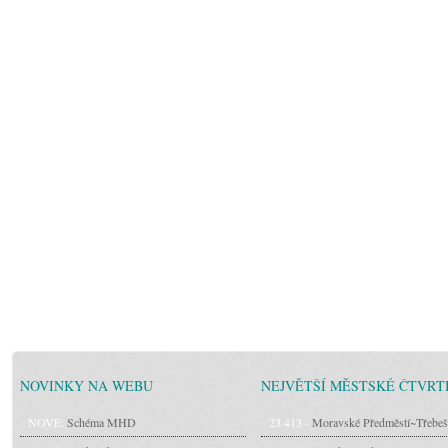
NOVINKY NA WEBU
NEJVĚTŠÍ MĚSTSKÉ ČTVRT
NOVÉ:
Schéma MHD
23 413 -
Moravské Předměstí~Třebeš