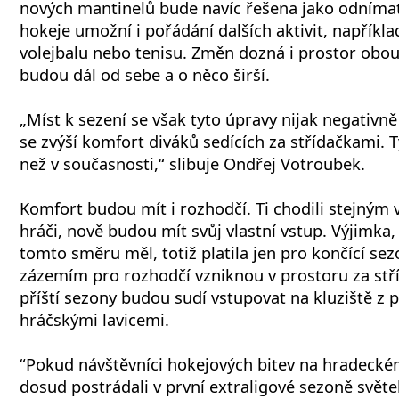
nových mantinelů bude navíc řešena jako odníma
hokeje umožní i pořádání dalších aktivit, napříkla
volejbalu nebo tenisu. Změn dozná i prostor obou
budou dál od sebe a o něco širší.
„Míst k sezení se však tyto úpravy nijak negativ
se zvýší komfort diváků sedících za střídačkami. T
než v současnosti,“ slibuje Ondřej Votroubek.
Komfort budou mít i rozhodčí. Ti chodili stejným
hráči, nově budou mít svůj vlastní vstup. Výjimka
tomto směru měl, totiž platila jen pro končící sez
zázemím pro rozhodčí vzniknou v prostoru za stř
příští sezony budou sudí vstupovat na kluziště z 
hráčskými lavicemi.
“Pokud návštěvníci hokejových bitev na hradeck
dosud postrádali v první extraligové sezoně světel