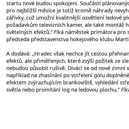
startu nové budou spokojeni. Součástí plánovanýc
pro nejbližší měsíce je totiž kromě náhrady nevyh
zářivky, což umožní kvalitnější osvětlení ledové pl
požadavkům televizních kamer, ale také montáž h
světelných efektů,“ říká náměstek primátora pro 
předseda představenstva hokejového klubu Mart
A dodává: „Hradec však nechce jít cestou přehna
efektů, ale přiměřených, které zvýší požitek ze sle
nebudou působit rušivě. Diváci se od nové zimní
například na zhasínání po vstřelení gólu doplně
efektem zvýrazňujícím brankoviště, vyhledání stř
světla nebo promítání log na ledovou plochu,“ ří